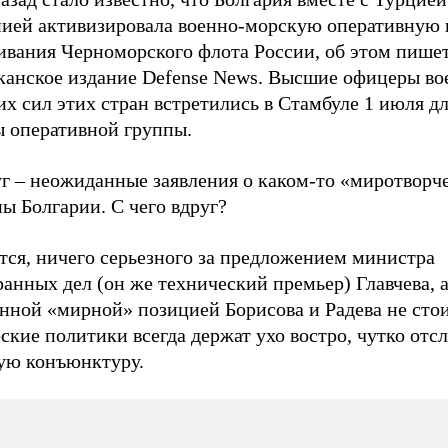
ией активизировала военно-морскую оперативную 
ивания Черноморского флота России, об этом пише
канское издание Defense News. Высшие офицеры во
х сил этих стран встретились в Стамбуле 1 июля дл
ы оперативной группы.
г – неожиданные заявления о каком-то «миротворче
ы Болгарии. С чего вдруг?
тся, ничего серьезного за предложением министра
анных дел (он же технический премьер) Главчева, а
нной «мирной» позицией Борисова и Радева не стои
ские политики всегда держат ухо востро, чутко от
ую конъюнктуру.