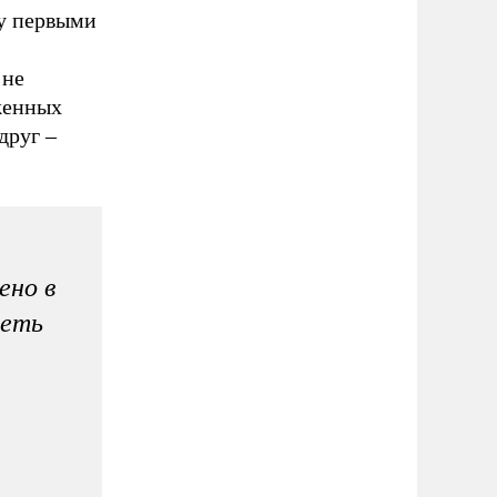
ду первыми
 не
яженных
друг –
ено в
деть