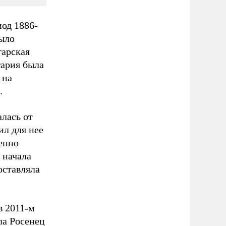
иод 1886-
было
гарская
гария была
 на
.
алась от
ил для нее
енно
 начала
оставляла
в 2011-м
ла Росенец