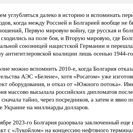
ем углубляться далеко в историю и вспоминать пер
одов, когда между Россией и Болгарией вообще не 
ношений, Первую мировую войну, где русская и бол
сходились на поле боя, и Вторую мировую, где Бол
альной союзницей нацистской Германии и перешла
ну антигитлеровской коалиции лишь осенью 1944-го
лне можно вспомнить 2010-е, когда Болгария отказ
ельства АЭС «Белене», хотя «Росатом» уже изготов
ект оборудования, и отказ от «Южного потока». Им
рия массово высылала российских дипломатов после
сначала тайно, через посредников, а затем и явно п
е Украине на миллиарды долларов.
ябре 2023-го Болгария разорвала заключенный еще 
акт с «Лукойлом» на концессию нефтяного термина