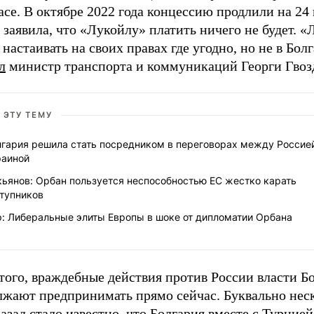
асе. В октябре 2022 года концессию продлили на 24 
заявила, что «Лукойлу» платить ничего не будет. «
настаивать на своих правах где угодно, но не в Болг
л
министр транспорта и коммуникаций Георги Гвоз
 ЭТУ ТЕМУ
лгария решила стать посредником в переговорах между Россие
раиной
кьянов: Орбан пользуется неспособностью ЕС жестко карать
ступников
р: Либеральные элиты Европы в шоке от дипломатии Орбана
того, враждебные действия против России власти Б
лжают предпринимать прямо сейчас. Буквально нес
азад стало известно, что Болгария вместе с Турцией