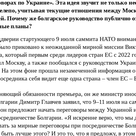
оворах по Украине». Эта идея звучит не только н
нелепо, учитывая текущие отношения между Мос
й. Почему же болгарское руководство публично о
ные планы?
ддверии стартующего 9 июля саммита НАТО вниман
было приковано к неожиданной мирной миссии Вик
, который первым среди лидеров стран ЕС с 2022 г
ил Москву, а также пообщался с руководством Укра
. На этом фоне прошла незамеченной информация о 
осредника себя видит еще одна страна – член ЕС – 
няющий обязанности премьера, он же министр ино
лгарии Димитр Главчев заявил, что 9–11 июля на с
он предложит начать переговоры между Украиной 
осредничестве Болгарии. «Я искренне верю, что мы
пать за мирные переговоры при посредничестве Бол
быть лучше этого? И это то, что я предложу, в этом