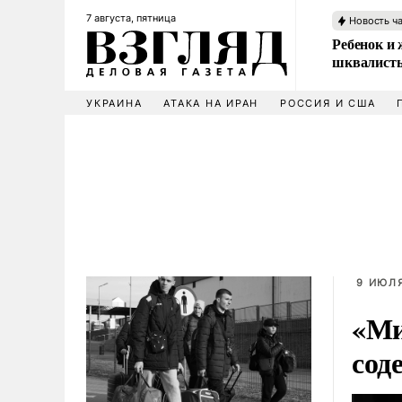
7 августа, пятница
Новость ч
Ребенок и 
шквалисты
УКРАИНА
АТАКА НА ИРАН
РОССИЯ И США
9 ИЮЛЯ
«Ми
сод