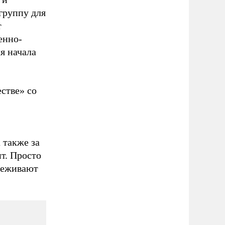
группу для
т
енно-
я начала
стве» со
 также за
т. Просто
слеживают