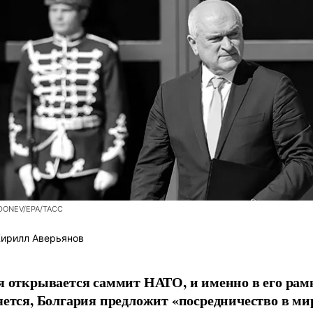
 DONEV/EPA/ТАСС
ирилл Аверьянов
я открывается саммит НАТО, и именно в его рам
яется, Болгария предложит «посредничество в м