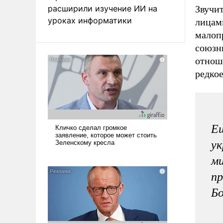
расширили изучение ИИ на
Звучи
уроках информатики
лицам
малопр
союзни
отнош
редко
Ещ
ук
ми
пр
Бо