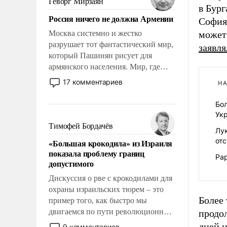
Геворг Мирзаян
в Бург
Китаем.
Россия ничего не должна Армении
София 
Москва системно и жестко
может 
разрушает тот фантастический мир,
заявля
который Пашинян рисует для
армянского населения. Мир, где
политические прожекты будут
17 комментариев
НА
безусловно оплачиваться за счет
российских налогоплательщиков и
Бо
где Еревану за свои поступки не
Ук
нужно отвечать.
Тимофей Бордачёв
Лу
от
«Большая крокодила» из Израиля
показала проблему границ
Ра
допустимого
Дискуссия о рве с крокодилами для
охраны израильских тюрем – это
Более 
пример того, как быстро мы
двигаемся по пути революционных
продо
изменений. То, что несколько лет
дней н
9 комментариев