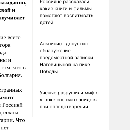
еожиданно,
Россияне рассказали,
квой и
какие книги и фильмы
помогают воспитывать
звучивает
детей
ие всего
Альпинист допустил
тора
обнаружение
ода
предсмертной записки
ины и
Наговицыной на пике
том, что в
Победы
Болгария.
странных
Ученые разрушили миф о
аммите
«гонке сперматозоидов»
и Россией
при оплодотворении
 должны
гарии. Что
 нет