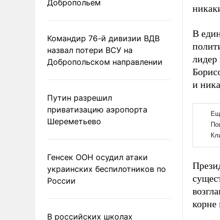
Добропольем
никак
В един
Командир 76-й дивизии ВДВ
полит
назвал потери ВСУ на
лидер
Добропольском направлении
Борисо
и ника
Путин разрешил
приватизацию аэропорта
Шереметьево
Генсек ООН осудил атаки
Презид
украинских беспилотников по
сущес
России
возгла
корне 
В российских школах