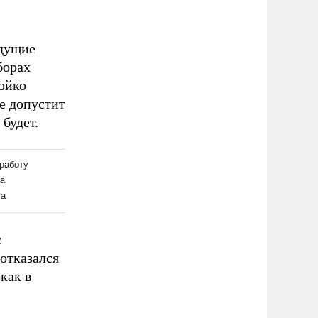
едущие
борах
ойко
е допустит
будет.
с
отказался
как в