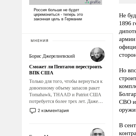
Не буд
1896 г
дипот
армии 
МНЕНИЯ
офици
сторо
Борис Джерелиевский
Сможет ли Пентагон перестроить
Но впо
ВПК США
строит
Только для того, чтобы вернуться к
компл
довоенному объему запасов ракет
Болга
Tomahawk, THAAD и Patriot США
СВО и 
потребуется более трех лет. Даже
небольшая война с Ираном
оружи
2 комментария
опустошила американские
арсеналы. Сложившаяся ситуация
В сент
означает многолетний период
контр
уязвимости США, например, перед