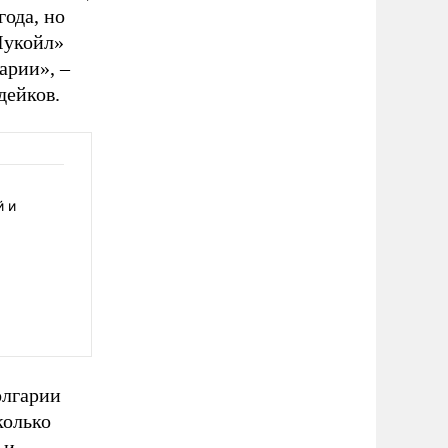
года, но
Лукойл»
арии», –
дейков.
й и
олгарии
колько
 и