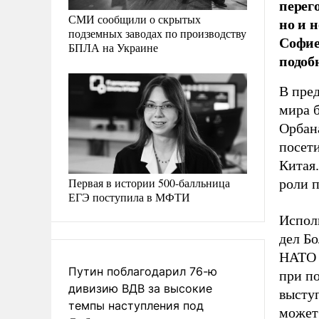
перег
СМИ сообщили о скрытых
но и 
подземных заводах по производству
Софие
БПЛА на Украине
подоб
В пре
мира 
Орбана
посет
Китая
Первая в истории 500-балльница
роли п
ЕГЭ поступила в МФТИ
Испол
дел Бо
НАТО 
Путин поблагодарил 76-ю
при п
дивизию ВДВ за высокие
высту
темпы наступления под
может 