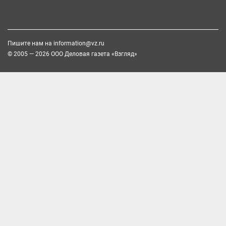
Пишите нам на
information@vz.ru
© 2005 — 2026 ООО Деловая газета «Взгляд»