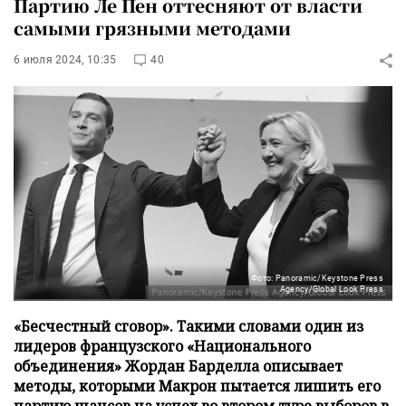
Партию Ле Пен оттесняют от власти
самыми грязными методами
6 июля 2024, 10:35
40
Фото: Panoramic/Keystone Press
Agency/Global Look Press
«Бесчестный сговор». Такими словами один из
лидеров французского «Национального
объединения» Жордан Барделла описывает
методы, которыми Макрон пытается лишить его
партию шансов на успех во втором туре выборов в