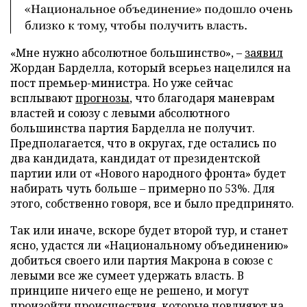
«Национальное объединение» подошло очень
близко к тому, чтобы получить власть.
«Мне нужно абсолютное большинство», –
заявил
Жордан Барделла, который всерьез нацелился на
пост премьер-министра. Но уже сейчас
всплывают
прогнозы
, что благодаря маневрам
властей и союзу с левыми абсолютного
большинства партия Барделла не получит.
Предполагается, что в округах, где остались по
два кандидата, кандидат от президентской
партии или от «Нового народного фронта» будет
набирать чуть больше – примерно по 53%. Для
этого, собственно говоря, все и было предпринято.
Так или иначе, вскоре будет второй тур, и станет
ясно, удастся ли «Национальному объединению»
добиться своего или партия Макрона в союзе с
левыми все же сумеет удержать власть. В
принципе ничего еще не решено, и могут
произойти происшествия, которые повлияют на