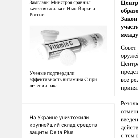
Центр
Замглавы Минстроя сравнил
качество жилья в Нью-Йорке и
образ
России
Закон
участ
между
Совет
оруже
Центр
предс
Ученые подтвердили
эффективность витамина C при
все р
лечении рака
приня
Резолю
отмен
На Украине уничтожили
введен
крупнейший склад средств
действ
защиты Delta Plus
с тем 