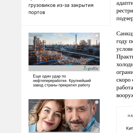
адапт
грузовиков из-за закрытия
рестр
портов
подчер
Санкц
году 
услов
Практ
холодн
огран
скоро 
работа
вооруж
НА
Кит