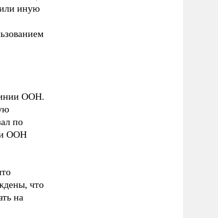
 или иную
льзованием
линии ООН.
ную
зал по
ри ООН
что
ждены, что
ать на