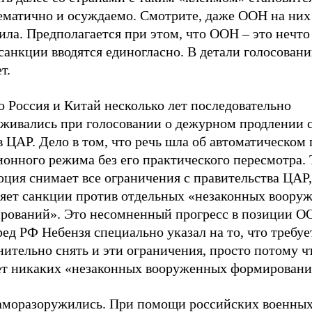
ематично и осуждаемо. Смотрите, даже ООН на них
ла. Предполагается при этом, что ООН – это нечто
санкции вводятся единогласно. В детали голосовани
т.
 Россия и Китай несколько лет последовательно
рживались при голосовании о дежурном продлении 
 ЦАР. Дело в том, что речь шла об автоматическом
онного режима без его практического пересмотра. 
ция снимает все ограничения с правительства ЦАР,
ляет санкции против отдельных «незаконных воору
рований». Это несомненный прогресс в позиции ОО
ед РФ Небензя специально указал на то, что требуе
ительно снять и эти ограничения, просто потому ч
ет никаких «незаконных вооруженных формировани
аморазоружились. При помощи российских военны