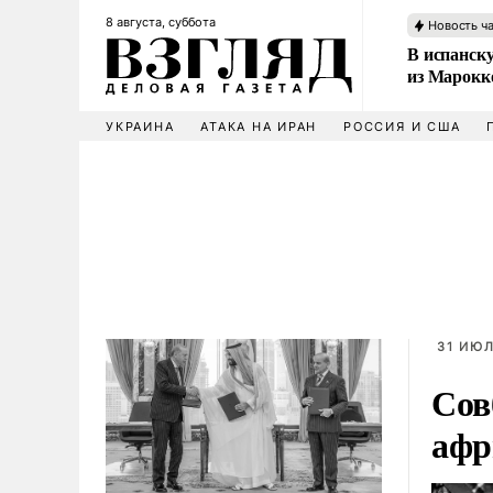
8 августа, суббота
Новость ч
В испанск
из Марокк
УКРАИНА
АТАКА НА ИРАН
РОССИЯ И США
31 ИЮЛ
Сов
афр