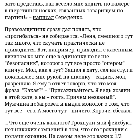
зато представь, как весело мне ходить по камере
в шерстяных носках, связанных товарищем по
партии!» –
написал
Середенко.
Правозащитник сразу дал понять, что
«прогибаться» не собирается. «Лена, смешного тут
так много, что скучать практически не
приходится. Вот, например, приходил с казенным
визитом ко мне еще в одиночку по весне
"безопасник", которого тут все просто "опером"
кличут. Мол, как я тут? Зашел в хату, сел на стул и
показывает мне рукой на шконку – садись, мол,
разрешаю. Я ему в ответ говорю, что это моя
фраза. "Какая?" – "Присаживайтесь. Я ведь хозяин
в этой хате, а вы – гость. Причем незваный".
Мужчина побагровел и выдал монолог о том, что
тут все – его. А моего тут – ничего. Короче, сбежал.
...Что еще очень важного? Грохнули мой фейсбук...
нет никаких сомнений в том, что его грохнули с
подачи охранки. На самом деле это важно: 1/3