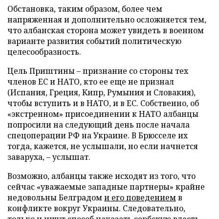
Обстановка, таким образом, более чем
напряженная и дополнительно осложняется тем,
что албанская сторона может увидеть в военном
варианте развития событий политическую
целесообразность.
Цель Приштины – признание со стороны тех
членов ЕС и НАТО, кто ее еще не признал
(Испания, Греция, Кипр, Румыния и Словакия),
чтобы вступить и в НАТО, и в ЕС. Собственно, об
«экстренном» присоединении к НАТО албанцы
попросили на следующий день после начала
спецоперации РФ на Украине. В Брюсселе их
тогда, кажется, не услышали, но если начнется
заваруха, – услышат.
Возможно, албанцы также исходят из того, что
сейчас «уважаемые западные партнеры» крайне
недовольны Белградом
и его поведением
в
конфликте вокруг Украины. Следовательно,
только и ищут способ наказать сербскую власть.