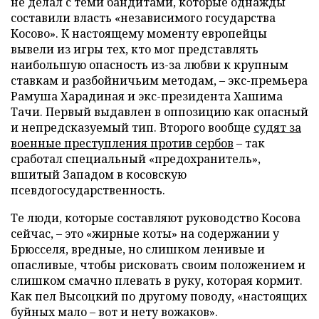
не делал с теми бандитами, которые однажды
составили власть «независимого государства
Косово». К настоящему моменту европейцы
вывели из игры тех, кто мог представлять
наибольшую опасность из-за любви к крупным
ставкам и разбойничьим методам, – экс-премьера
Рамуша Харадиная и экс-президента Хашима
Тачи. Первый выдавлен в оппозицию как опасный
и непредсказуемый тип. Второго вообще
судят за
военные преступления против сербов
– так
сработал специальный «предохранитель»,
вшитый Западом в косовскую
псевдогосударственность.
Те люди, которые составляют руководство Косова
сейчас, – это «жирные коты» на содержании у
Брюсселя, вредные, но слишком ленивые и
опасливые, чтобы рисковать своим положением и
слишком смачно плевать в руку, которая кормит.
Как пел Высоцкий по другому поводу, «настоящих
буйных мало – вот и нету вожаков».