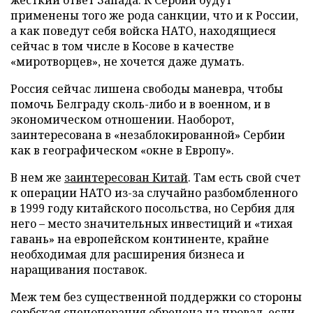
применены того же рода санкции, что и к России,
а как поведут себя войска НАТО, находящиеся
сейчас в том числе в Косове в качестве
«миротворцев», не хочется даже думать.
Россия сейчас лишена свободы маневра, чтобы
помочь Белграду сколь-либо и в военном, и в
экономическом отношении. Наоборот,
заинтересована в «незаблокированной» Сербии
как в географическом «окне в Европу».
В нем же
заинтересован Китай
. Там есть свой счет
к операции НАТО из-за случайно разбомбленного
в 1999 году китайского посольства, но Сербия для
него – место значительных инвестиций и «тихая
гавань» на европейском континенте, крайне
необходимая для расширения бизнеса и
наращивания поставок.
Меж тем без существенной поддержки со стороны
сербская спецоперация обречена на провал, если