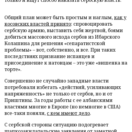
Общий план может быть простым и наглым,
как у
косовских властей принято
: спровоцировать
сербскую армию, выставить себя жертвой, боями
добиться массового исхода сербов из Ибарского
Колашина для решения «сепаратистской
проблемы» – вот, собственно, и все. При таких
последствиях признание испанцев и
присоединение к натовцам – это уже «вишенка на
торте».
Совершенно не случайно западные власти
потребовали избегать «действий, усиливающих
напряженность» не только от сербов, но и от
Приштины. За годы работы с ее албанскими
властями многие в Европе (но немногие в США)
все-таки поняли,
с кем имеют дело
.
С сербской стороны ситуацию подогревает
шапкозакидательские заявления от заметной