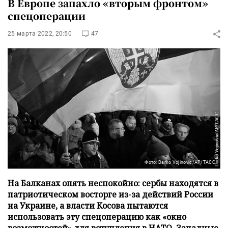
В Европе запахло «вторым фронтом»
спецоперации
25 марта 2022, 20:50
47
Фото: Darko Vojinovic/AP/ТАСС
На Балканах опять неспокойно: сербы находятся в
патриотическом восторге из-за действий России
на Украине, а власти Косова пытаются
использовать эту спецоперацию как «окно
возможностей» для вступления в НАТО. Западные