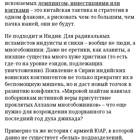
ископаемых
демпингом, инвестициями или
взятками
– это китайская тактика и стратегия в
одном флаконе, а рисковать чем-то большим, чем
пачка юаней, они не будут.
Не подходит и Индия. Для радикальных
исламистов индуисты и сикхи – вообще не люди, а
многобожники. Даже не еретики, как алавиты, а
низшие существа много хуже христиан (то есть
где-то на уровне езидов, подлежащих
уничтожению). Появление в Сирии индийских
воинских контингентов не только превратит их в
беспомощную мишень, но и даст новый толчок к
развитию конфликта. «Мировой шайтан навязал
поборникам истинной веры присутствие
проклятых Аллахом многобожников» – что еще
нужно для возрождения подорванного за
последний год духа джихада?
Примерно та же история с армией ЮАР, в которой
давно не существует «белых» подразделений,