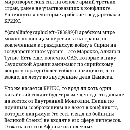
миротворческих сил на основе армий третьих
стран, ранее не участвовавших в конфликте.
Упомянуты «некоторые арабские государства» и
БРИКС.
#{smallinfographicleft=783899}В арабском мире
можно по пальцам пересчитать страны, не
вовлеченные в гражданскую войну в Сирии на
государственном уровне – это Марокко, Алжир и
Тунис. Есть еще, конечно, ОАЭ, которые в пику
Саудовской Аравии занимают по сирийскому
вопросу гораздо более гибкую позицию и, что
важно, не лезут во внутренние дела Дамаска.
Что же касается БРИКС, то вряд ли хоть один
китайский солдат будет размещен где-то дальше
на восток от Внутренней Монголии. Пекин по
идейным соображениям не лезет в конфликты,
которые напрямую (то есть глядя из бойницы
Великой Стены) не входят в его сферу интересов.
Отжать что-то в Африке из полезных