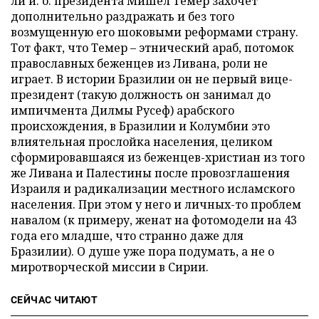
ли и. о. президента Мишел Темер захочет
дополнительно раздражать и без того
возмущенную его шоковыми реформами страну.
Тот факт, что Темер – этнический араб, потомок
православных беженцев из Ливана, роли не
играет. В истории Бразилии он не первый вице-
президент (такую должность он занимал до
импичмента Дилмы Русеф) арабского
происхождения, в Бразилии и Колумбии это
влиятельная прослойка населения, целиком
сформировавшаяся из беженцев-христиан из того
же Ливана и Палестины после провозглашения
Израиля и радикализации местного исламского
населения. При этом у него и личных-то проблем
навалом (к примеру, женат на фотомодели на 43
года его младше, что странно даже для
Бразилии). О душе уже пора подумать, а не о
миротворческой миссии в Сирии.
СЕЙЧАС ЧИТАЮТ