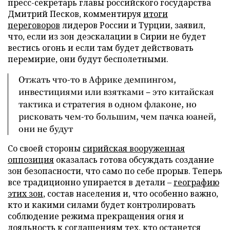
пресс-секретарь главы российского государства
Дмитрий Песков, комментируя
итоги
переговоров
лидеров России и Турции, заявил,
что, если из зон деэскалации в Сирии не будет
вестись огонь и если там будет действовать
перемирие, они будут бесполетными.
Отжать что-то в Африке демпингом,
инвестициями или взятками – это китайская
тактика и стратегия в одном флаконе, но
рисковать чем-то большим, чем пачка юаней,
они не будут
Со своей стороны
сирийская вооруженная
оппозиция
оказалась готова обсуждать создание
зон безопасности, что само по себе прорыв. Теперь
все традиционно упирается в детали –
географию
этих зон
, состав населения и, что особенно важно,
кто и какими силами будет контролировать
соблюдение режима прекращения огня и
лояльность к соглашениям тех, кто останется