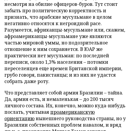
несмотря на обилие офицеров-буров. Тут стоит
забыть про политическую корректность и
признать, что арабские мусульмане в целом
негативно относятся к негроидной расе.
Разумеется, африканцы-мусульмане или, скажем,
афроамериканцы-мусульмане уже являются
частью мировой уммы, но подозрительное
отношение к ним сохраняется. В ЮАР же
практически нет мусульман: по последней
переписи, около 1,3% населения – потомки
переселенцев еще времен Британской империи,
грубо говоря, пакистанцы; и из них не удастся
собрать даже роту.
Что представляет собой армия Бразилии – тайна.
Да, армия есть, и немаленькая – до 200 тысяч
личного состава. Их, конечно, можно куда-нибудь
послать, учитывая
проамериканскую
ориентацию
нынешнего руководства страны, но у
Бразилии собственных проблем навалом, и вряд