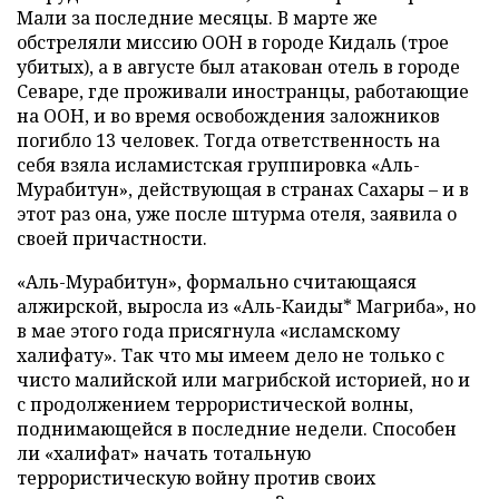
Мали за последние месяцы. В марте же
обстреляли миссию ООН в городе Кидаль (трое
убитых), а в августе был атакован отель в городе
Севаре, где проживали иностранцы, работающие
на ООН, и во время освобождения заложников
погибло 13 человек. Тогда ответственность на
себя взяла исламистская группировка «Аль-
Мурабитун», действующая в странах Сахары – и в
этот раз она, уже после штурма отеля, заявила о
своей причастности.
«Аль-Мурабитун», формально считающаяся
алжирской, выросла из «Аль-Каиды* Магриба», но
в мае этого года присягнула «исламскому
халифату». Так что мы имеем дело не только с
чисто малийской или магрибской историей, но и
с продолжением террористической волны,
поднимающейся в последние недели. Способен
ли «халифат» начать тотальную
террористическую войну против своих