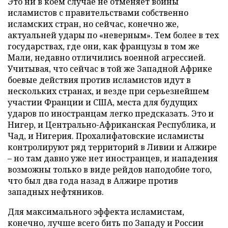
Это ни в коем случае не отменяет войны
исламистов с правительствами собственно
исламских стран, но сейчас, конечно же,
актуальней удары по «неверным». Тем более в тех
государствах, где они, как французы в том же
Мали, недавно отличились военной агрессией.
Учитывая, что сейчас в той же Западной Африке
боевые действия против исламистов идут в
нескольких странах, и везде при серьезнейшем
участии Франции и США, места для будущих
ударов по иностранцам легко предсказать. Это и
Нигер, и Центрально-Африканская Республика, и
Чад, и Нигерия. Прохалифатовские исламисты
контролируют ряд территорий в Ливии и Алжире
– но там давно уже нет иностранцев, и нападения
возможны только в виде рейдов наподобие того,
что был два года назад в Алжире против
западных нефтяников.
Для максимального эффекта исламистам,
конечно, лучше всего бить по Западу и России