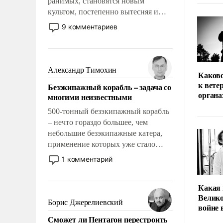
ранимых, становятся новым
культом, постепенно вытесняя и
отменяя традиционное требование к
9 комментариев
человеку – быть мужественным и
твердым под ударами судьбы, брать
на себя ответственность, помогать
слабым, идти вперед и
Александр Тимохин
Каков
адаптироваться.
к вете
Безэкипажный корабль – задача со
органа
многими неизвестными
500-тонный безэкипажный корабль
– нечто гораздо большее, чем
небольшие безэкипажные катера,
применение которых уже стало
обыденностью. Задача по созданию
1 комментарий
такого корабля очень сложна и
амбициозна. Однако и ее
Какая 
реализация радикально поднимет
Велико
наши боевые возможности.
Борис Джерелиевский
войне
Сможет ли Пентагон перестроить