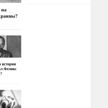
 на
краины?
в истории
ал Феликс
й?