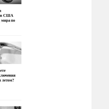
а
 в США
 мира по
ете
ключения
ы летом?