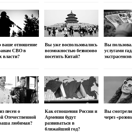
о ваше отношение
Вы уже воспользовались
Вы пользова
ранам СВО в
возможностью безвизово
услугами гад
х власти?
посетить Китай?
экстрасенсов
из песен о
Как отношения России и
Вы смотрели
й Отечественной
Армении будут
через «розов
 ваша любимая?
развиваться в
ближайший год?