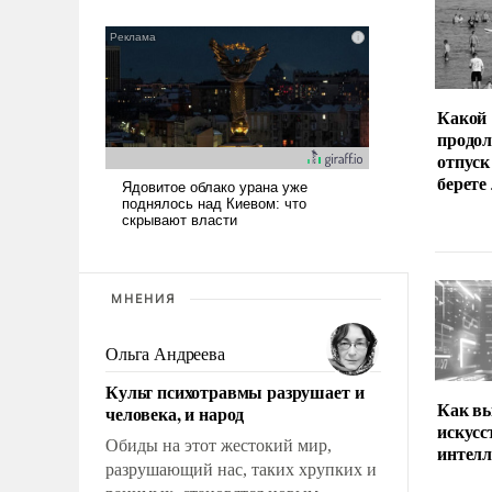
Какой
продо
отпуск
берете
МНЕНИЯ
Ольга Андреева
Культ психотравмы разрушает и
Как вы
человека, и народ
искус
Обиды на этот жестокий мир,
интел
разрушающий нас, таких хрупких и