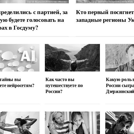
ределились с партией, за
Кто первый посягнет
ую будете голосовать на
западные регионы У
ах в Госдуму?
 тайны вы
Как часто вы
Какую роль 
ете нейросетям?
путешествуете по
России сыгр
России?
Дзержински