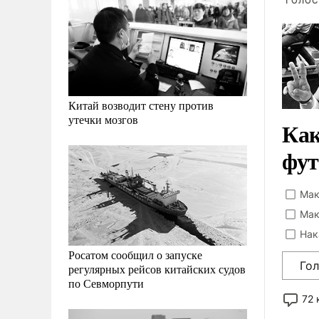
ГОЛОС
Китай возводит стену против
утечки мозгов
Как
фут
Мак
Мак
Нак
Росатом сообщил о запуске
Го
регулярных рейсов китайских судов
по Севморпути
72