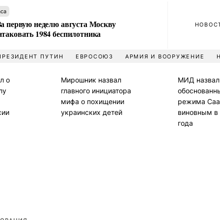
аса
За первую неделю августа Москву
НОВОС
атаковать 1984 беспилотника
ПРЕЗИДЕНТ ПУТИН
ЕВРОСОЮЗ
АРМИЯ И ВООРУЖЕНИЕ
л о
Мирошник назвал
МИД назвал
лу
главного инициатора
обоснованн
мифа о похищении
режима Саа
сии
украинских детей
виновным в
года