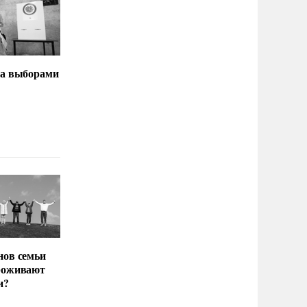
за выборами
нов семьи
роживают
и?