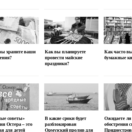
вы храните ваши
Как вы планируете
Как часто в
ения?
провести майские
бумажные кн
праздники?
ные советы»
В какие сроки будет
Ожидаете ли
ия Остера – это
разблокирован
обострения с
ая для детей
Ормузский пролив для
Приднестров