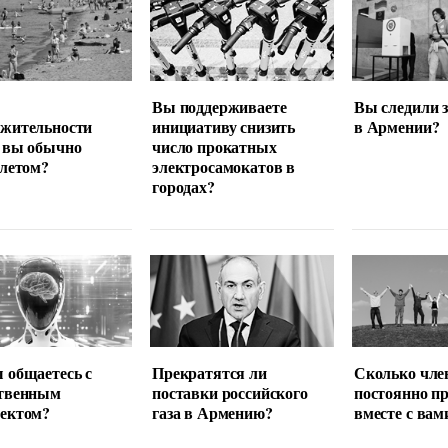
Вы поддерживаете
Вы следили 
лжительности
инициативу снизить
в Армении?
 вы обычно
число прокатных
 летом?
электросамокатов в
городах?
 общаетесь с
Прекратятся ли
Сколько чле
ственным
поставки российского
постоянно п
лектом?
газа в Армению?
вместе с вам