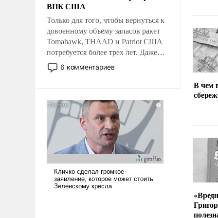
ВПК США
Только для того, чтобы вернуться к
довоенному объему запасов ракет
Tomahawk, THAAD и Patriot США
потребуется более трех лет. Даже
небольшая война с Ираном
6 комментариев
опустошила американские
В чем 
арсеналы. Сложившаяся ситуация
сбереж
означает многолетний период
уязвимости США, например, перед
Китаем.
«Вред
Григор
полезн