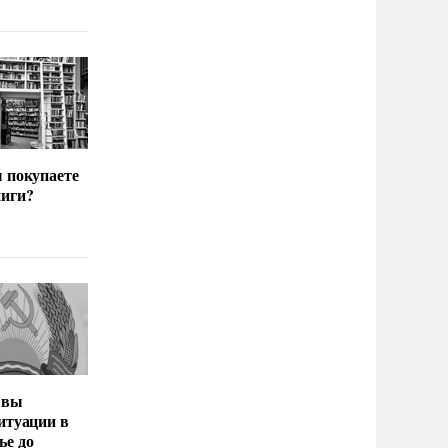
ы покупаете
иги?
 вы
итуации в
ье до