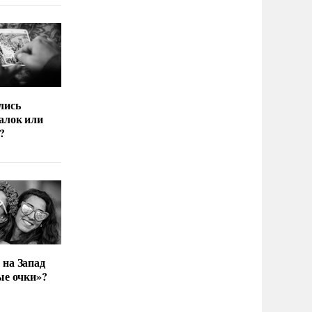
лись
алок или
?
 на Запад
ые очки»?