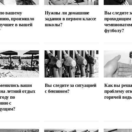
 по вашему
Нужны ли домашние
Вы следите з
нию, произошло
задания в первом классе
проходящим
лучшее в вашей
школы?
чемпионатом
?
футболу?
менились ваши
Вы следите за ситуацией
Как вы реша
на летний отдых
с бензином?
проблему от
 году по
горячей вод
нию с
дущим?