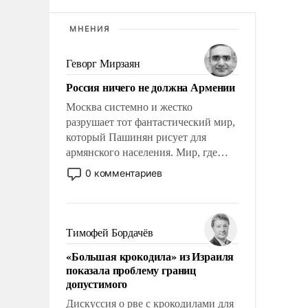
МНЕНИЯ
Геворг Мирзаян
Россия ничего не должна Армении
Москва системно и жестко
разрушает тот фантастический мир,
который Пашинян рисует для
армянского населения. Мир, где
этому населению все должны
0 комментариев
просто по определению, где его
политические прожекты будут
беспрекословно оплачиваться за
счет российских
Тимофей Бордачёв
налогоплательщиков, и где за свои
«Большая крокодила» из Израиля
поступки не нужно отвечать.
показала проблему границ
допустимого
Дискуссия о рве с крокодилами для