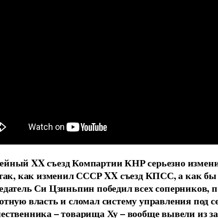
йный XX съезд Компартии КНР серьезно измени
 так, как изменил СССР XX съезд КПСС, а как бы
едатель Си Цзиньпин победил всех соперников, 
ютную власть и сломал систему управления под се
ественника – товарища Ху – вообще вывели из з