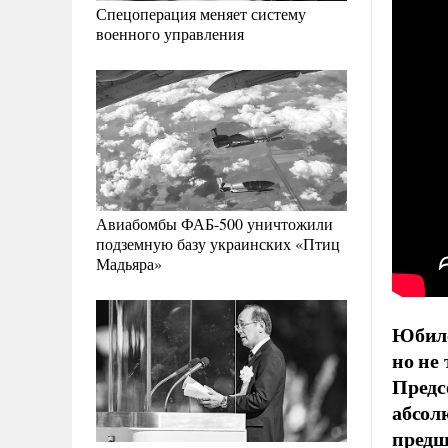
Спецоперация меняет систему
военного управления
Авиабомбы ФАБ-500 уничтожили
подземную базу украинских «Птиц
Мадьяра»
Юбиле
но не
Предс
абсол
предш