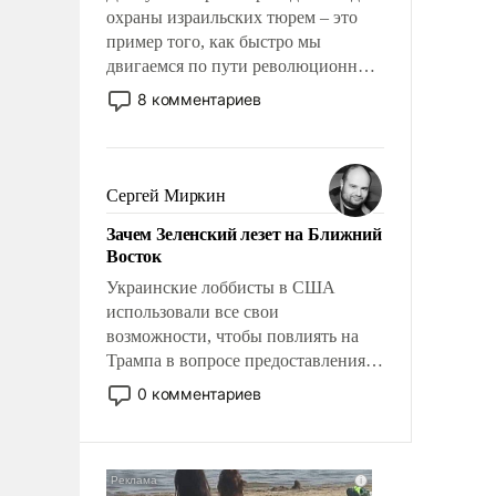
охраны израильских тюрем – это
пример того, как быстро мы
двигаемся по пути революционных
изменений. То, что несколько лет
8 комментариев
назад было образом для
псевдонаучной фантастики, стало
всерьез обсуждаемой идеей.
Сергей Миркин
Зачем Зеленский лезет на Ближний
Восток
Украинские лоббисты в США
использовали все свои
возможности, чтобы повлиять на
Трампа в вопросе предоставления
вооружений своим нанимателям.
0 комментариев
Вероятно, кому-то из тех, кто
консультирует Киев, пришла в
голову мысль: хорошо бы
продемонстрировать, что Украина