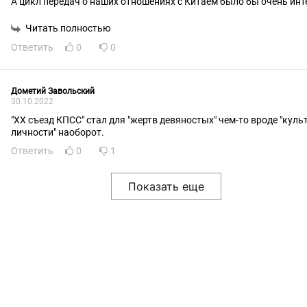
А цикл передач о наших отношениях с Китаем было бы очень инт
посмотреть.
Читать полностью
Ответить
0
0
Дометий Завольский
30.10.2022
"ХХ съезд КПСС" стал для "жертв девяностых" чем-то вроде "куль
личности" наоборот.
Ответить
0
1