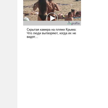
вступила в вооруженное
противостояние с Ираном.