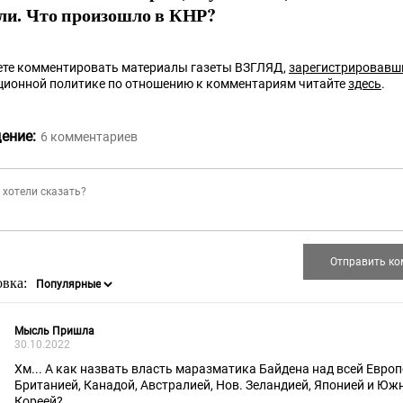
оли. Что произошло в КНР?
те комментировать материалы газеты ВЗГЛЯД,
зарегистрировавш
ционной политике по отношению к комментариям читайте
здесь
.
ение:
6
комментариев
овка:
Мысль Пришла
30.10.2022
Хм... А как назвать власть маразматика Байдена над всей Европ
Британией, Канадой, Австралией, Нов. Зеландией, Японией и Юж
Кореей?