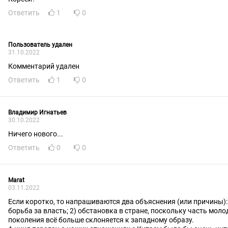
Ответить
1
0
Пользователь удален
31.10.2022
Комментарий удален
Ответить
1
0
Владимир Игнатьев
30.10.2022
Ничего нового...
Ответить
0
0
Marat
03.11.2022
Если коротко, то напрашиваются два объяснения (или причины):
борьба за власть; 2) обстановка в стране, поскольку часть моло
поколения всё больше склоняется к западному образу.