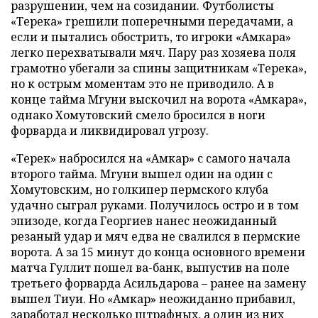
разрушении, чем на созидании. Футболисты
«Терека» грешили поперечными передачами, а
если и пытались обострить, то игроки «Амкара»
легко перехватывали мяч. Пару раз хозяева поля
грамотно убегали за спины защитникам «Терека»,
но к острым моментам это не приводило. А в
конце тайма Мгуни выскочил на ворота «Амкара»,
однако Хомутовский смело бросился в ноги
форварда и ликвидировал угрозу.
«Терек» набросился на «Амкар» с самого начала
второго тайма. Мгуни вышел один на один с
Хомутовским, но голкипер пермского клуба
удачно сыграл руками. Получилось остро и в том
эпизоде, когда Георгиев нанес неожиданный
резаный удар и мяч едва не свалился в пермские
ворота. А за 15 минут до конца основного времени
матча Гуллит пошел ва-банк, выпустив на поле
третьего форварда Асильдарова – ранее на замену
вышел Тиуи. Но «Амкар» неожиданно прибавил,
заработал несколько штрафных, а один из них