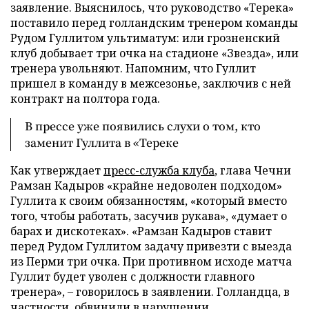
заявление. Выяснилось, что руководство «Терека»
поставило перед голландским тренером команды
Рудом Гуллитом ультиматум: или грозненский
клуб добывает три очка на стадионе «Звезда», или
тренера увольняют. Напомним, что Гуллит
пришел в команду в межсезонье, заключив с ней
контракт на полтора года.
В прессе уже появились слухи о том, кто
заменит Гуллита в «Тереке
Как утверждает
пресс-служба клуба
, глава Чечни
Рамзан Кадыров «крайне недоволен подходом»
Гуллита к своим обязанностям, «который вместо
того, чтобы работать, засучив рукава», «думает о
барах и дискотеках». «Рамзан Кадыров ставит
перед Рудом Гуллитом задачу привезти с выезда
из Перми три очка. При противном исходе матча
Гуллит будет уволен с должности главного
тренера», – говорилось в заявлении. Голландца, в
частности, обвинили в нарушении