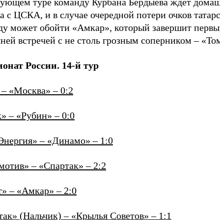
дующем туре команду Курбана Бердыева ждет дома
а с ЦСКА, и в случае очередной потери очков татар
ду может обойти «Амкар», который завершит первы
ней встречей с не столь грозным соперником – «То
онат России. 14-й тур
– «Москва» – 0:2
» – «Рубин» – 0:0
Энергия» – «Динамо» – 1:0
мотив» – «Спартак» – 2:2
» – «Амкар» – 2:0
ак» (Нальчик) – «Крылья Советов» – 1:1