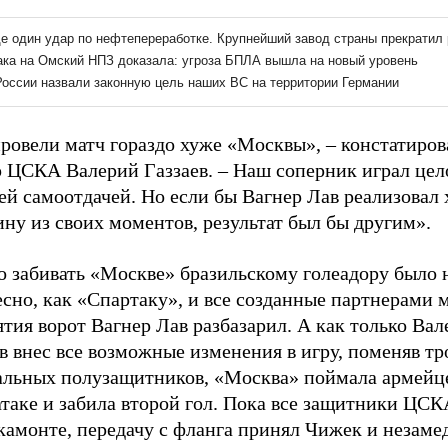
ровели матч гораздо хуже «Москвы», – констатиров
р ЦСКА Валерий Газзаев. – Наш соперник играл цел
й самоотдачей. Но если бы Вагнер Лав реализовал 
ну из своих моментов, результат был бы другим».
о забивать «Москве» бразильскому голеадору было 
есно, как «Спартаку», и все созданные партнерами
ятия ворот Вагнер Лав разбазарил. А как только Ва
в внес все возможные изменения в игру, поменяв тр
альных полузащитников, «Москва» поймала армейц
таке и забила второй гол. Пока все защитники ЦСК
камонте, передачу с фланга принял Чижек и незаме