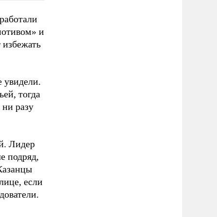
аработали
мотивом» и
 избежать
е увидели.
ьей, тогда
 ни разу
й. Лидер
е подряд,
 Казанцы
лице, если
дователи.