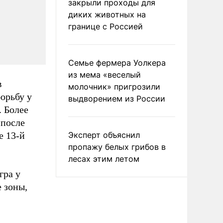
закрыли проходы для
диких животных на
границе с Россией
Семье фермера Уолкера
из мема «веселый
в
молочник» пригрозили
орьбу у
выдворением из России
. Более
 после
е 13-й
Эксперт объяснил
пропажу белых грибов в
лесах этим летом
гра у
 зоны,