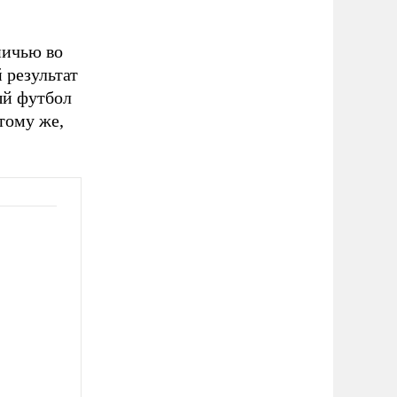
ничью во
 результат
ый футбол
тому же,