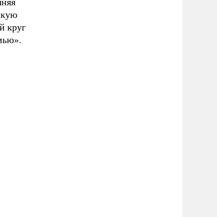
шняя
скую
й круг
мью».