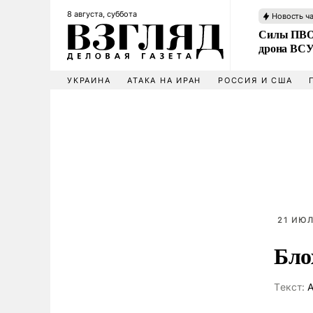
8 августа, суббота
Новость ч
Силы ПВО 
дрона ВС
УКРАИНА
АТАКА НА ИРАН
РОССИЯ И США
21 ИЮЛ
Бло
Tекст:
А