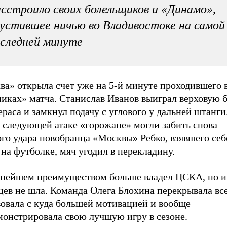
сстроило своих болельщиков и «Динамо»,
устившее ничью во Владивостоке на самой
следней минуте
ва» открыла счет уже на 5-й минуте проходившего 
иках» матча. Станислав Иванов выиграл верховую б
аса и замкнул подачу с углового у дальней штанги
в следующей атаке «горожане» могли забить снова –
го удара новобранца «Москвы» Ребко, взявшего себ
на футболке, мяч угодил в перекладину.
ьнейшем преимуществом больше владел ЦСКА, но и
ев не шла. Команда Олега Блохина перекрывала все
вовала с куда большей мотивацией и вообще
монстрировала свою лучшую игру в сезоне.