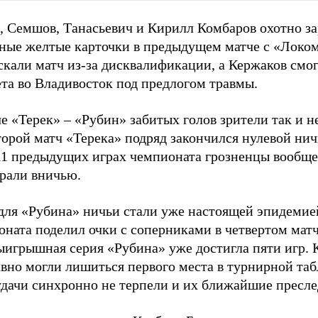
, Семшов, Танасьевич и Кирилл Комбаров охотно з
ные желтые карточки в предыдущем матче с «Локо
кали матч из-за дисквалификации, а Кержаков смог
та во Владивосток под предлогом травмы.
е «Терек» – «Рубин» забитых голов зрители так и н
орой матч «Терека» подряд закончился нулевой нич
 11 предыдущих играх чемпионата грозненцы вообще
грали вничью.
 для «Рубина» ничьи стали уже настоящей эпидемие
ната поделил очки с соперниками в четвертом матч
выигрышная серия «Рубина» уже достигла пяти игр.
вно могли лишиться первого места в турнирной таб
удачи синхронно не терпели и их ближайшие пресле