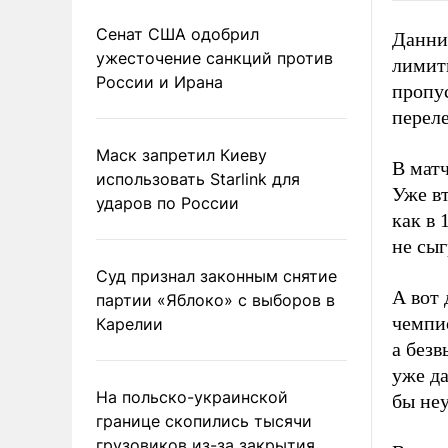
Сенат США одобрил
Данни
ужесточение санкций против
лимит
России и Ирана
пропус
переле
Маск запретил Киеву
В матч
использовать Starlink для
Уже вт
ударов по России
как в
не сы
Суд признал законным снятие
А вот
партии «Яблоко» с выборов в
чемпио
Карелии
а без
уже да
На польско-украинской
бы не
границе скопились тысячи
грузовиков из-за закрытия