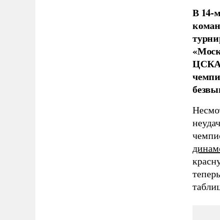
В 14-
коман
турни
«Моск
ЦСКА 
чемпи
безвы
Несмо
неудач
чемпи
динам
красн
тепер
табли