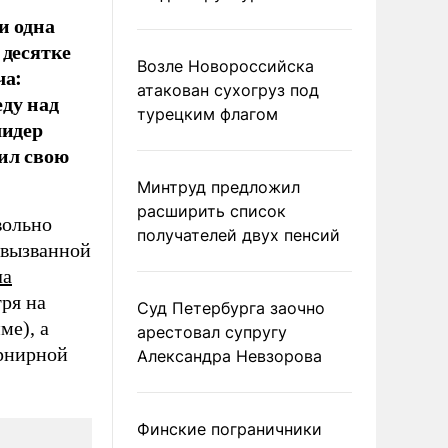
и одна
 десятке
Возле Новороссийска
ча:
атакован сухогруз под
ду над
турецким флагом
лидер
ил свою
Минтруд предложил
расширить список
вольно
получателей двух пенсий
 вызванной
ла
ря на
Суд Петербурга заочно
ме), а
арестовал супругу
урнирной
Александра Невзорова
Финские пограничники