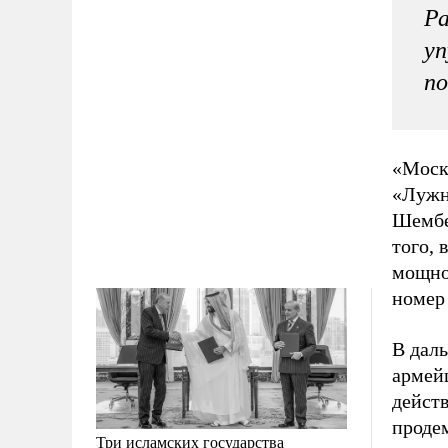
Ра
уп
по
«Моск
«Лужн
Шембер
того, 
мощно
номер 
В дал
армейц
дейст
проде
Три исламских государства