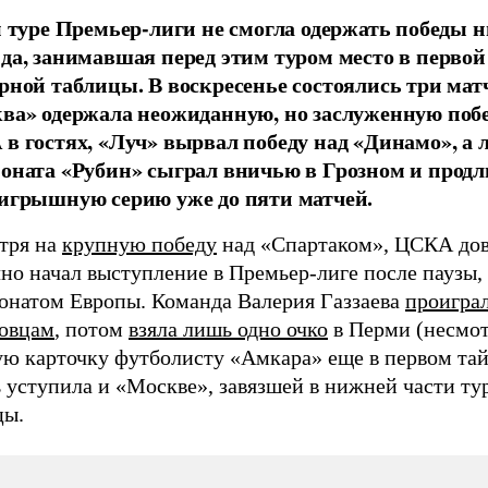
м туре Премьер-лиги не смогла одержать победы н
да, занимавшая перед этим туром место в первой
рной таблицы. В воскресенье состоялись три мат
ва» одержала неожиданную, но заслуженную побе
в гостях, «Луч» вырвал победу над «Динамо», а 
оната «Рубин» сыграл вничью в Грозном и продл
игрышную серию уже до пяти матчей.
тря на
крупную победу
над «Спартаком», ЦСКА до
но начал выступление в Премьер-лиге после паузы,
онатом Европы. Команда Валерия Газзаева
проигра
овцам
, потом
взяла лишь одно очко
в Перми (несмот
ую карточку футболисту «Амкара» еще в первом тай
ь уступила и «Москве», завязшей в нижней части т
цы.