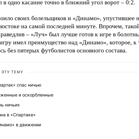
 в одно касание точно в ближний угол ворот – 0:2.
роило своих болельщиков и «Динамо», упустившее 
остоке на самой последней минуте. Впрочем, такой
раведлив – «Луч» был лучше готов к игре в болотн
игру имел преимущество над «Динамо», которое, к 
сь без пятерых футболистов основного состава.
 ЭТУ ТЕМУ
партак» спас ничью
иженные и оскорбленные
нь ничьих
на в «Спартаке»
инамо» в движении