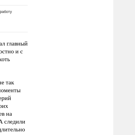
ал главный
остно и с
хоть
не так
 моменты
лерий
оих
ев на
А следили
длительно