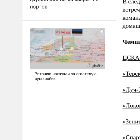
В сле
портов
встреч
коман
домаш
Чемпи
ЦСКА 
«Терек
«Луч-
«Локо
«Зенит
«Спарт