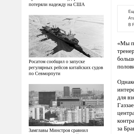
потеряли надежду на США
«Мы п
трене
больше
Росатом сообщил о запуске
полови
регулярных рейсов китайских судов
по Севморпути
Однак
интер
для вз
Газзае
центр
контра
за Бра
Замглавы Минстроя сравнил