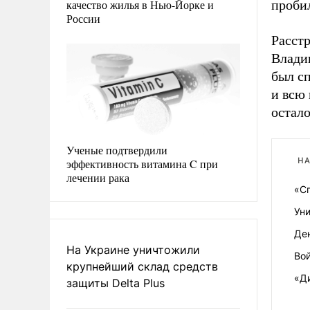
качество жилья в Нью-Йорке и
пробил
России
Расст
Владив
был сп
и всю 
остало
Ученые подтвердили
НА
эффективность витамина C при
лечении рака
«С
Ун
Де
На Украине уничтожили
Вой
крупнейший склад средств
«Д
защиты Delta Plus