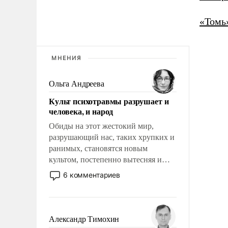
«Томь
МНЕНИЯ
Ольга Андреева
Культ психотравмы разрушает и
человека, и народ
Обиды на этот жестокий мир,
разрушающий нас, таких хрупких и
ранимых, становятся новым
культом, постепенно вытесняя и
отменяя традиционное требование к
6 комментариев
человеку – быть мужественным и
твердым под ударами судьбы, брать
на себя ответственность, помогать
слабым, идти вперед и
Александр Тимохин
адаптироваться.