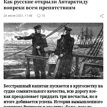
Как русские открыли Антарктиду
вопреки всем препятствиям
24 июля 2021, 11:48
15
Фото: Художник Л. Быков
Бесстрашный капитан пускается в кругосветку на
судне сомнительного качества, всю дорогу кое-
как преодолевает тридцать три несчастья, но в
итоге добивается успеха. История вымышленного
капитана Врунгеля и его яхты «Беда» чем-то