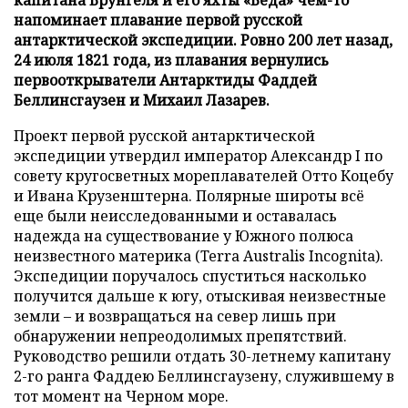
напоминает плавание первой русской
антарктической экспедиции. Ровно 200 лет назад,
24 июля 1821 года, из плавания вернулись
первооткрыватели Антарктиды Фаддей
Беллинсгаузен и Михаил Лазарев.
Проект первой русской антарктической
экспедиции утвердил император Александр I по
совету кругосветных мореплавателей Отто Коцебу
и Ивана Крузенштерна. Полярные широты всё
еще были неисследованными и оставалась
надежда на существование у Южного полюса
неизвестного материка (Terra Australis Incognita).
Экспедиции поручалось спуститься насколько
получится дальше к югу, отыскивая неизвестные
земли – и возвращаться на север лишь при
обнаружении непреодолимых препятствий.
Руководство решили отдать 30-летнему капитану
2-го ранга Фаддею Беллинсгаузену, служившему в
тот момент на Черном море.