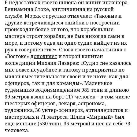
В недостатках своего шлюпа он винит инженера
Вениамина Стоке, англичанина на русской
службе. Моряк
с грустью отмечает
: «Таковые и
другие встречающиеся ошибки в построении
происходят более от того, что корабельные
мастера строят корабли, не быв никогда сами в
море, и потому едва ли одно судно выйдет из их
рук в совершенстве». Слова своего начальника о
«Востоке»
дополняет
и второй капитан
экспедиции Михаил Лазарев: «Судно сие казалось
мне вовсе неудобное к такому предприятию по
малой вместительности своей и тесноте, как для
офицеров, так и для команды». Маленькое
суденышко водоизмещением 985 тонн и длиною
39 метров взяло на борт 117 человек – в том числе
шестерых офицеров, лекаря, астронома,
художника, 36 унтер-офицеров, артиллеристов и
мастеровых и 71 матроса. Шлюп «Мирный» был
еще меньше (530 тонн, 36 метров) и нес на себе 73
человека.