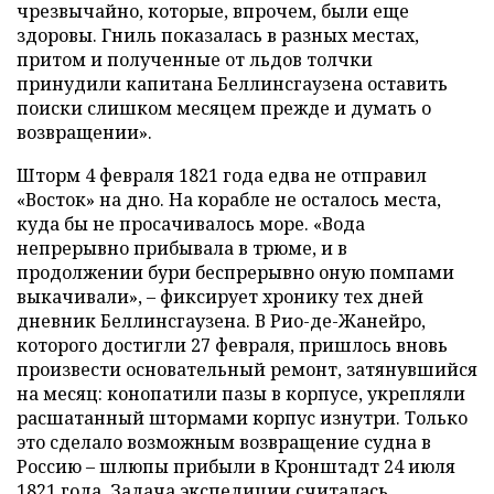
чрезвычайно, которые, впрочем, были еще
здоровы. Гниль показалась в разных местах,
притом и полученные от льдов толчки
принудили капитана Беллинсгаузена оставить
поиски слишком месяцем прежде и думать о
возвращении».
Шторм 4 февраля 1821 года едва не отправил
«Восток» на дно. На корабле не осталось места,
куда бы не просачивалось море. «Вода
непрерывно прибывала в трюме, и в
продолжении бури беспрерывно оную помпами
выкачивали», – фиксирует хронику тех дней
дневник Беллинсгаузена. В Рио-де-Жанейро,
которого достигли 27 февраля, пришлось вновь
произвести основательный ремонт, затянувшийся
на месяц: конопатили пазы в корпусе, укрепляли
расшатанный штормами корпус изнутри. Только
это сделало возможным возвращение судна в
Россию – шлюпы прибыли в Кронштадт 24 июля
1821 года. Задача экспедиции считалась