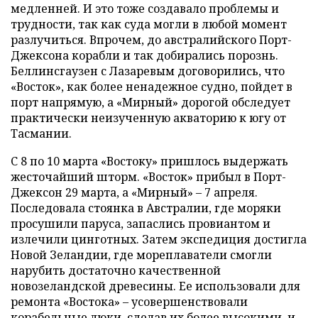
медленней. И это тоже создавало проблемы и
трудности, так как суда могли в любой момент
разлучиться. Впрочем, до австралийского Порт-
Джексона корабли и так добирались порознь.
Беллинсгаузен с Лазаревым договорились, что
«Восток», как более ненадежное судно, пойдет в
порт напрямую, а «Мирный» дорогой обследует
практически неизученную акваторию к югу от
Тасмании.
С 8 по 10 марта «Востоку» пришлось выдержать
жесточайший шторм. «Восток» прибыл в Порт-
Джексон 29 марта, а «Мирный» – 7 апреля.
Последовала стоянка в Австралии, где моряки
просушили паруса, запаслись провиантом и
излечили цинготных. Затем экспедиция достигла
Новой Зеландии, где мореплаватели смогли
нарубить достаточно качественной
новозеландской древесины. Ее использовали для
ремонта «Востока» – усовершенствовали
корабельные люки, сделав их более высокими, и