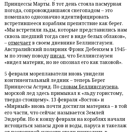
Принцессы Марты. В тот день стояла пасмурная
погода, сопровождавшаяся снегопадом – это
помешало однозначно идентифицировать
встретившееся кораблям препятствие как берег.
«Мы встретили льды, которые представились нам
сквозь шедший тогда снег в виде белых облаков»,
–
отмечает
в своем дневнике Беллинсгаузен.
Австралийский полярник Фрэнк Дебенхем в 1945-
м по этому поводу
писал
, что Беллинсгаузен
«видел материк, но не опознал его как таковой».
5 февраля мореплаватели вновь увидели
континентальный ледник – теперь Берег
Принцессы Астрид. По
словам Беллинсгаузена
,
морской лед здесь примыкал к «льду гористому,
твердо стоящему». 13 февраля «Восток» и
«Мирный» вновь почти достигли материка – в той
его части, что сейчас называется Землей
Эндерби. Но к концу февраля на кораблях начали
истощаться запасы дров и воды, паруса и такелаж
от постоянной сырости стали приходить в