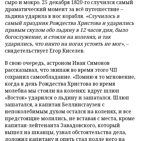
сыро и мокро. 25 декабря 1820-го случился самый
драматический момент за всё путешествие –
льдина ударила в нос корабля.
«Случилось в
самый праздник Рождества Христова и ударились
правым скулом обо льдину в 12 часов дни, было
богослужение, и стояли на коленях, и так
ударились, что никто на ногах устоять не мог»
, –
свидетельствует Егор Киселев.
В свою очередь, астроном Иван Симонов
рассказывал, что экипаж во время этого ЧП
сохранил самообладание. «Помню я то мгновение,
когда в день Рождества Христова во время
молебна мы стояли на коленях: вдруг шлюп
«Восток» ударился о льдину и зашатался. Шлюп
зашатался, а капитан Беллинсгаузен с
непоколебимым духом остался на коленях, и все
предстоящие молились, не вставая с места, кроме
капитан-лейтенанта Завадовского, который
вышел на шканцы, узнал обстоятельства дела,
доложил капитану и опять стал подле него на