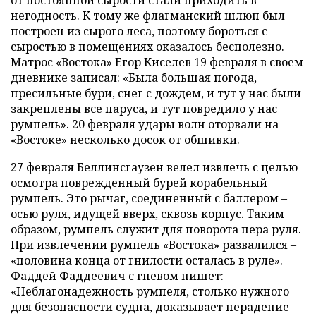
негодность. К тому же флагманский шлюп был
построен из сырого леса, поэтому бороться с
сыростью в помещениях оказалось бесполезно.
Матрос «Востока» Егор Киселев 19 февраля в своем
дневнике
записал
: «Была большая погода,
пресильные бури, снег с дождем, и тут у нас были
закреплены все паруса, и тут повредило у нас
румпель». 20 февраля удары волн оторвали на
«Востоке» несколько досок от обшивки.
27 февраля Беллинсгаузен велел извлечь с целью
осмотра поврежденный бурей корабельный
румпель. Это рычаг, соединенный с баллером –
осью руля, идущей вверх, сквозь корпус. Таким
образом, румпель служит для поворота пера руля.
При извлечении румпель «Востока» развалился –
«половина конца от гнилости осталась в руле».
Фаддей Фаддеевич
с гневом пишет
:
«Неблагонадежность румпеля, столько нужного
для безопасности судна, доказывает нерадение