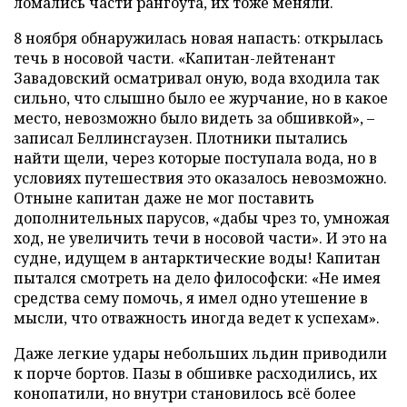
ломались части рангоута, их тоже меняли.
8 ноября обнаружилась новая напасть: открылась
течь в носовой части. «Капитан-лейтенант
Завадовский осматривал оную, вода входила так
сильно, что слышно было ее журчание, но в какое
место, невозможно было видеть за обшивкой», –
записал Беллинсгаузен. Плотники пытались
найти щели, через которые поступала вода, но в
условиях путешествия это оказалось невозможно.
Отныне капитан даже не мог поставить
дополнительных парусов, «дабы чрез то, умножая
ход, не увеличить течи в носовой части». И это на
судне, идущем в антарктические воды! Капитан
пытался смотреть на дело философски: «Не имея
средства сему помочь, я имел одно утешение в
мысли, что отважность иногда ведет к успехам».
Даже легкие удары небольших льдин приводили
к порче бортов. Пазы в обшивке расходились, их
конопатили, но внутри становилось всё более