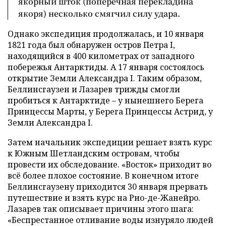
якорный шток (поперечная перекладина
якоря) несколько смягчил силу удара.
Однако экспедиция продолжалась, и 10 января
1821 года был обнаружен остров Петра I,
находящийся в 400 километрах от западного
побережья Антарктиды. А 17 января состоялось
открытие Земли Александра I. Таким образом,
Беллинсгаузен и Лазарев трижды смогли
пробиться к Антарктиде – у нынешнего Берега
Принцессы Марты, у Берега Принцессы Астрид, у
Земли Александра I.
Затем начальник экспедиции решает взять курс
к Южным Шетландским островам, чтобы
провести их обследование. «Восток» приходит во
всё более плохое состояние. В конечном итоге
Беллинсгаузену приходится 30 января прервать
путешествие и взять курс на Рио-де-Жанейро.
Лазарев так описывает причины этого шага:
«Беспрестанное отливание воды изнуряло людей