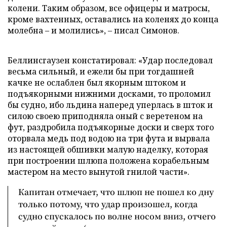
колени. Таким образом, все офицеры и матросы,
кроме вахтенных, оставались на коленях до конца
молебна – и молились», – писал Симонов.
Беллинсгаузен констатировал: «Удар последовал
весьма сильный, и ежели бы при тогдашней
качке не ослаблен был якорным штоком и
подъякорными нижними досками, то проломил
бы судно, ибо льдина наперед уперлась в шток и
силою своею приподняла оный с веретеном на
фут, раздробила подъякорные доски и сверх того
оторвала медь под водою на три фута и вырвала
из настоящей обшивки малую наделку, которая
при построении шлюпа положена корабельным
мастером на место вынутой гнилой части».
Капитан отмечает, что шлюп не пошел ко дну
только потому, что удар произошел, когда
судно спускалось по волне носом вниз, отчего