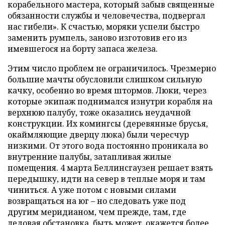
корабельного мастера, который забыв священные
обязанности службы и человечества, подвергал
нас гибели». К счастью, моряки успели быстро
заменить румпель, заново изготовив его из
имевшегося на борту запаса железа.
Этим число проблем не ограничилось. Чрезмерно
большие мачты обусловили слишком сильную
качку, особенно во время штормов. Люки, через
которые экипаж поднимался изнутри корабля на
верхнюю палубу, тоже оказались неудачной
конструкции. Их комингсы (деревянные брусья,
окаймляющие дверцу люка) были чересчур
низкими. От этого вода постоянно проникала во
внутренние палубы, затапливая жилые
помещения. 4 марта Беллинсгаузен решает взять
передышку, идти на север в теплые моря и там
чиниться. А уже потом с новыми силами
возвращаться на юг – но следовать уже под
другим меридианом, чем прежде, там, где
ледовая обстановка, быть может, окажется более