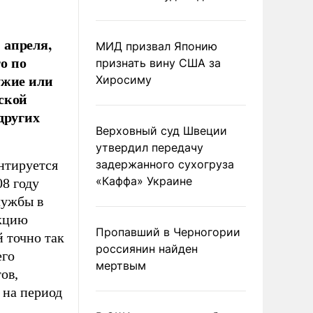
 апреля,
МИД призвал Японию
то по
признать вину США за
ужие или
Хиросиму
ской
других
Верховный суд Швеции
утвердил передачу
нтируется
задержанного сухогруза
«Каффа» Украине
08 году
лужбы в
акцию
Пропавший в Черногории
 точно так
россиянин найден
его
мертвым
ов,
 на период