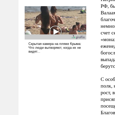
всерьез обсуждаемой идеей.
РФ, б
Валаа
благо
немно
счет с
«монах
ежене
богос
выпада
берутс
С осо
полк, 
рост, 
присяг
посещ
Благов