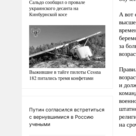
Сальдо сообщил о провале
украинского десанта на
Кинбурнской косе
А вот 
высше
времен
береме
за бол
возрас
Прави
Выжившие в тайге пилоты Cessna
возрас
182 питались тремя конфетами
и дол
коман
военн
штатн
Путин согласился встретиться
религ
с вернувшимися в Россию
учеными
на сро