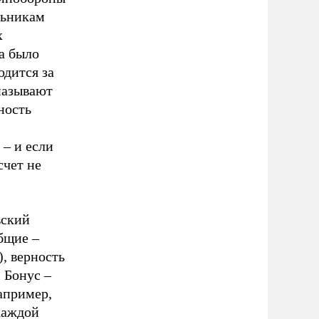
льникам
х
а было
одится за
 называют
ность
 – и если
счет не
вский
общие –
, верность
. Бонус –
апример,
каждой