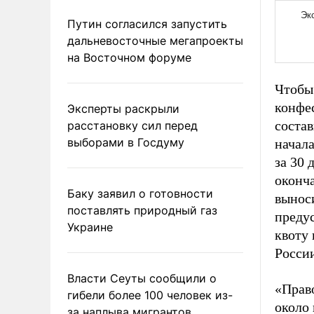
Путин согласился запустить
дальневосточные мегапроекты
на Восточном форуме
Чтобы 
конфе
Эксперты раскрыли
состав
расстановку сил перед
выборами в Госдуму
начала
за 30 
оконча
Баку заявил о готовности
вынос
поставлять природный газ
предус
Украине
квоту
Росси
Власти Сеуты сообщили о
«Право
гибели более 100 человек из-
около 
за наплыва мигрантов