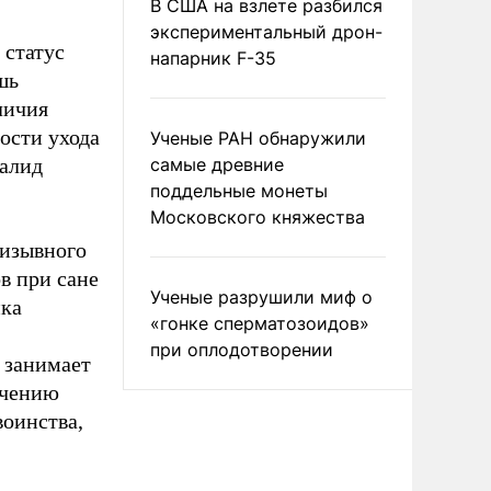
В США на взлете разбился
экспериментальный дрон-
 статус
напарник F-35
шь
личия
ости ухода
Ученые РАН обнаружили
валид
самые древние
поддельные монеты
Московского княжества
ризывного
в при сане
Ученые разрушили миф о
ика
«гонке сперматозоидов»
при оплодотворении
 занимает
учению
оинства,