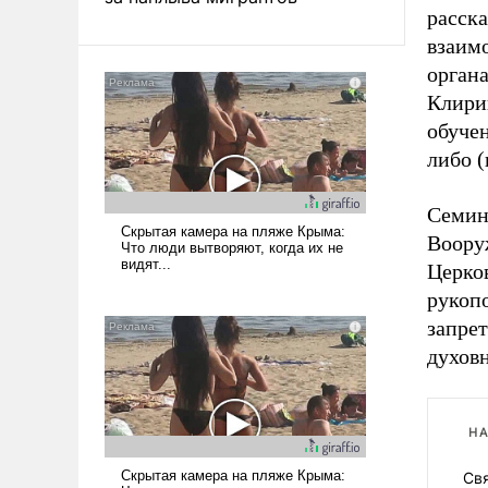
расск
взаим
орган
Клирик
обучен
либо 
Семин
Воору
Церков
рукопо
запре
духов
НА
Св