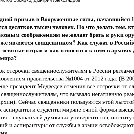
иктор Сокирко, Дмитрий Александров
дной призыв в Вооруженные силы, начавшийся 1
тся десятков тысяч человек. Но что делать тем, к
иозным соображениям не желает брать в руки ор
уже является священником? Как служат в Россий
 «святые отцы» и как относятся к ним в армиях 
 мира?
ок отсрочки священнослужителям в России регламе
овлением правительства №1004 от 2012 года. (В 20
еще президент Медведев отменил все отсрочки от с
 священнослужителям, что вызвало негативную ре
рхии). Сейчас священники пользуются этой льготой
ак аспиранты и студенты миряне очной формы высш
ия – слушателей духовных университетов, институт
мий и аспирантуры от службы в армии освобождают
ия.