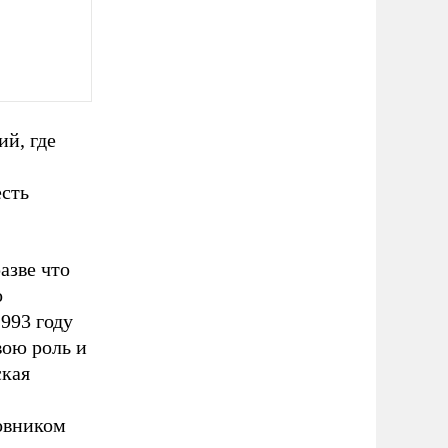
й, где
есть
азве что
о
993 году
вою роль и
ская
овником