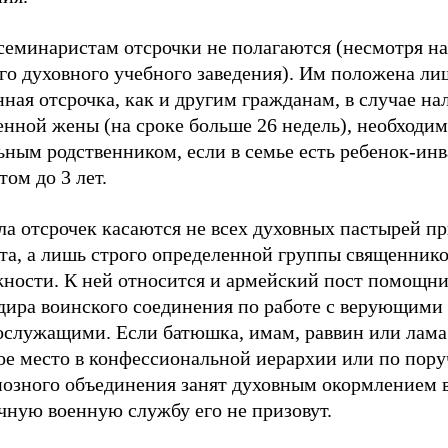
семинаристам отсрочки не полагаются (несмотря на
го духовного учебного заведения). Им положена ли
ная отсрочка, как и другим гражданам, в случае на
нной жены (на сроке больше 26 недель), необходим
ьным родственником, если в семье есть ребенок-ин
том до 3 лет.
ла отсрочек касаются не всех духовных пастырей п
та, а лишь строго определенной группы священнико
жности. К ней относится и армейский пост помощн
дира воинского соединения по работе с верующими
ослужащими. Если батюшка, имам, раввин или лама
ое место в конфессиональной иерархии или по пор
иозного объединения занят духовным окормлением в
чную военную службу его не призовут.