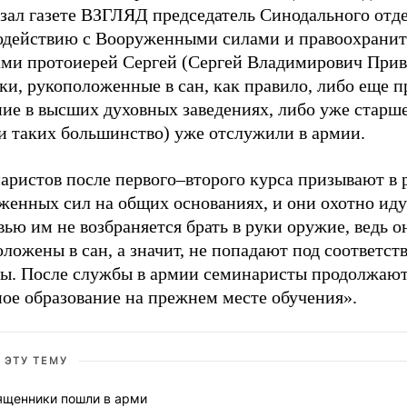
азал газете ВЗГЛЯД председатель Синодального отд
одействию с Вооруженными силами и правоохрани
ами протоиерей Сергей (Сергей Владимирович Прива
и, рукоположенные в сан, как правило, либо еще п
ие в высших духовных заведениях, либо уже старше 
(и таких большинство) уже отслужили в армии.
аристов после первого–второго курса призывают в 
женных сил на общих основаниях, и они охотно иду
ью им не возбраняется брать в руки оружие, ведь о
ложены в сан, а значит, не попадают под соответс
ты. После службы в армии семинаристы продолжают
ное образование на прежнем месте обучения».
 ЭТУ ТЕМУ
ященники пошли в арми