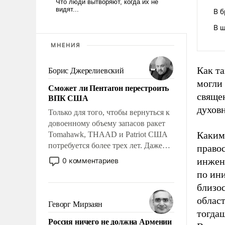
В б
В 
МНЕНИЯ
Как т
Борис Джерелиевский
могли
Сможет ли Пентагон перестроить
свяще
ВПК США
духовн
Только для того, чтобы вернуться к
довоенному объему запасов ракет
Каким
Tomahawk, THAAD и Patriot США
потребуется более трех лет. Даже
правос
небольшая война с Ираном
инжене
0 комментариев
опустошила американские
по ин
арсеналы. Сложившаяся ситуация
близо
означает многолетний период
облас
уязвимости США, например, перед
Геворг Мирзаян
Китаем.
тогда
Россия ничего не должна Армении