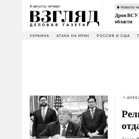
6 августа, четверг
Новость ч
Дрон ВСУ 
области
УКРАИНА
АТАКА НА ИРАН
РОССИЯ И США
1 АПРЕ
Рел
отд