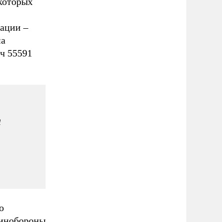
 которых
ации –
на
ч 55591
я
о
Минобороны