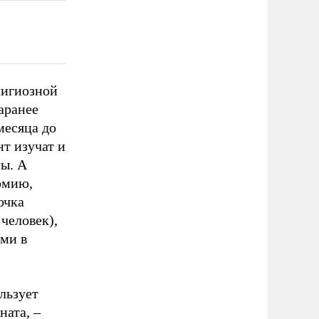
лигиозной
аранее
месяца до
нт изучат и
ны. А
армию,
очка
человек),
ми в
льзует
ната, –