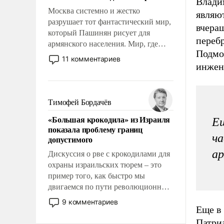
Влади
Москва системно и жестко
являю
разрушает тот фантастический мир,
вчера
который Пашинян рисует для
переб
армянского населения. Мир, где
Подмос
этому населению все должны
11 комментариев
инжен
просто по определению, где его
политические прожекты будут
беспрекословно оплачиваться за
счет российских
Тимофей Бордачёв
налогоплательщиков и где за свои
«Большая крокодила» из Израиля
Ещ
поступки не нужно отвечать.
показала проблему границ
ча
допустимого
ар
Дискуссия о рве с крокодилами для
охраны израильских тюрем – это
пример того, как быстро мы
двигаемся по пути революционных
изменений. То, что несколько лет
9 комментариев
Еще в 
назад было образом для
псевдонаучной фантастики, стало
Патри