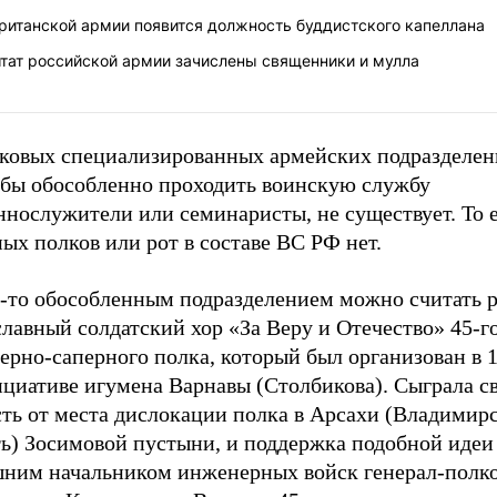
ританской армии появится должность буддистского капеллана
штат российской армии зачислены священники и мулла
аковых специализированных армейских подразделени
 бы обособленно проходить воинскую службу
ннослужители или семинаристы, не существует. То 
ых полков или рот в составе ВС РФ нет.
-то обособленным подразделением можно считать р
лавный солдатский хор «За Веру и Отечество» 45-г
рно-саперного полка, который был организован в 1
ициативе игумена Варнавы (Столбикова). Сыграла с
сть от места дислокации полка в Арсахи (Владимир
ть) Зосимовой пустыни, и поддержка подобной идеи
шним начальником инженерных войск генерал-полк