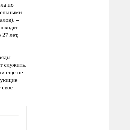
ела по
тельными
лов). –
роходят
27 лет,
ряды
т служить.
ни еще не
твующие
 свое