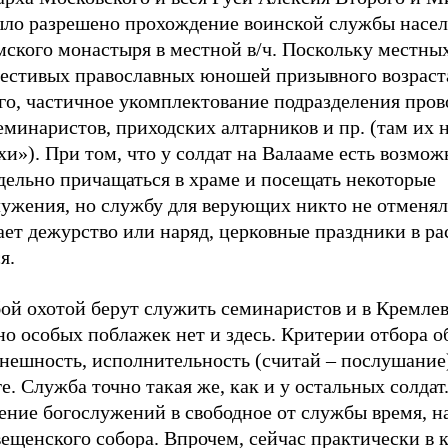
ыло разрешено прохождение воинской службы насе
мского монастыря в местной в/ч. Поскольку местны
честивых православных юношей призывного возраст
го, частичное укомплектование подразделения пров
еминаристов, приходских алтарников и пр. (там их
и»). При том, что у солдат на Валааме есть возмож
дельно причащаться в храме и посещать некоторые
лужения, но службу для верующих никто не отменял
ет дежурство или наряд, церковные праздники в ра
я.
бой охотой берут служить семинаристов и в Кремле
но особых поблажек нет и здесь. Критерии отбора 
внешность, исполнительность (считай – послушание)
е. Служба точно такая же, как и у остальных солдат
ение богослужений в свободное от службы время, н
ещенского собора. Впрочем, сейчас практически в 