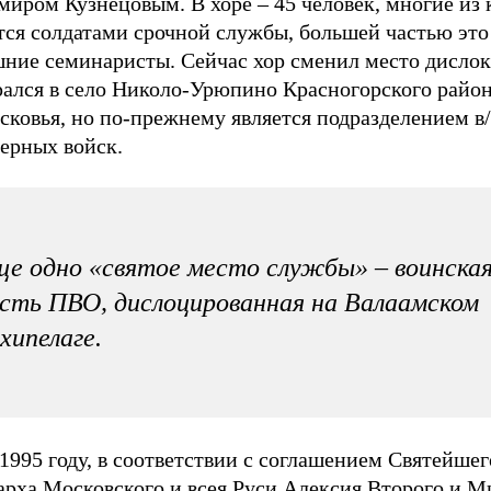
миром Кузнецовым. В хоре – 45 человек, многие из
тся солдатами срочной службы, большей частью это
шние семинаристы. Сейчас хор сменил место дислок
рался в село Николо-Урюпино Красногорского райо
ковья, но по-прежнему является подразделением в/
ерных войск.
е одно «святое место службы» – воинска
сть ПВО, дислоцированная на Валаамском
хипелаге.
1995 году, в соответствии с соглашением Святейшег
арха Московского и всея Руси Алексия Второго и 