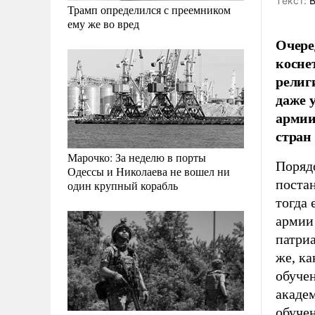
Tекст:
В
Трамп определился с преемником
ему же во вред
Очере
косне
религ
даже 
армии
стран
Марочко: За неделю в порты
Поряд
Одессы и Николаева не вошел ни
постан
один крупный корабль
тогда 
армии
патриа
же, к
обучен
акаде
обучен