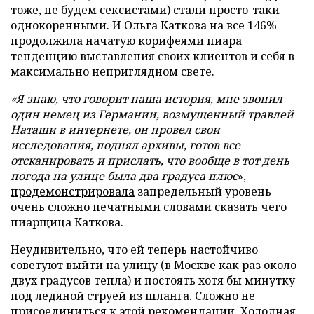
тоже, не будем сексистами) стали просто-таки
однокоренными. И Ольга Каткова на все 146%
продолжила начатую корифеями пиара
тенденцию выставления своих клиентов и себя в
максимально неприглядном свете.
«Я
знаю, что говорит наша история, мне звонил
один немец из Германии, возмущенный травлей
Наташи в интернете, он провел свои
исследования, поднял архивы, готов все
отсканировать и прислать, что вообще в тот день
погода на улице была два градуса плюс
», –
продемонстрировала
запредельный уровень
очень сложно печатными словами сказать чего
пиарщица Каткова.
Неудивительно, что ей теперь настойчиво
советуют выйти на улицу (в Москве как раз около
двух градусов тепла) и постоять хотя бы минутку
под ледяной струей из шланга. Сложно не
присоединиться к этой рекомендации. Холодная