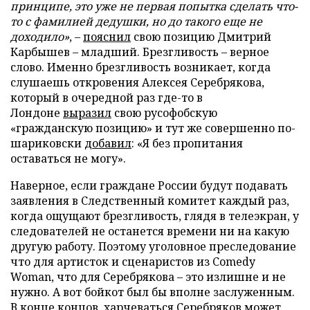
принципе, это уже не первая попытка сделать что-
то с фамилией дедушки, но до такого еще не
доходило»
, –
пояснил
свою позицию Дмитрий
Карбышев – младший. Брезгливость – верное
слово. Именно брезгливость возникает, когда
слушаешь откровения Алексея Серебрякова,
который в очередной раз где-то в
Лондоне
выразил
свою русофобскую
«гражданскую позицию» и тут же совершенно по-
шариковски
добавил
: «Я без пропитания
оставаться не могу».
Наверное, если граждане России будут подавать
заявления в Следственный комитет каждый раз,
когда ощущают брезгливость, глядя в телеэкран, у
следователей не останется времени ни на какую
другую работу. Поэтому уголовное преследование
что для артисток и сценаристов из Comedy
Woman, что для Серебрякова – это излишне и не
нужно. А вот бойкот был бы вполне заслуженным.
В конце концов, харчеваться Серебряков может,