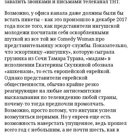
завалить звонками и письмами телеканал ТНТ.
Возможно, у офиса канала даже должны были бы
встать пикеты – как это произошло в декабре 2017
года после того, как представители ингушской
молодежи посчитали себя оскорбленными
шуткой из все той же Comedy Woman про
представительницу эскорт-службы. Показательно,
что эскортницу-«ингушку», которую сыграла
грузинка из Сочи Тамара Турава, «мадам» в
исполнении Екатерины Скулкиной обозвала
«ашкенази», то есть европейской еврейкой.
Однако представители еврейской
общественности, обычно крайне резко
реагирующие на любые антисемитские
высказывания по телевидению любой страны,
почему-то тогда предпочли промолчать.
Возможно, просто потому, что ингуши успели
возмутиться первыми. Но у евреев еще есть
возможность наверстать упущенное, ведь прошел
всего год с небольшим, а не почти шесть, как в