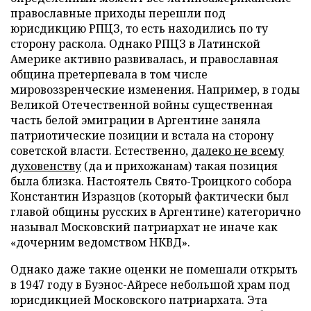
православные приходы перешли под
юрисдикцию РПЦЗ, то есть находились по ту
сторону раскола. Однако РПЦЗ в Латинской
Америке активно развивалась, и православная
община претерпевала в том числе
мировоззренческие изменения. Например, в годы
Великой Отечественной войны существенная
часть белой эмиграции в Аргентине заняла
патриотические позиции и встала на сторону
советской власти. Естественно,
далеко не всему
духовенству
(да и прихожанам) такая позиция
была близка. Настоятель Свято-Троицкого собора
Константин Изразцов (который фактически был
главой общины русских в Аргентине) категорично
называл Московский патриархат не иначе как
«дочерним ведомством НКВД».
Однако даже такие оценки не помешали открыть
в 1947 году в Буэнос-Айресе небольшой храм под
юрисдикцией Московского патриархата. Эта