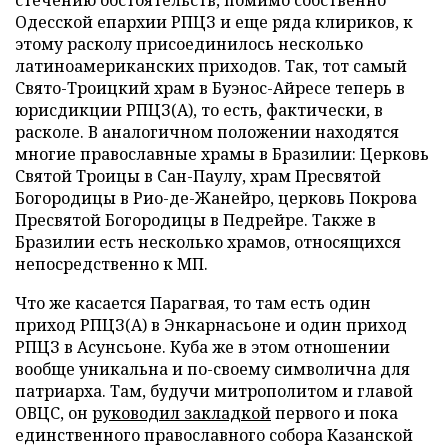
стечению обстоятельств, помимо собственно
Одесской епархии РПЦЗ и еще ряда клириков, к
этому расколу присоединилось несколько
латиноамериканских приходов. Так, тот самый
Свято-Троицкий храм в Буэнос-Айресе теперь в
юрисдикции РПЦЗ(А), то есть, фактически, в
расколе. В аналогичном положении находятся
многие православные храмы в Бразилии: Церковь
Святой Троицы в Сан-Паулу, храм Пресвятой
Богородицы в Рио-де-Жанейро, церковь Покрова
Пресвятой Богородицы в Педрейре. Также в
Бразилии есть несколько храмов, относящихся
непосредственно к МП.
Что же касается Парагвая, то там есть один
приход РПЦЗ(А) в Энкарнасьоне и один приход
РПЦЗ в Асунсьоне. Куба же в этом отношении
вообще уникальна и по-своему символична для
патриарха. Там, будучи митрополитом и главой
ОВЦС, он
руководил закладкой
первого и пока
единственного православного собора Казанской