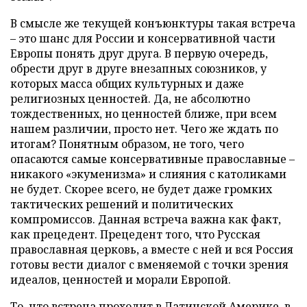
В смысле же текущей конъюнктуры такая встреча
– это шанс для России и консервативной части
Европы понять друг друга. В первую очередь,
обрести друг в друге внезапных союзников, у
которых масса общих культурных и даже
религиозных ценностей. Да, не абсолютно
тождественных, но ценностей ближе, при всем
нашем различии, просто нет. Чего же ждать по
итогам? Понятным образом, не того, чего
опасаются самые консервативные православные –
никакого «экуменизма» и слияния с католиками
не будет. Скорее всего, не будет даже громких
тактических решений и политических
компромиссов. Данная встреча важна как факт,
как прецедент. Прецедент того, что Русская
православная церковь, а вместе с ней и вся Россия
готовы вести диалог с вменяемой с точки зрения
идеалов, ценностей и морали Европой.
То, что встреча проходит в Латинской Америке, в