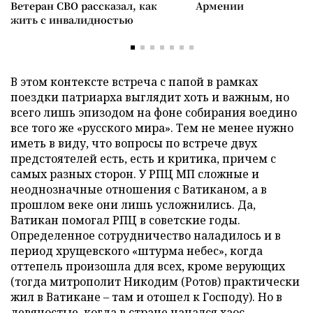
Ветеран СВО рассказал, как
Армении
жить с инвалидностью
В этом контексте встреча с папой в рамках
поездки патриарха выглядит хоть и важным, но
всего лишь эпизодом на фоне собирания воедино
все того же «русского мира». Тем не менее нужно
иметь в виду, что вопросы по встрече двух
предстоятелей есть, есть и критика, причем с
самых разных сторон. У РПЦ МП сложные и
неоднозначные отношения с Ватиканом, а в
прошлом веке они лишь усложнились. Да,
Ватикан помогал РПЦ в советские годы.
Определенное сотрудничество наладилось и в
период хрущевского «штурма небес», когда
оттепель произошла для всех, кроме верующих
(тогда митрополит Никодим (Ротов) практически
жил в Ватикане – там и отошел к Господу). Но в
девяностые, когда в стране начался хаос,