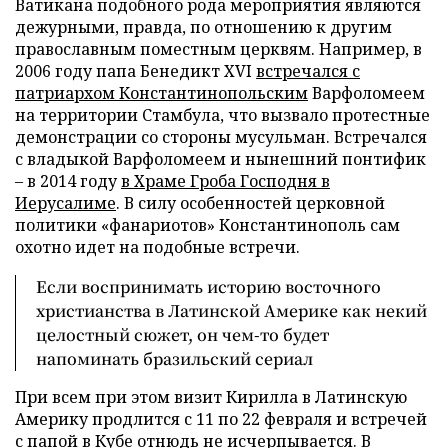
Ватикана подобного рода мероприятия являются
дежурными, правда, по отношению к другим
православным поместным церквям. Например, в
2006 году папа Бенедикт XVI
встречался с
патриархом Константинопольским
Варфоломеем
на территории Стамбула, что вызвало протестные
демонстрации со стороны мусульман. Встречался
с владыкой Варфоломеем и нынешний понтифик
– в 2014 году
в Храме Гроба Господня в
Иерусалиме
. В силу особенностей церковной
политики «фанариотов» Константинополь сам
охотно идет на подобные встречи.
Если воспринимать историю восточного
христианства в Латинской Америке как некий
целостный сюжет, он чем-то будет
напоминать бразильский сериал
При всем при этом визит Кирилла в Латинскую
Америку продлится с 11 по 22 февраля и встречей
с папой в Кубе отнюдь не исчерпывается. В