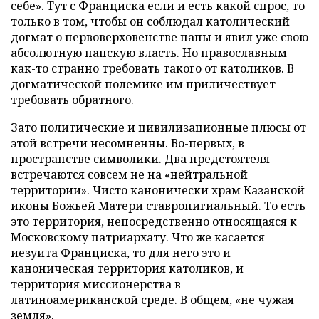
себе». Тут с Франциска если и есть какой спрос, то
только в том, чтобы он соблюдал католический
догмат о первоверховенстве папы и явил уже свою
абсолютную папскую власть. Но православным
как-то странно требовать такого от католиков. В
догматической полемике им приличествует
требовать обратного.
Зато политические и цивилизационные плюсы от
этой встречи несомненны. Во-первых, в
пространстве символики. Два предстоятеля
встречаются совсем не на «нейтральной
территории». Чисто канонически храм Казанской
иконы Божьей Матери ставропигиальный. То есть
это территория, непосредственно относящаяся к
Московскому патриархату. Что же касается
иезуита Франциска, то для него это и
каноническая территория католиков, и
территория миссионерства в
латиноамериканской среде. В общем, «не чужая
земля».