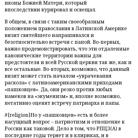
иконы Божией Матери, который
впоследствии курировал и освещал.
В общем, в связи с таким своеобразным
положением православия в Латинской Америке
визит святейшего напрашивался и
безотносительно встречи с папой. Во-первых,
важно продемонстрировать, что эти отдаленные
канонические территории важны для
предстоятеля и всей Русской церкви так же, как и
все остальные. Во-вторых, возможно, что данный
визит может стать началом «уврачевания
раскола» с латиноамериканскими приходами
«пашковцев». Да, они резко против любых
намеков на «экуменизм» и, вполне возможно,
негативно оценят встречу патриарха и папы.
#{religion}Но у «пашковцев» есть и более
насущный вопрос – патриотизм и отношение к
России как таковой. Дело в том, что РПЦЗ(А) в
последние годы теряет и в клириках, и в