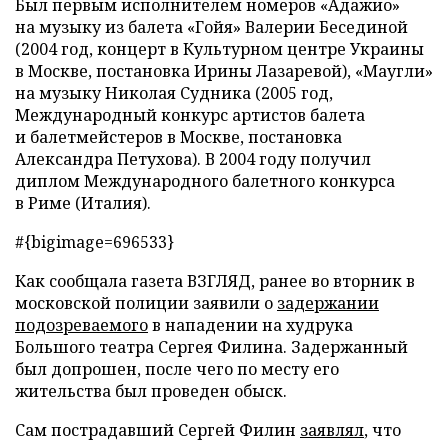
Был первым исполнителем номеров «Адажио»
на музыку из балета «Гойя» Валерии Бесединой
(2004 год, концерт в Культурном центре Украины
в Москве, постановка Ирины Лазаревой), «Маугли»
на музыку Николая Судника (2005 год,
Международный конкурс артистов балета
и балетмейстеров в Москве, постановка
Александра Петухова). В 2004 году получил
диплом Международного балетного конкурса
в Риме (Италия).
#{bigimage=696533}
Как сообщала газета ВЗГЛЯД, ранее во вторник в
московской полиции заявили о
задержании
подозреваемого
в нападении на худрука
Большого театра Сергея Филина. Задержанный
был допрошен, после чего по месту его
жительства был проведен обыск.
Сам пострадавший Сергей Филин
заявлял
, что