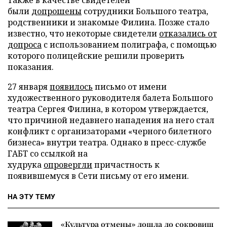
Также в качестве свидетелей
были
допрошены
сотрудники Большого театра,
родственники и знакомые Филина. Позже стало
известно, что некоторые свидетели
отказались от
допроса
с использованием полиграфа, с помощью
которого полицейские решили проверить
показания.
27 января
появилось
письмо от имени
художественного руководителя балета Большого
театра Сергея Филина, в котором утверждается,
что причиной недавнего нападения на него стал
конфликт с организаторами «черного билетного
бизнеса» внутри театра. Однако в пресс-службе
ГАБТ со ссылкой на
худрука
опровергли
причастность к
появившемуся в Сети письму от его имени.
НА ЭТУ ТЕМУ
«Культура отмены» дошла до сокровищ