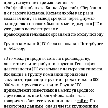
присутствует четыре заявления: от
«Райффайзенбанка», Банка «Уралсиб», Сбербанка
и от самого Кехмана. Кехман якобы как раз и
возлагал вину за вывод средств через фирмы-
однодневки на своих бывших менеджеров в JFC и
уже давно контактировал с
правоохранительными органами по этому поводу.
Группа компаний JFC была основана в Петербурге
в 1994 году.
«Это международная сеть по производству,
логистике и дистрибуции фруктов. География
деятельности JFC охватывает четыре континента.
Входящие в Группу компании производят,
закупают, транспортируют и продают около 600
000 тонн фруктов ежегодно. Группе JFC
принадлежит известный на международном
фруктовом рынке бренд «Bonanza!»
–
так
говорится о бизнесе компании на ее
сайте
. По
некоторым данным, она является крупнейшим