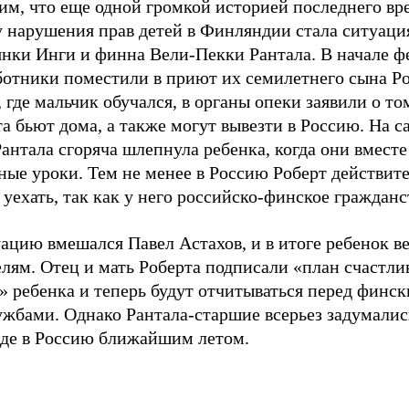
им, что еще одной громкой историей последнего вр
 нарушения прав детей в Финляндии стала ситуация
янки Инги и финна Вели-Пекки Рантала. В начале ф
ботники поместили в приют их семилетнего сына Ро
 где мальчик обучался, в органы опеки заявили о то
а бьют дома, а также могут вывезти в Россию. На с
антала сгоряча шлепнула ребенка, когда они вместе
ные уроки. Тем не менее в Россию Роберт действит
уехать, так как у него российско-финское гражданс
ацию вмешался Павел Астахов, и в итоге ребенок в
лям. Отец и мать Роберта подписали «план счастли
» ребенка и теперь будут отчитываться перед финс
ужбами. Однако Рантала-старшие всерьез задумалис
зде в Россию ближайшим летом.