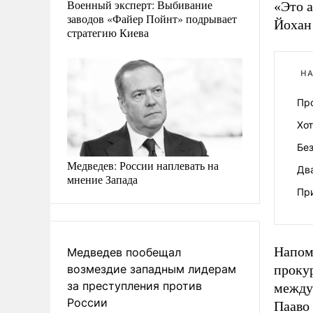
Военный эксперт: Выбивание
«Это а
заводов «Файер Пойнт» подрывает
Йохан
стратегию Киева
НА
Пр
Хо
Без
Медведев: России наплевать на
Дв
мнение Запада
Пр
Напом
Медведев пообещал
возмездие западным лидерам
проку
за преступления против
между
России
Пааво