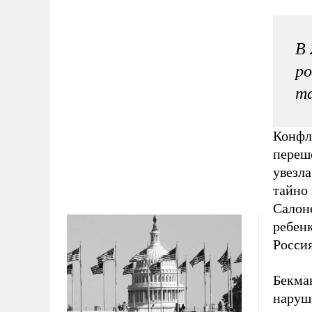
В 
ро
та
Конфли
переш
увезла
тайно 
Салон
ребен
Росси
Бекма
наруше