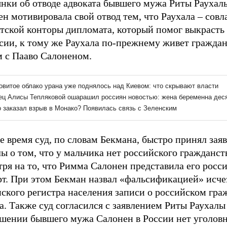
янки об отводе адвоката бывшего мужа Риты Раухал
н мотивировала свой отвод тем, что Раухала – совл
атской конторы дипломата, который помог выкрасть
ссии, к тому же Раухала по-прежнему живет гражда
м с Пааво Салоненом.
е время суд, по словам Бекмана, быстро принял зая
ы о том, что у мальчика нет российского гражданст
ря на то, что Римма Салонен представила его росс
рт. При этом Бекман назвал «фальсификацией» исче
ского регистра населения записи о российском гра
. Также суд согласился с заявлением Риты Раухалы 
ошении бывшего мужа Салонен в России нет уголовн