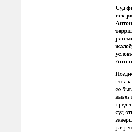
Суд ф
иск р
Антон
терри
рассм
жалоб
услов
Антон
Поздно
отказ
ее бы
вывез 
предс
суд от
завер
разреш