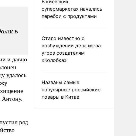
В киевских
супермаркетах начались
перебои с продуктами
далось
Стало известно о
возбуждении дела из-за
угроз создателям
ии и давно
«Колобка»
алонен
цу удалось
Названы самые
ожу
популярные российские
охищение
товары в Китае
 Антону.
допустил ряд
айство