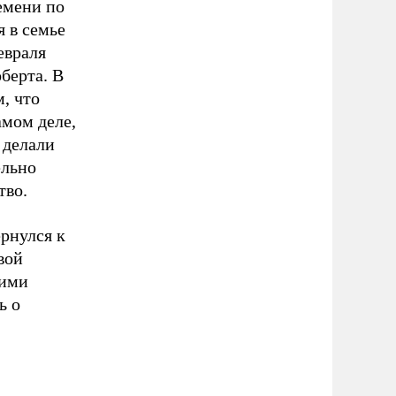
емени по
 в семье
евраля
берта. В
м, что
амом деле,
 делали
ельно
тво.
ернулся к
вой
кими
ь о