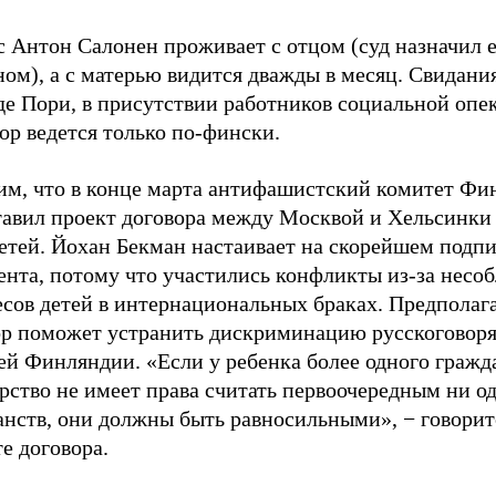
с Антон Салонен проживает с отцом (суд назначил 
ом), а с матерью видится дважды в месяц. Свидани
де Пори, в присутствии работников социальной опе
ор ведется только по-фински.
им, что в конце марта антифашистский комитет Фи
тавил проект договора между Москвой и Хельсинки
детей. Йохан Бекман настаивает на скорейшем подп
ента, потому что участились конфликты из-за несо
сов детей в интернациональных браках. Предполага
ор поможет устранить дискриминацию русскоговор
ей Финляндии. «Если у ребенка более одного гражд
рство не имеет права считать первоочередным ни о
анств, они должны быть равносильными», − говорит
е договора.