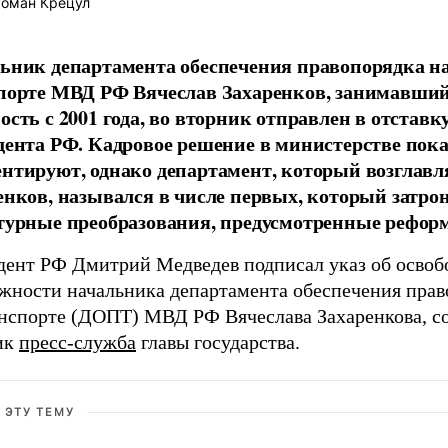
оман Крецул
ьник департамента обеспечения правопорядка н
порте МВД РФ Вячеслав Захаренков, занимавший
ость с 2001 года, во вторник отправлен в отставк
дента РФ. Кадровое решение в министерстве пока
нтируют, однако департамент, который возглавл
енков, назывался в числе первых, который затро
турные преобразования, предусмотренные рефор
дент РФ Дмитрий Медведев подписал указ об осво
лжности начальника департамента обеспечения прав
анспорте (ДОПТ) МВД РФ Вячеслава Захаренкова, с
ик
пресс-служба
главы государства.
 ЭТУ ТЕМУ