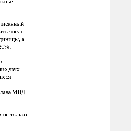
льных
дписанный
ить число
диницы, а
20%.
ю
ние двух
шиеся
–
лава МВД
 не только
м