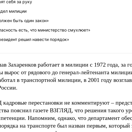
ят себя за руку
здел милиции
олжен быть один закон»
пасность есть, что министерство смухлюет»
резидент решил навести порядок»
ав Захаренков работает в милиции с 1972 года, за г
 вырос от рядового до генерал-лейтенанта милиции
аботал в транспортной милиции, в 2001 году возгл
оссии.
 кадровые перестановки не комментируют – предс
тва пояснил газете ВЗГЛЯД, что решения такого ур
мпетенции. Напомним, однако, что департамент обе
орядка на транспорте был назван первым, который 