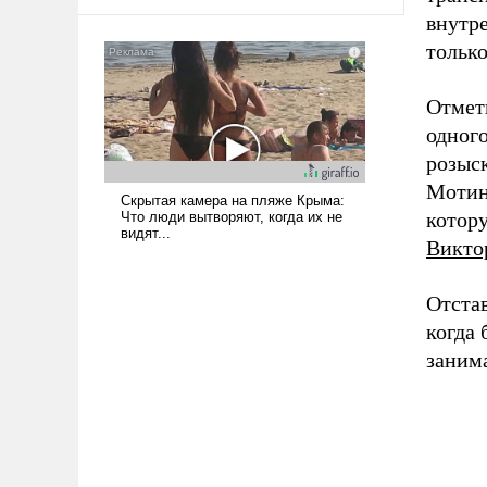
внутр
только
Отмет
одного
розыс
Мотин
котор
Викто
Отстав
когда
заним