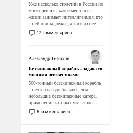
Уже несколько столетий в России не
могут решить, какое место в ее
жизни занимает интеллигенция, кто
к ней принадлежит, а кого из нее
исключили с правом
17 комментариев
восстановления и без оного. И чем
она отличается от просто
образованных людей. Иногда
казалось, что эти вопросы решены
Александр Тимохин
раз и навсегда, но – нет, не решены.
Безэкипажный корабль – задача со
многими неизвестными
500-тонный безэкипажный корабль
– нечто гораздо большее, чем
небольшие безэкипажные катера,
применение которых уже стало
обыденностью. Задача по созданию
5 комментариев
такого корабля очень сложна и
амбициозна. Однако и ее
реализация радикально поднимет