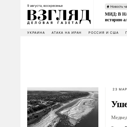
9 августа, воскресенье
Новость ч
МИД: В НА
историю а
УКРАИНА
АТАКА НА ИРАН
РОССИЯ И США
23 МАР
Уше
Медвед