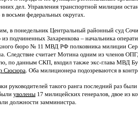
енних дел. Управления транспортной милиции оста
 в восьми федеральных округах.
им, в понедельник Центральный районный суд Соч
 из подчиненных Захаренкова – начальника операти
кного бюро № 11 МВД РФ полковника милиции Сер
а. Следствие считает Мотина одним из членов ОПГ,
ую, по данным СКП, входил также экс-глава МВД Б
р Сюсюра
. Оба милиционера подозреваются в контр
ки руководителей такого ранга последний раз были 
 были
уволены
17 милицейских генералов, двое из к
али должности замминистра.