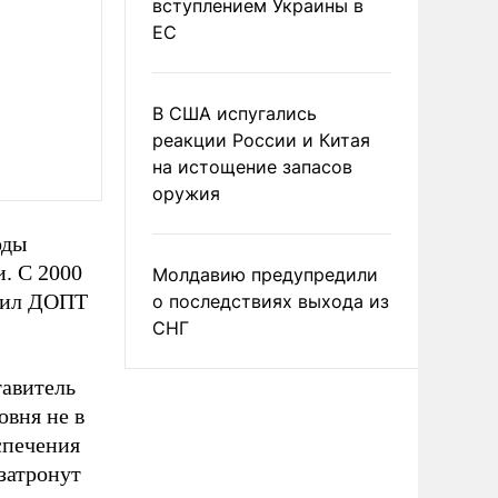
вступлением Украины в
ЕС
В США испугались
реакции России и Китая
на истощение запасов
оружия
оды
. С 2000
Молдавию предупредили
авил ДОПТ
о последствиях выхода из
СНГ
тавитель
овня не в
спечения
затронут