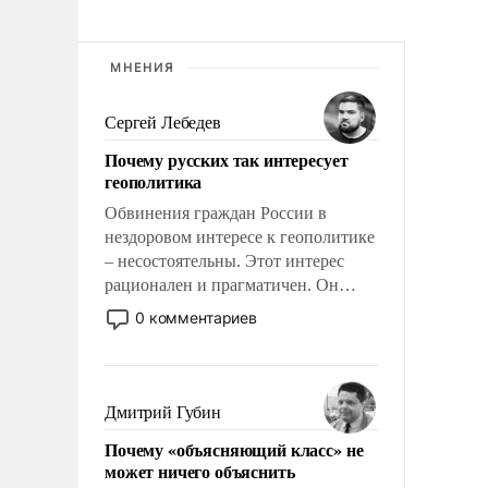
МНЕНИЯ
Сергей Лебедев
Почему русских так интересует
геополитика
Обвинения граждан России в
нездоровом интересе к геополитике
– несостоятельны. Этот интерес
рационален и прагматичен. Он
обусловлен тысячелетним опытом
0 комментариев
выживания в крайне непростых
условиях и фундаментальным
знанием, что мировая политика
имеет свойство заявляться на порог
Дмитрий Губин
нашего дома.
Почему «объясняющий класс» не
может ничего объяснить