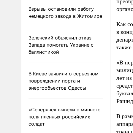
преоб
органо
Взрывы остановили работу
немецкого завода в Житомире
Как с
в конц
Зеленский объяснил отказ
депар
Запада помогать Украине с
также
баллистикой
«В пе
милиц
В Киеве заявили о серьезном
лет из
повреждении порта и
средс
энергообъектов Одессы
буквал
Рашид
«Северяне» вывели с минного
В рам
поля пленных российских
аппар
солдат
транс