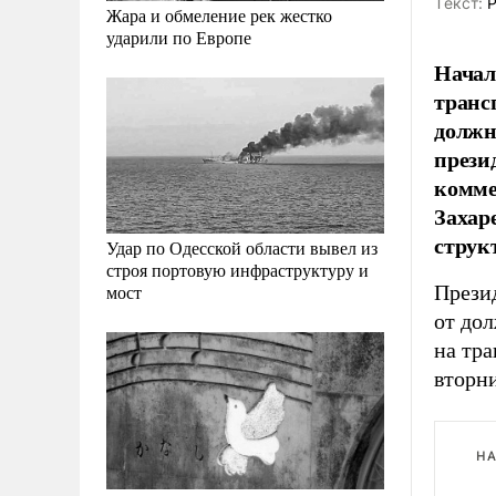
Tекст:
Р
Жара и обмеление рек жестко
ударили по Европе
Начал
транс
должн
прези
комме
Захар
струк
Удар по Одесской области вывел из
строя портовую инфраструктуру и
Прези
мост
от до
на тр
вторн
НА