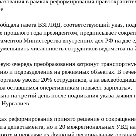
разования в рамках
реформирования
правоохраните
в.
ообщала газета ВЗГЛЯД, соответствующий указ, по
е прошлого года президентом, предписывает сократ
таментов Министерства внутренних дел РФ на две е
 уменьшить численность сотрудников ведомства на 
рвую очередь преобразования затронут транспортну
ию и подразделения на режимных объектах. В тече
 органов уволят 20% сотрудников, а на высвободив
тва оставшимся оперативникам повысят зарплаты», 
ьно на третий день после подписания указа
заявил
г
 Нургалиев.
ках реформирования принято решение о сокращении
ата департамента, но и 20 межрегиональных УВД на
порте и передаче их функций региональным органа