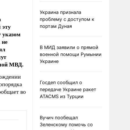
Украина признала
а
проблему с доступом к
 эту
портам Дуная
у указом
 не
В МИД заявили о прямой
ял
военной помощи Румынии
нут
Украине
мой МВД.
бождении
Госдеп сообщил о
опорядка
передаче Украине ракет
ообщает во
ATACMS из Турции
Вучич пообещал
Зеленскому помочь со