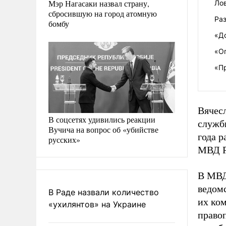
Мэр Нагасаки назвал страну,
Лов
сбросившую на город атомную
Ра
бомбу
«Д
«О
«П
Вячесл
В соцсетях удивились реакции
службы
Вучича на вопрос об «убийстве
года р
русских»
МВД Р
В МВД
ведомс
В Раде назвали количество
их ко
«ухилянтов» на Украине
правоп