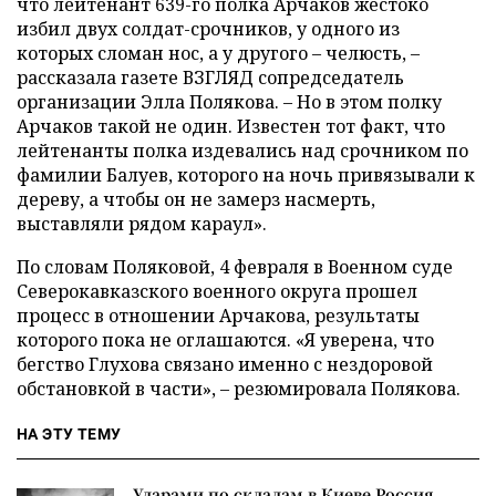
что лейтенант 639-го полка Арчаков жестоко
избил двух солдат-срочников, у одного из
которых сломан нос, а у другого – челюсть, –
рассказала газете ВЗГЛЯД сопредседатель
организации Элла Полякова. – Но в этом полку
Арчаков такой не один. Известен тот факт, что
лейтенанты полка издевались над срочником по
фамилии Балуев, которого на ночь привязывали к
дереву, а чтобы он не замерз насмерть,
выставляли рядом караул».
По словам Поляковой, 4 февраля в Военном суде
Северокавказского военного округа прошел
процесс в отношении Арчакова, результаты
которого пока не оглашаются. «Я уверена, что
бегство Глухова связано именно с нездоровой
обстановкой в части», – резюмировала Полякова.
НА ЭТУ ТЕМУ
Ударами по складам в Киеве Россия