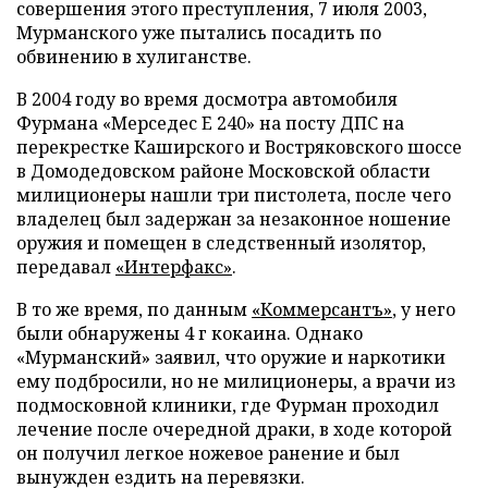
совершения этого преступления, 7 июля 2003,
Мурманского уже пытались посадить по
обвинению в хулиганстве.
В 2004 году во время досмотра автомобиля
Фурмана «Мерседес E 240» на посту ДПС на
перекрестке Каширского и Востряковского шоссе
в Домодедовском районе Московской области
милиционеры нашли три пистолета, после чего
владелец был задержан за незаконное ношение
оружия и помещен в следственный изолятор,
передавал
«Интерфакс»
.
В то же время, по данным
«Коммерсантъ»
, у него
были обнаружены 4 г кокаина. Однако
«Мурманский» заявил, что оружие и наркотики
ему подбросили, но не милиционеры, а врачи из
подмосковной клиники, где Фурман проходил
лечение после очередной драки, в ходе которой
он получил легкое ножевое ранение и был
вынужден ездить на перевязки.