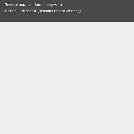
Пишите нам на
information@vz.ru
© 2005 — 2026 ООО Деловая газета «Взгляд»