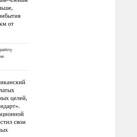
льше,
рибытия
км от
риканский
латых
ных целей,
ндарт».
ационной
устил свои
ных