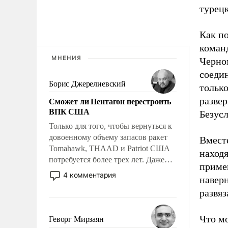
турецк
Как п
коман
МНЕНИЯ
Черно
соедин
Борис Джерелиевский
только
Сможет ли Пентагон перестроить
развер
ВПК США
Безусл
Только для того, чтобы вернуться к
довоенному объему запасов ракет
Вместе
Tomahawk, THAAD и Patriot США
находя
потребуется более трех лет. Даже
примен
небольшая война с Ираном
4 комментария
наверн
опустошила американские
развя
арсеналы. Сложившаяся ситуация
означает многолетний период
уязвимости США, например, перед
Что м
Геворг Мирзаян
Китаем.