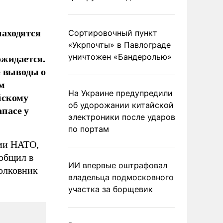
находятся
Сортировочный пункт
«Укрпочты» в Павлограде
ожидается.
уничтожен «Бандеролью»
е выводы о
м
На Украине предупредили
йскому
об удорожании китайской
апасе у
электроники после ударов
по портам
ями НАТО,
ообщил в
ИИ впервые оштрафовал
олковник
владельца подмосковного
участка за борщевик