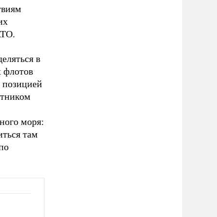
твиям
их
АТО.
еляться в
х флотов
 позицией
стником
ного моря:
иться там
по