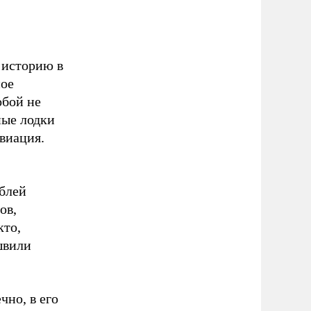
 историю в
ное
обой не
ные лодки
авиация.
аблей
ов,
кто,
швили
но, в его