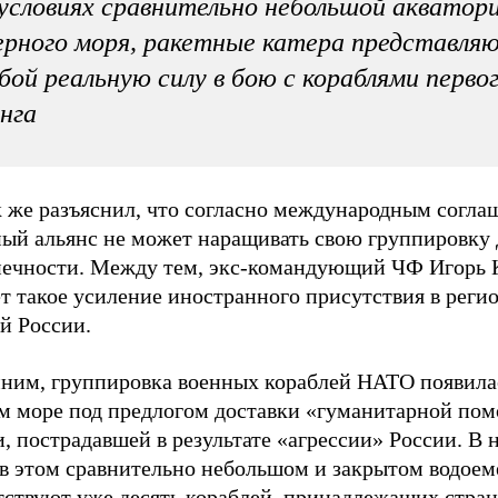
условиях сравнительно небольшой акватор
рного моря, ракетные катера представля
бой реальную силу в бою с кораблями перво
нга
к же разъяснил, что согласно международным согла
ный альянс не может наращивать свою группировку 
нечности. Между тем, экс-командующий ЧФ Игорь 
т такое усиление иностранного присутствия в реги
й России.
ним, группировка военных кораблей НАТО появила
м море под предлогом доставки «гуманитарной по
, пострадавшей в результате «агрессии» России. В 
 в этом сравнительно небольшом и закрытом водоем
тствуют уже десять кораблей, принадлежащих стра