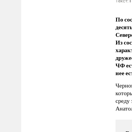
Tекст:
Г
По со
десят
Север
Из со
харак
друже
ЧФ ес
нее е
Черно
котор
среду
Анато