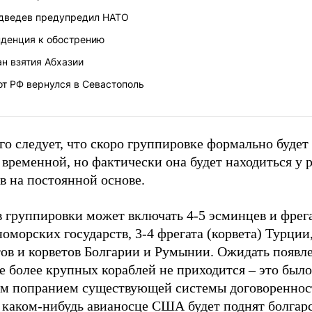
дведев предупредил НАТО
нденция к обострению
н взятия Абхазии
т РФ вернулся в Севастополь
го следует, что скоро группировке формально будет
 временной, но фактически она будет находиться у 
в на постоянной основе.
в группировки может включать 4-5 эсминцев и фрег
оморских государств, 3-4 фрегата (корвета) Турции,
ов и корветов Болгарии и Румынии. Ожидать появле
е более крупных кораблей не приходится – это был
м попранием существующей системы договоренност
а каком-нибудь авианосце США будет поднят болгар