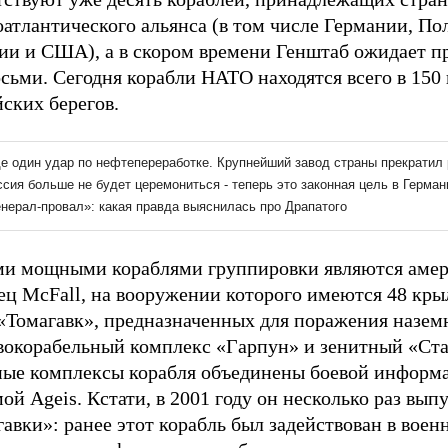
атлантического альянса (в том числе Германии, По
ии и США), а в скором времени Генштаб ожидает п
сьми. Сегодня корабли НАТО находятся всего в 150 
ских берегов.
и мощными кораблями группировки являются аме
ец McFall, на вооружении которого имеются 48 кры
 «Томагавк», предназначенных для поражения назем
вокорабельный комплекс «Гарпун» и зенитный «Ста
ные комплексы корабля объединены боевой информ
ой Ageis. Кстати, в 2001 году он несколько раз вып
авки»: ранее этот корабль был задействован в воен