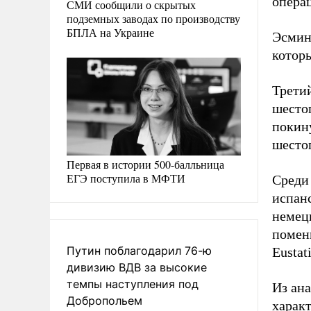
опера
СМИ сообщили о скрытых
подземных заводах по производству
БПЛА на Украине
Эсмин
которы
Трети
шесто
покин
шесто
Первая в истории 500-балльница
ЕГЭ поступила в МФТИ
Среди 
испанс
немец
помен
Путин поблагодарил 76-ю
Eustat
дивизию ВДВ за высокие
темпы наступления под
Из ан
Добропольем
характ