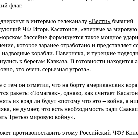
ий флаг.
одчеркнул в интервью телеканалу
«Вести»
бывший
дующий ЧФ Игорь Касатонов, «впервые за мировую
морском бассейне формируется такое мощное удар
ение, которое заранее отработано и представляет с
 надводные корабли. Наверняка, и турецкие подвод
нулись к берегам Кавказа. В готовности находится 
овно, это очень серьезная угроза».
 с тем он отметил, что на борту американских кор
тся ракеты «Томагавк», однако, как считает Касатон
ять их вряд ли будут «потому что это – война, а ни
яка, не думает, что есть необходимость ради Саака
зать Третью мировую войну».
ожет противопоставить этому Российский ЧФ? Конеч