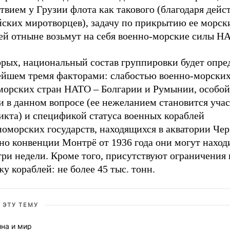
твием у Грузии флота как такового (благодаря дейс
йских миротворцев), задачу по прикрытию ее морск
ей отныне возьмут на себя военно-морские силы Н
рых, национальный состав группировки будет опред
ейшем тремя факторами: слабостью военно-морски
морских стран НАТО – Болгарии и Румынии, особой
и в данном вопросе (ее нежеланием становится уча
икта) и спецификой статуса военных кораблей
оморских государств, находящихся в акватории Чер
но конвенции Монтрё от 1936 года они могут наход
три недели. Кроме того, присутствуют ограничения 
у кораблей: не более 45 тыс. тонн.
 ЭТУ ТЕМУ
йна и мир