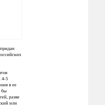
 придан
российских
атов
 4-5
ния в ее
о бы
ей, разве
ский или