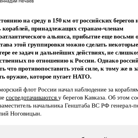
еннадий Нечаев
стоянию на среду в 150 км от российских берегов 
ь кораблей, принадлежащих странам-членам
оатлантического альянса, прибытие еще восьми 
става этой группировки можно сделать некоторы
тере ее задач и дальнейших действиях, не слишко
ственных по отношению к России. Однако росси
ть что противопоставить этой силе, к тому же в з
сть оружие, которое пугает НАТО.
морский флот России начал наблюдение за корабл
ые
сосредотачиваются
у берегов Кавказа. Об этом с
 заместитель начальника Генштаба ВС РФ генерал-п
лий Ноговицын.