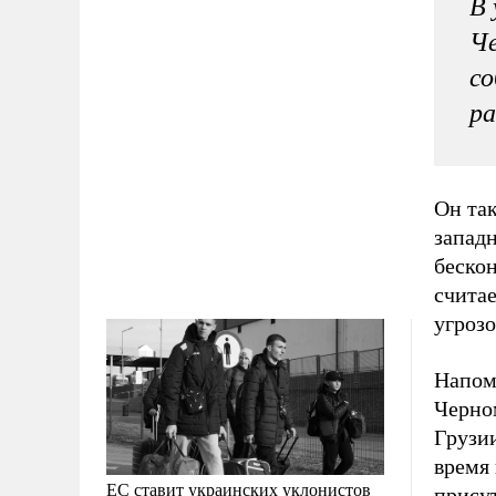
В 
Че
со
ра
Он та
запад
беско
считае
угрозо
Напом
Черно
Грузии
время
ЕС ставит украинских уклонистов
прису