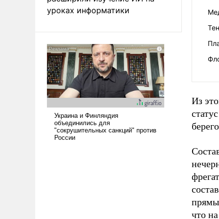
уроках информатики
Ме
Те
Пла
Фло
Из это
статус
берего
Соста
нечерн
фрегат
состав
прямы
что н