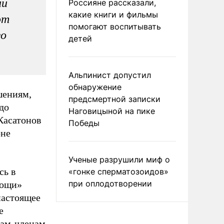
ии
Россияне рассказали,
какие книги и фильмы
ют
помогают воспитывать
го
детей
Альпинист допустил
обнаружение
шениям,
предсмертной записки
до
Наговицыной на пике
Касатонов
Победы
оне
Ученые разрушили миф о
сь в
«гонке сперматозоидов»
при оплодотворении
мощи»
настоящее
е
нам-членам