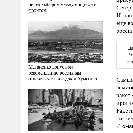
перед выбором между нищетой и
Северо
фронтом
Испан
еще во
россий
Матвиенко допустила
рекомендацию россиянам
отказаться от поездок в Армению
Самым
эсмин
ракет
проти
Ракет
систем
«Томаг