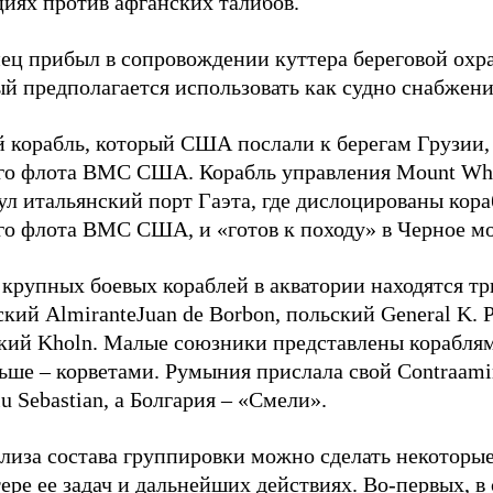
циях против афганских талибов.
ец прибыл в сопровождении куттера береговой охра
й предполагается использовать как судно снабжени
й корабль, который США послали к берегам Грузии,
го флота ВМС США. Корабль управления Mount Wh
ул итальянский порт Гаэта, где дислоцированы кор
го флота ВМС США, и «готов к походу» в Черное мо
крупных боевых кораблей в акватории находятся три
кий AlmiranteJuan de Borbon, польский General K. P
кий Kholn. Малые союзники представлены корабля
ьше – корветами. Румыния прислала свой Contraami
iu Sebastian, а Болгария – «Смели».
ализа состава группировки можно сделать некоторы
ере ее задач и дальнейших действиях. Во-первых, в 