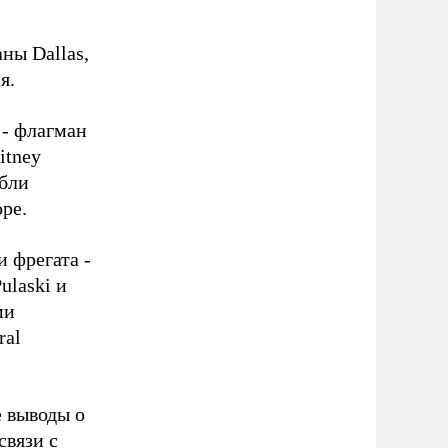
ны Dallas,
я.
 - флагман
itney
абли
ре.
 фрегата -
ulaski и
ми
ral
е выводы о
связи с