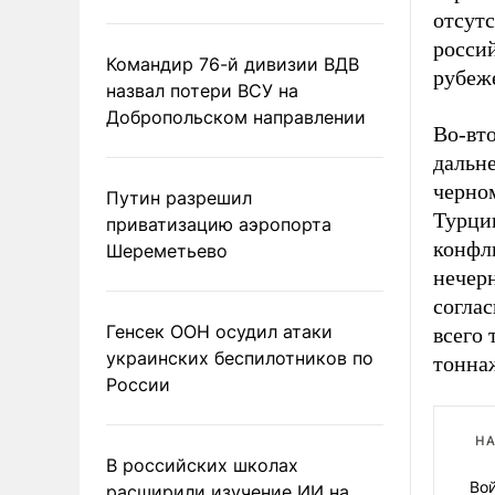
отсутс
росси
Командир 76-й дивизии ВДВ
рубеж
назвал потери ВСУ на
Добропольском направлении
Во-вто
дальн
черно
Путин разрешил
Турци
приватизацию аэропорта
конфл
Шереметьево
нечерн
соглас
Генсек ООН осудил атаки
всего 
украинских беспилотников по
тоннаж
России
НА
В российских школах
Во
расширили изучение ИИ на