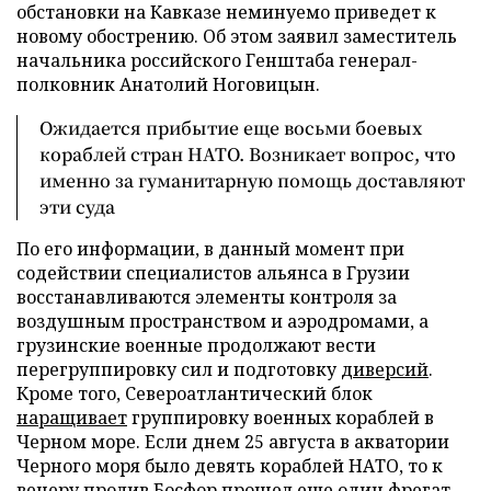
обстановки на Кавказе неминуемо приведет к
новому обострению. Об этом заявил заместитель
начальника российского Генштаба генерал-
полковник Анатолий Ноговицын.
Ожидается прибытие еще восьми боевых
кораблей стран НАТО. Возникает вопрос, что
именно за гуманитарную помощь доставляют
эти суда
По его информации, в данный момент при
содействии специалистов альянса в Грузии
восстанавливаются элементы контроля за
воздушным пространством и аэродромами, а
грузинские военные продолжают вести
перегруппировку сил и подготовку
диверсий
.
Кроме того, Североатлантический блок
наращивает
группировку военных кораблей в
Черном море. Если днем 25 августа в акватории
Черного моря было девять кораблей НАТО, то к
вечеру пролив Босфор прошел еще один фрегат