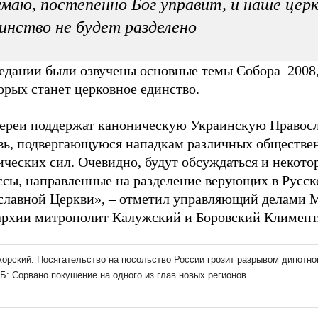
маю, постепенно Бог управит, и наше цер
инство не будет разделено
седании были озвучены основные темы Собора–2008,
орых станет церковное единство.
ереи поддержат каноническую Украинскую Правос
вь, подвергающуюся нападкам различных обществе
ческих сил. Очевидно, будут обсуждаться и некото
ссы, направленные на разделение верующих в Русск
славной Церкви», – отметил управляющий делами 
архии митрополит Калужский и Боровский Климент