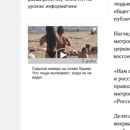
людьм
уроках информатики
общес
публи
Нагля
митро
церкви
воссо
«Нам п
и рос
правос
митро
«Росси
Делег
вперв