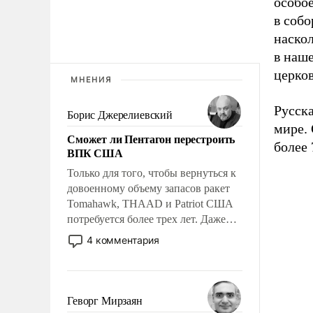
особое
в собо
наско
в наш
церков
МНЕНИЯ
Русск
Борис Джерелиевский
мире. 
Сможет ли Пентагон перестроить
более 
ВПК США
Только для того, чтобы вернуться к
довоенному объему запасов ракет
Tomahawk, THAAD и Patriot США
потребуется более трех лет. Даже
небольшая война с Ираном
4 комментария
опустошила американские
арсеналы. Сложившаяся ситуация
означает многолетний период
уязвимости США, например, перед
Геворг Мирзаян
Китаем.