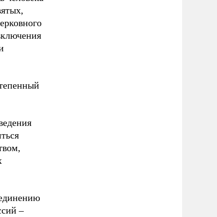
вятых,
церковного
включения
и
степенный
оведения
иться
твом,
х
ъединению
ссий –