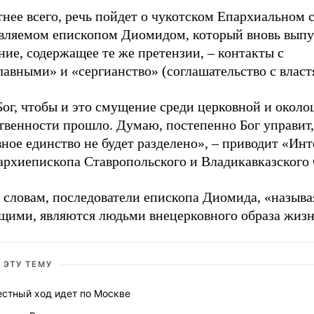
нее всего, речь пойдет о чукотском Епархиальном 
авляемом епископом Диомидом, который вновь вып
ние, содержащее те же претензии, – контакты с
авными» и «сергианство» (соглашательство с власт
ог, чтобы и это смущение среди церковной и около
твенности прошло. Думаю, постепенно Бог управит,
ное единство не будет разделено», – приводит «Ин
 архиепископа Ставропольского и Владикавказского
 словам, последователи епископа Диомида, «называ
щими, являются людьми внецерковного образа жизн
 ЭТУ ТЕМУ
естный ход идет по Москве