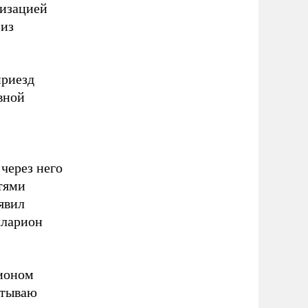
ризацией
 из
приезд
вной
через него
тями
явил
лларион
рионом
ытываю