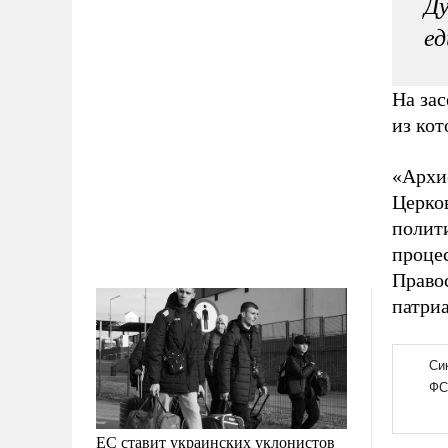
Ду
ед
На за
из кот
«Архи
Церко
полити
проце
Право
патри
ЕС ставит украинских уклонистов