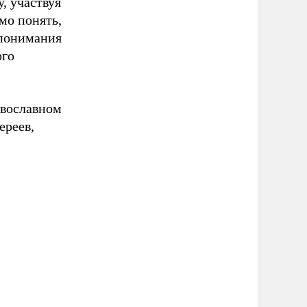
, участвуя
мо понять,
 понимания
ого
авославном
ереев,