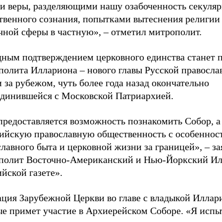
и веры, разделяющими нашу озабоченность секуля
твенного сознания, попытками вытеснения религии
чной сферы в частную», – отметил митрополит.
дным подтверждением церковного единства станет 
полита Иллариона – нового главы Русской правосла
 за рубежом, чуть более года назад окончательно
единившейся с Московской Патриархией.
редоставляется возможность познакомить Собор, а 
сийскую православную общественность с особеннос
лавного быта и церковной жизни за границей», – за
полит Восточно-Американский и Нью-Йоркский И
йской газете».
ация Зарубежной Церкви во главе с владыкой Илла
ые примет участие в Архиерейском Соборе. «Я исп