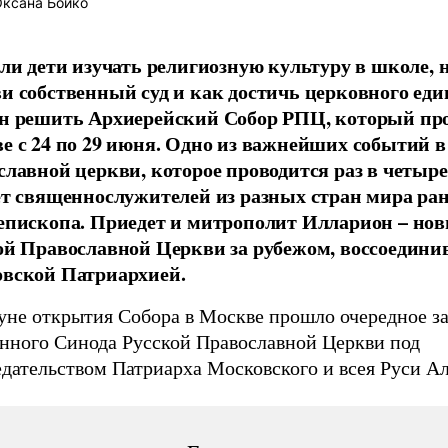
ксана Бойко
 ли дети изучать религиозную культуру в школе, 
и собственный суд и как достичь церковного еди
н решить Архиерейский Собор РПЦ, который про
е с 24 по 29 июня. Одно из важнейших событий 
славной церкви, которое проводится раз в четыре 
ет священнослужителей из разных стран мира ра
епископа. Приедет и митрополит Илларион – нов
ой Православной Церкви за рубежом, воссоедини
вской Патриархией.
уне открытия Собора в Москве прошло очередное з
нного Синода Русской Православной Церкви под
дательством Патриарха Московского и всея Руси Ал