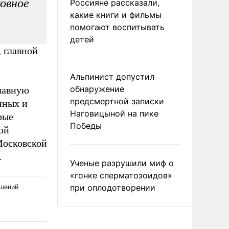
ковное
Россияне рассказали,
какие книги и фильмы
помогают воспитывать
детей
 главной
Альпинист допустил
обнаружение
лавную
предсмертной записки
нных и
Наговицыной на пике
рые
Победы
ой
Московской
.
Ученые разрушили миф о
«гонке сперматозоидов»
при оплодотворении