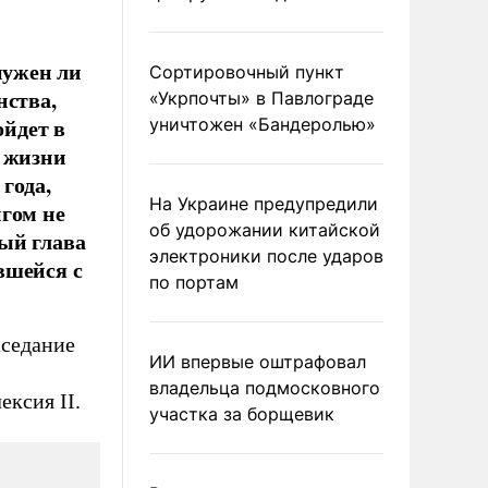
нужен ли
Сортировочный пункт
нства,
«Укрпочты» в Павлограде
йдет в
уничтожен «Бандеролью»
в жизни
года,
На Украине предупредили
нгом не
об удорожании китайской
ый глава
электроники после ударов
вшейся с
по портам
аседание
ИИ впервые оштрафовал
владельца подмосковного
ексия II.
участка за борщевик