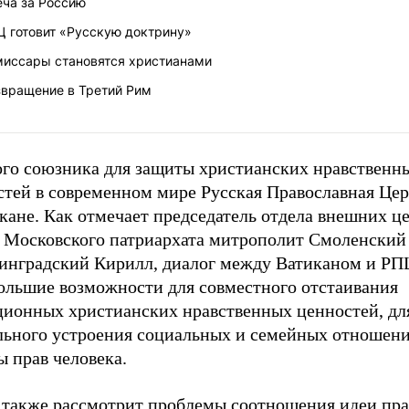
еча за Россию
Ц готовит «Русскую доктрину»
миссары становятся христианами
звращение в Третий Рим
ого союзника для защиты христианских нравственн
стей в современном мире Русская Православная Цер
кане. Как отмечает председатель отдела внешних ц
й Московского патриархата митрополит Смоленский
инградский Кирилл, диалог между Ватиканом и РПЦ
большие возможности для совместного отстаивания
ционных христианских нравственных ценностей, дл
льного устроения социальных и семейных отношени
 прав человека.
 также рассмотрит проблемы соотношения идеи пра