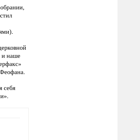
собрании,
устил
ями).
церковной
 и наше
терфакс»
 Феофана.
я себя
и».