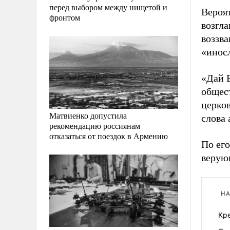
перед выбором между нищетой и
Вероят
фронтом
возгл
воззва
«иносл
«Дай Б
общес
церков
Матвиенко допустила
слова
рекомендацию россиянам
отказаться от поездок в Армению
По его
верую
НА
Кр