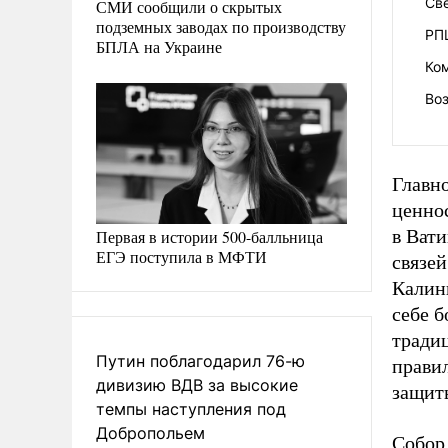
Св
СМИ сообщили о скрытых
подземных заводах по производству
РП
БПЛА на Украине
Ко
Во
Главн
ценно
в Вати
Первая в истории 500-балльница
ЕГЭ поступила в МФТИ
связе
Калин
себе 
тради
Путин поблагодарил 76-ю
прави
дивизию ВДВ за высокие
защиты
темпы наступления под
Добропольем
Собор