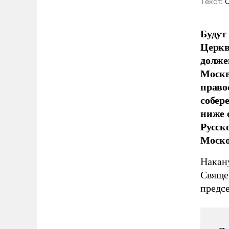
Tекст:
О
Будут
Церкв
долже
Москв
право
собер
ниже 
Русск
Моско
Накан
Свяще
предсе