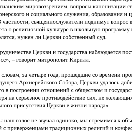
стианским мировоззрением, вопросы канонизации с
онерского и социального служения, образования и 
 В частности, священнослужители поднимут вопрос 
ета о религиозной культуре в школьную программу 
лятся, нужен ли Церкви собственный суд.
трудничестве Церкви и государства наблюдается по
сс», – говорит митрополит Кирилл.
 словам, за четыре года, прошедшие со времени пр
дущего Архиерейского Собора, Церкви удалось доб
го в построении отношений с обществом и государс
тря на серьезное противодействие сил, не желающи
ного присутствия Церкви в жизни народа».
ы наш голос не звучал одиноко, мы стремимся к об
й с приверженцами традиционных религий и конфе