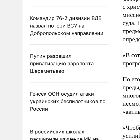
с хри
мисси
Командир 76-й дивизии ВДВ
суда.
назвал потери ВСУ на
предм
Добропольском направлении
опреде
«В со
Путин разрешил
прогре
приватизацию аэропорта
Шереметьево
По его
преды
Генсек ООН осудил атаки
много
украинских беспилотников по
несмо
России
«актив
«Чтоб
В российских школах
усили
расширили изучение ИИ на