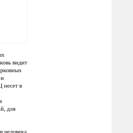
ых
ковь видит
ерковных
 и
 несет в
я
й, для
в человека