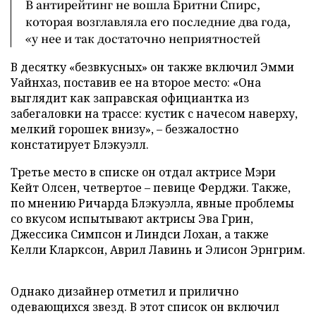
В антирейтинг не вошла Бритни Спирс,
которая возглавляла его последние два года,
«у нее и так достаточно неприятностей
В десятку «безвкусных» он также включил Эмми
Уайнхаз, поставив ее на второе место: «Она
выглядит как заправская официантка из
забегаловки на трассе: кустик с начесом наверху,
мелкий горошек внизу», – безжалостно
констатирует Блэкуэлл.
Третье место в списке он отдал актрисе Мэри
Кейт Олсен, четвертое – певице Ферджи. Также,
по мнению Ричарда Блэкуэлла, явные проблемы
со вкусом испытывают актрисы Эва Грин,
Джессика Симпсон и Линдси Лохан, а также
Келли Кларксон, Аврил Лавинь и Элисон Эрнгрим.
Однако дизайнер отметил и прилично
одевающихся звезд. В этот список он включил