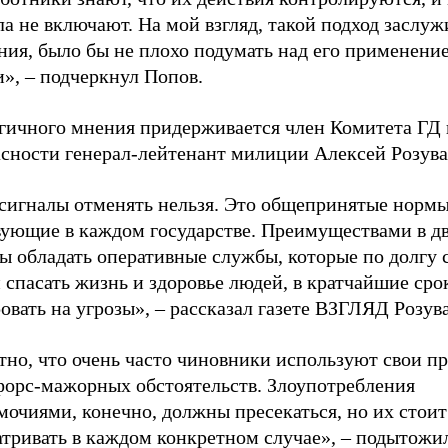
ла не включают. На мой взгляд, такой подход заслуж
ния, было бы не плохо подумать над его применени
», – подчеркнул Попов.
гичного мнения придерживается член Комитета ГД 
асности генерал-лейтенант милиции Алексей Розува
сигналы отменять нельзя. Это общепринятые нормы
вующие в каждом государстве. Преимуществами в 
ы обладать оперативные службы, которые по долгу
 спасать жизнь и здоровье людей, в кратчайшие сро
овать на угрозы», – рассказал газете ВЗГЛЯД Розув
тно, что очень часто чиновники используют свои п
 форс-мажорных обстоятельств. Злоупотребления
очиями, конечно, должны пресекаться, но их стоит
тривать в каждом конкретном случае», – подытожил