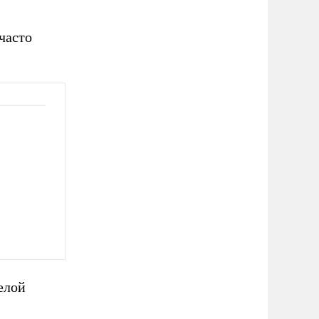
часто
елой