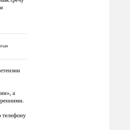
им
ретензии
ии», а
тренними.
о телефону