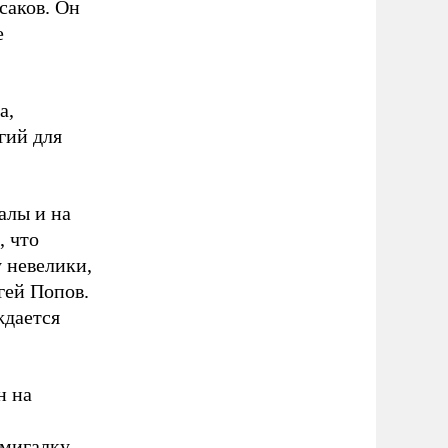
саков. Он
е
а,
гий для
алы и на
, что
у невелики,
гей Попов.
ждается
н на
 мигалку