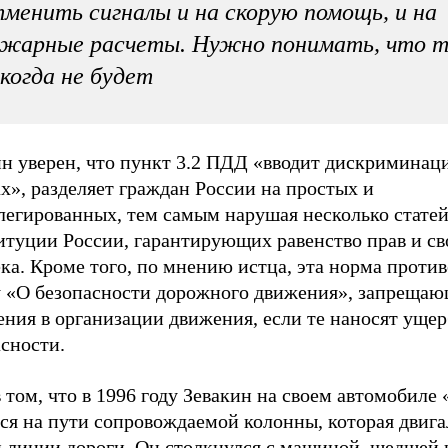
менить сигналы и на скорую помощь, и на
жарные расчеты. Нужно понимать, что т
когда не будет
ин уверен, что пункт 3.2 ПДД «вводит дискриминац
х», разделяет граждан России на простых и
легированных, тем самым нарушая несколько стате
итуции России, гарантирующих равенство прав и св
ка. Кроме того, по мнению истца, эта норма проти
у «О безопасности дорожного движения», запреща
ния в организации движения, если те наносят ущер
сности.
 том, что в 1996 году Зевакин на своем автомобиле
ся на пути сопровождаемой колонны, которая двига
й линии дороги. Он столкнулся с машиной, шедшей 