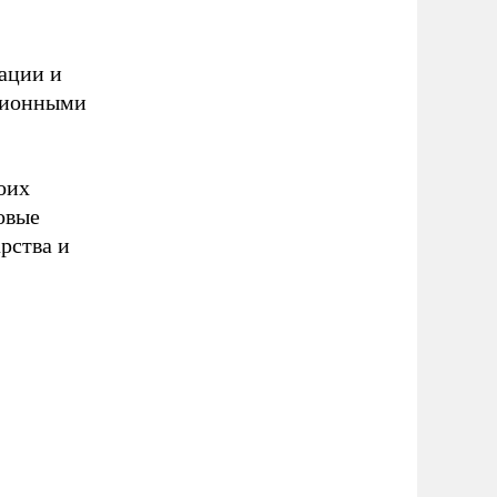
ации и
ционными
оих
овые
рства и