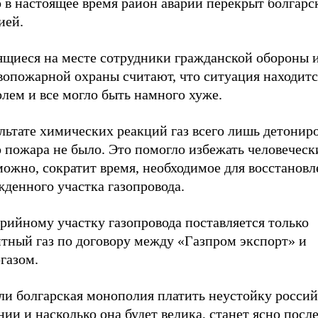
 в настоящее время район аварии перекрыт болгарс
ией.
ящиеся на месте сотрудники гражданской обороны 
вопожарной охраны считают, что ситуация находитс
лем и все могло быть намного хуже.
льтате химических реакций газ всего лишь детониро
 пожара не было. Это помогло избежать человеческ
можно, сократит время, необходимое для восстанов
денного участка газопровода.
рийному участку газопровода поставляется только
итный газ по договору между «Газпром экспорт» и
газом.
 ли болгарская монополия платить неустойку росси
ии и насколько она будет велика, станет ясно посл