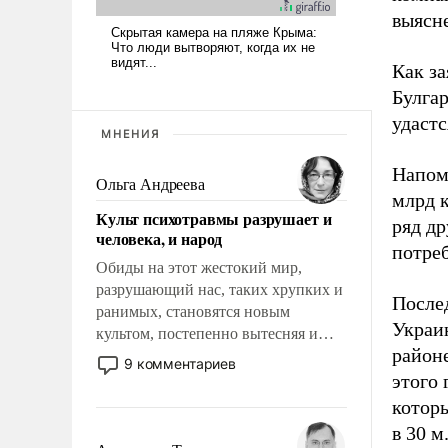
выясн
Как з
Булгар
удастс
МНЕНИЯ
Напомн
Ольга Андреева
млрд к
Культ психотравмы разрушает и
ряд д
человека, и народ
потре
Обиды на этот жестокий мир,
разрушающий нас, таких хрупких и
Послед
ранимых, становятся новым
Украин
культом, постепенно вытесняя и
районе
отменяя традиционное требование к
9 комментариев
человеку – быть мужественным и
этого 
твердым под ударами судьбы, брать
котор
на себя ответственность, помогать
в 30 м
слабым, идти вперед и