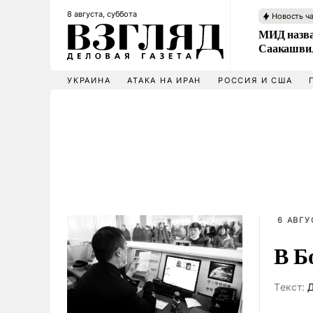
8 августа, суббота
Новость ч
МИД назва
Саакашвил
УКРАИНА
АТАКА НА ИРАН
РОССИЯ И США
6 АВГУ
В Б
Tекст:
Д