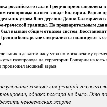
вка российского газа в Грецию приостановлена в 
ом газопровода на юго-западе Болгарии. Взрыв 
едельник утром близ деревни Долно Балгарчево в 
ро-греческой границы. По предварительным дан
 был вызван общим отказом систем. Восстановит
в Грецию болгарские специалисты планируют к с
и.
дельник в девятом часу утра по московскому време
жутке газопровода на территории Болгарии на юго-
ы произошел мощный взрыв.
результате химических реакций газ всего л
тонировал, однако пожара не было. Это п
бежать человеческих жертв