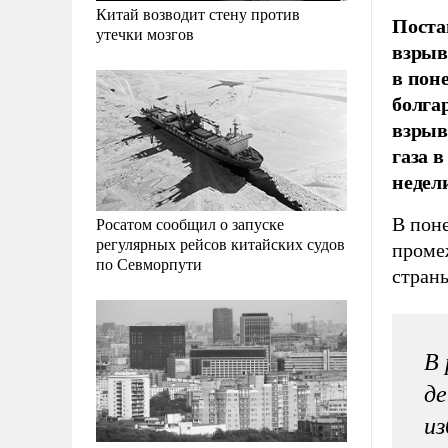
Китай возводит стену против
Поста
утечки мозгов
взрыв
в пон
болга
взрыв
газа 
недел
В поне
Росатом сообщил о запуске
регулярных рейсов китайских судов
проме
по Севморпути
стран
В 
де
из