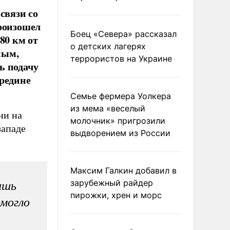
связи со
произошел
Боец «Севера» рассказал
80 км от
о детских лагерях
ным,
террористов на Украине
ь подачу
ередине
Семье фермера Уолкера
из мема «веселый
ни на
молочник» пригрозили
западе
выдворением из России
Максим Галкин добавил в
зарубежный райдер
ишь
пирожки, хрен и морс
омогло