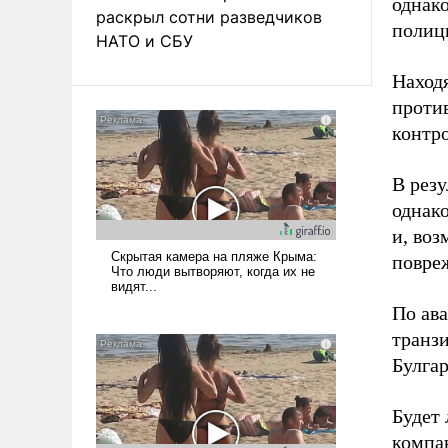
однако
раскрыл сотни разведчиков
полиц
НАТО и СБУ
Наход
проти
контро
В резу
однако
и, воз
повреж
По ава
транз
Булгар
Будет
компан