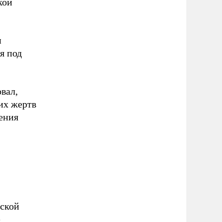
кой
и
я под
вал,
их жертв
ления
йской
е