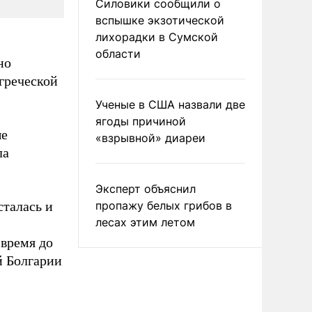
Силовики сообщили о
вспышке экзотической
лихорадки в Сумской
области
но
греческой
Ученые в США назвали две
ягоды причиной
ые
«взрывной» диареи
ла
Эксперт объяснил
сталась и
пропажу белых грибов в
лесах этим летом
 время до
ой Болгарии