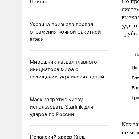
По пр
Пойнт»
систе
выехал
Украина признала провал
удастс
отражения ночной ракетной
трубы
атаки
НА
Мирошник назвал главного
На
инициатора мифа о
похищении украинских детей
Вз
Взр
Гр
Маск запретил Киеву
использовать Starlink для
ударов по России
Как за
не мо
Испанский хакер Хиль