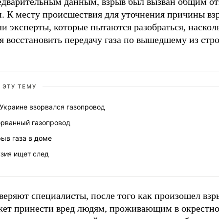
едварительным данным, взрыв был вызван общим о
м. К месту происшествия для уточнения причины вз
и эксперты, которые пытаются разобраться, наскол
я восстановить передачу газа по вышедшему из стро
.
 ЭТУ ТЕМУ
 Украине взорвался газопровод
орванный газопровод
ыв газа в доме
узия ищет след
веряют специалисты, после того как произошел взры
жет принести вред людям, проживающим в окрестно