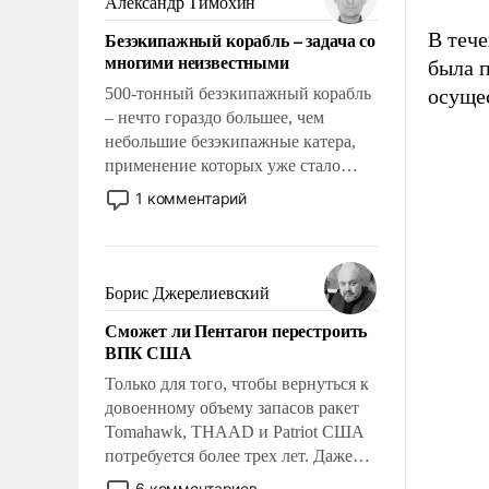
Александр Тимохин
адаптироваться.
Безэкипажный корабль – задача со
В тече
многими неизвестными
была п
500-тонный безэкипажный корабль
осуще
– нечто гораздо большее, чем
небольшие безэкипажные катера,
применение которых уже стало
обыденностью. Задача по созданию
1 комментарий
такого корабля очень сложна и
амбициозна. Однако и ее
реализация радикально поднимет
наши боевые возможности.
Борис Джерелиевский
Сможет ли Пентагон перестроить
ВПК США
Только для того, чтобы вернуться к
довоенному объему запасов ракет
Tomahawk, THAAD и Patriot США
потребуется более трех лет. Даже
небольшая война с Ираном
6 комментариев