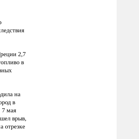
р
следствия
реции 2,7
топливо в
овных
одила на
ород в
 7 мая
ошел врыв,
а отрезке