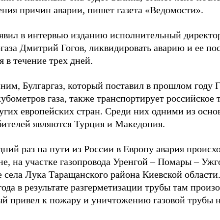
ения причин аварии, пишет газета «Ведомости».
аявил в интервью изданию исполнительный директо
газа Дмитрий Гогов, ликвидировать аварию и ее по
я в течение трех дней.
им, Булгаргаз, который поставил в прошлом году Г
убометров газа, также транспортирует российское 
ругих европейских стран. Среди них одними из осн
бителей являются Турция и Македония.
ний раз на пути из России в Европу авария происх
е, на участке газопровода Уренгой – Помары – Ужг
 села Лука Таращанского района Киевской области.
года в результате разгерметизации трубы там произ
ый привел к пожару и уничтожению газовой трубы н
.