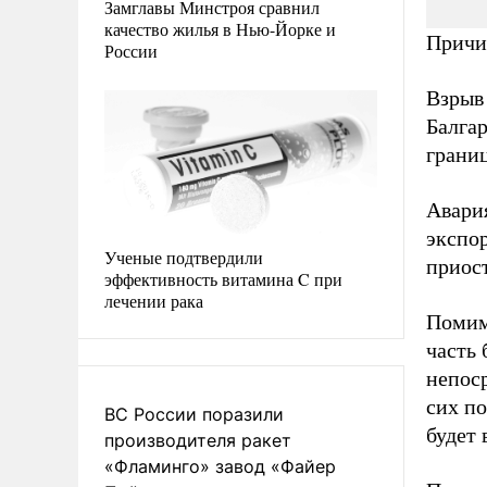
Замглавы Минстроя сравнил
качество жилья в Нью-Йорке и
Причин
России
Взрыв
Балгар
грани
Авария
экспо
Ученые подтвердили
приос
эффективность витамина C при
лечении рака
Помимо
часть
непоср
сих по
ВС России поразили
будет 
производителя ракет
«Фламинго» завод «Файер