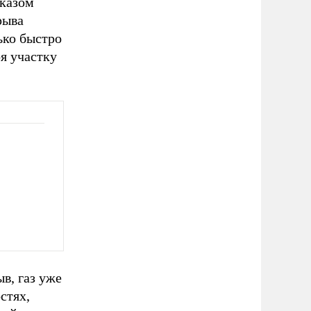
тказом
рыва
ько быстро
я участку
в, газ уже
стях,