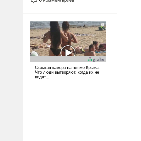
опустошила американские
арсеналы. Сложившаяся ситуация
означает многолетний период
уязвимости США, например, перед
Китаем.