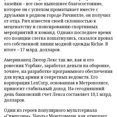
лазейки – все свое нынешнее благосостояние,
которое он с успехом проматывает вместе с
друзьями в родном городе Ричвилле, он получил
от отца. Рич известен своей склонностью к
меценатству и спонсированию спортивных
мероприятий и команд. Однако последнее время
его позиции слегка пошатнулись, сказался провал
его собственной линии модной одежды Richie. В
итоге – 17 млрд. долларов.
Американец Лютор Лекс так же, как и его
ровесник Уорбакс, заработал деньги на оборонке,
точнее, на разработке программного обеспечения
для нужд армии и секретных ведомств. Его
корпорация LexCorp, основанная в Метрополисе,
приносит стабильный доход. На сегодняшний
день банковский счет Лекса составляет 10,1 млрд.
долларов.
Один из героев популярного мультсериала
«Симпсоны», Чарльз Монтгомери, как отмечает