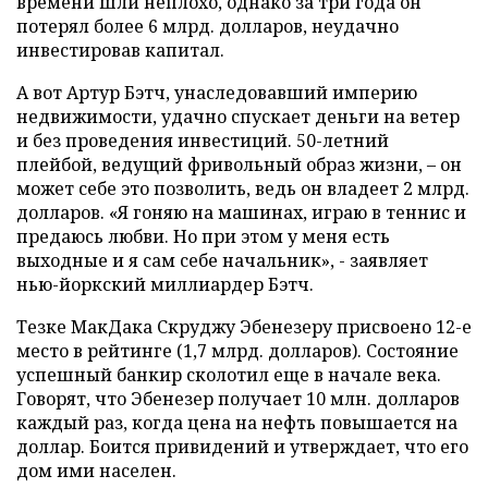
времени шли неплохо, однако за три года он
потерял более 6 млрд. долларов, неудачно
инвестировав капитал.
А вот Артур Бэтч, унаследовавший империю
недвижимости, удачно спускает деньги на ветер
и без проведения инвестиций. 50-летний
плейбой, ведущий фривольный образ жизни, – он
может себе это позволить, ведь он владеет 2 млрд.
долларов. «Я гоняю на машинах, играю в теннис и
предаюсь любви. Но при этом у меня есть
выходные и я сам себе начальник», - заявляет
нью-йоркский миллиардер Бэтч.
Тезке МакДака Скруджу Эбенезеру присвоено 12-е
место в рейтинге (1,7 млрд. долларов). Состояние
успешный банкир сколотил еще в начале века.
Говорят, что Эбенезер получает 10 млн. долларов
каждый раз, когда цена на нефть повышается на
доллар. Боится привидений и утверждает, что его
дом ими населен.