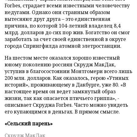
Forbes, страдает всеми известными человечеству
недугами. Однако они странным образом
вытесняют друг друга – это единственная
причина, по которой 104-летний владелец 8,4
млрд. долларов до сих пор жив. Богатство он смог
заработать за счет своей единственной в округе
города Спрингфилда атомной элетростанции.
На шестом месте оказался хорошо известный
юному поколению россиян Скрудж МакДак,
уступив в благосостоянии Монтгомери всего лишь
200 млн. долларов. Как оказалось, герою «Утиных
историй», проживающему в Дакбурге, уже 80. «В
настоящее время он ведет замкнутый образ
жизни, так как опасается птичьего гриппа», -
описывает Скруджа Forbes. Часто можно увидеть
его купающимся в деньгах. В прямом смысле.
«Cельский парень»
Скрудж МакДак