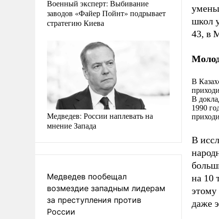
Военный эксперт: Выбивание
уменьш
заводов «Файер Пойнт» подрывает
школ у
стратегию Киева
43, в 
Молод
В Казах
приходи
В докла
1990 го
Медведев: России наплевать на
приходи
мнение Запада
В исс
народн
больши
Медведев пообещал
на 10 
возмездие западным лидерам
этому
за преступления против
даже 
России