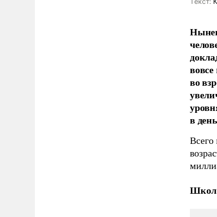
Tекст:
К
Нынеш
челов
докла
вовсе 
во вз
увели
уровн
в день
Всего 
возрас
милли
Школ 