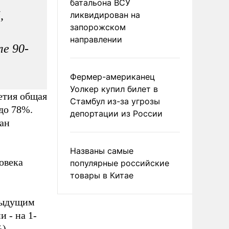
батальона ВСУ
,
ликвидирован на
запорожском
направлении
е 90-
Фермер-американец
Уолкер купил билет в
етия общая
Стамбул из-за угрозы
до 78%.
депортации из России
ран
Названы самые
овека
популярные российские
товары в Китае
едыдущим
 - на 1-
),