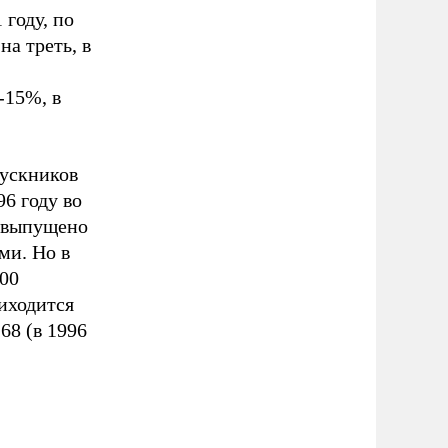
 году, по
а треть, в
-15%, в
пускников
6 году во
о выпущено
ми. Но в
100
иходится
68 (в 1996