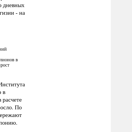
о дневных
гизии - на
ений
ллионов в
ирост
Института
 в
 расчете
росло. По
пережают
понию.