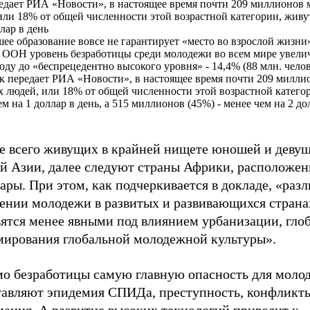
едает РИА «Новости», в настоящее время почти 209 миллионов
или 18% от общей численности этой возрастной категории, живу
лар в день
ее образование вовсе не гарантирует «место во взрослой жизни
 ООН уровень безработицы среди молодежи во всем мире увелич
году до «беспрецедентно высокого уровня» - 14,4% (88 млн. челов
ак передает РИА «Новости», в настоящее время почти 209 милли
 людей, или 18% от общей численности этой возрастной катего
ем на 1 доллар в день, а 515 миллионов (45%) - менее чем на 2 до
е всего живущих в крайней нищете юношей и девуш
 Азии, далее следуют страны Африки, расположен
ары. При этом, как подчеркивается в докладе, «разл
ении молодежи в развитых и развивающихся страна
вятся менее явными под влиянием урбанизации, гло
мирования глобальной молодежной культуры».
о безработицы самую главную опасность для моло
тавляют эпидемия СПИДа, преступность, конфликт