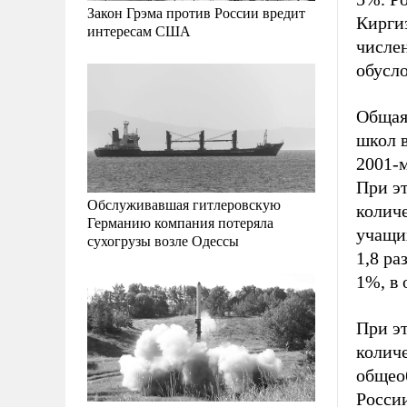
Закон Грэма против России вредит
Кирги
интересам США
числе
обусло
Общая
школ в
2001-м
При э
Обслуживавшая гитлеровскую
количе
Германию компания потеряла
учащи
сухогрузы возле Одессы
1,8 ра
1%, в 
При э
количе
общеоб
России