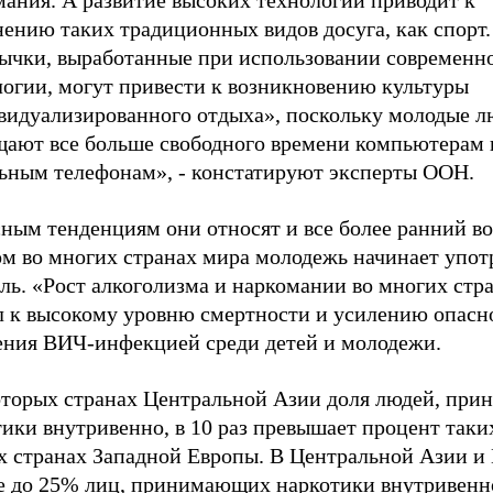
мания. А развитие высоких технологий приводит к
ению таких традиционных видов досуга, как спорт.
ычки, выработанные при использовании современн
логии, могут привести к возникновению культуры
видуализированного отдыха», поскольку молодые л
щают все больше свободного времени компьютерам 
ьным телефонам», - констатируют эксперты ООН.
ным тенденциям они относят и все более ранний воз
ом во многих странах мира молодежь начинает упот
ль. «Рост алкоголизма и наркомании во многих стр
л к высокому уровню смертности и усилению опасн
ения ВИЧ-инфекцией среди детей и молодежи.
оторых странах Центральной Азии доля людей, пр
ики внутривенно, в 10 раз превышает процент таки
х странах Западной Европы. В Центральной Азии и
е до 25% лиц, принимающих наркотики внутривенн