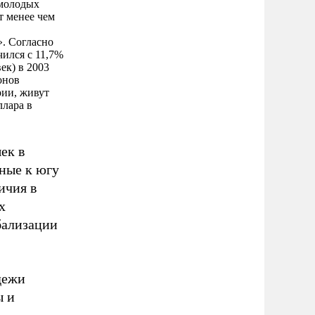
 молодых
т менее чем
». Согласно
ился с 11,7%
ек) в 2003
онов
рии, живут
ллара в
ек в
ные к югу
ичия в
х
бализации
дежи
ы и