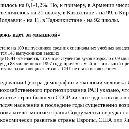
илось на 0,1-1,2%. Но, к примеру, в Армении числ
величилось на 21 школу, в Казахстане - на 99, в Кир
Молдавии - на 11, в Таджикистане - на 92 школы.
ежь идет за «вышкой»
стане на 100 выпускников средних специальных учебных завед
тся 148 выпускников высших
де ООН отмечается, что число студентов вузов возросло с 69 ми
ду до 88 миллионов в 1997 году, причем самый значительный пр
тся на развивающиеся страны. СНГ не стало исключением.
ледовании Центра демографии и экологии человека 
охозяйственного прогнозирования РАН указано, что
нстве стран бывшего СССР число студентов вузов в
тысяч населения в последние годы существенно воз
 показателю многие страны Содружества нередко о
экономически развитые страны Европы, США или Я