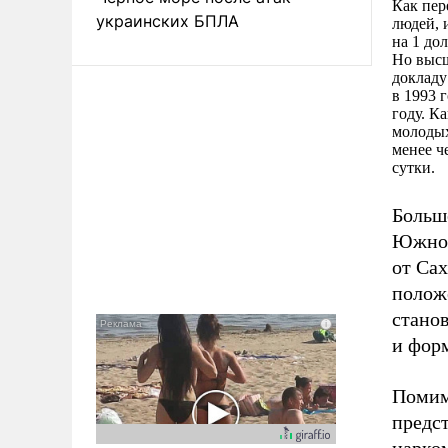
Как пер
украинских БПЛА
людей, 
на 1 дол
Но высш
докладу
в 1993 
году. К
молодых
менее ч
сутки.
Больш
Южной
от Сах
полож
стано
и фор
Помим
предс