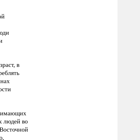
ой
юди
и
раст, в
реблять
анах
ости
инимающих
х людей во
 Восточной
о,