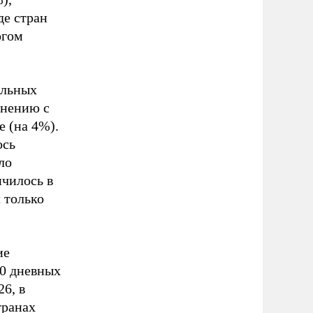
де стран
огом
ельных
внению с
е (на 4%).
ось
ло
ичилось в
л только
ие
10 дневных
26, в
транах