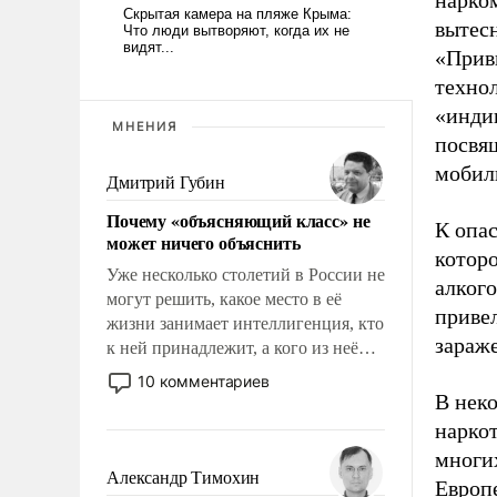
нарко
вытесн
«Прив
техно
«инди
МНЕНИЯ
посвя
мобил
Дмитрий Губин
Почему «объясняющий класс» не
К опас
может ничего объяснить
котор
Уже несколько столетий в России не
алкого
могут решить, какое место в её
приве
жизни занимает интеллигенция, кто
зараж
к ней принадлежит, а кого из неё
исключили с правом
10 комментариев
восстановления и без оного. И чем
В нек
она отличается от просто
наркот
образованных людей. Иногда
многи
казалось, что эти вопросы решены
Александр Тимохин
Европ
раз и навсегда, но – нет, не решены.