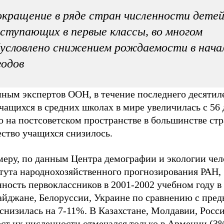
кращение в ряде стран численности детей
ступающих в первые классы, во многом
условлено снижением рождаемости в начал
годов
нным экспертов ООН, в течение последнего десятил
чащихся в средних школах в мире увеличилась с 56 
о на постсоветском пространстве в большинстве ст
ество учащихся снизилось.
меру, по данным Центра демографии и экологии чел
тута народнохозяйственного прогнозирования РАН,
ность первоклассников в 2001-2002 учебном году в
айджане, Белоруссии, Украине по сравнению с пр
снизилась на 7-11%. В Казахстане, Молдавии, России
ст их численности отмечался только в Армении (3%