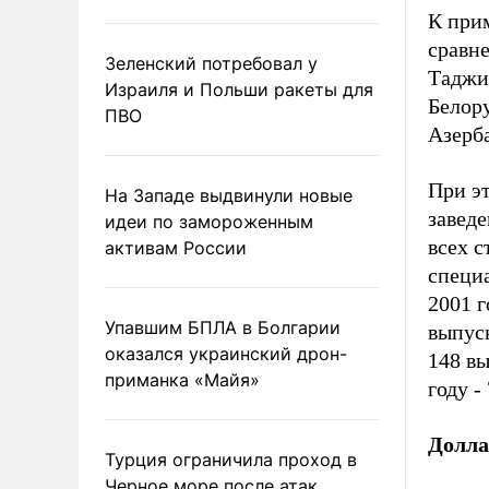
К прим
сравн
Зеленский потребовал у
Таджик
Израиля и Польши ракеты для
Белору
ПВО
Азерб
При эт
На Западе выдвинули новые
заведе
идеи по замороженным
всех 
активам России
специ
2001 г
Упавшим БПЛА в Болгарии
выпус
оказался украинский дрон-
148 вы
приманка «Майя»
году -
Долла
Турция ограничила проход в
Черное море после атак