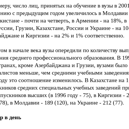
еру, число лиц, принятых на обучение в вузы в 2001
ению с предыдущим годом увеличилось в Молдавии н
истане - почти на четверть, в Армении - на 18%, в
ссии, Грузии, Казахстане, России и Украине - на 10
айджане и Киргизии - на 2% и 1% соответственно.
ом в начале века вузы опередили по количеству вы
ния среднего профессионального образования. В 199
странах, кроме Азербайджана и Грузии, вузами был
алистов меньше, чем средними учебными заведения
оду это соотношение изменилось. В Казахстане на 
кников средних специальных учебных заведений пр
пускников высших (в 1996 году - 75), в Киргизии - 2
 78), в Молдавии - 189 (120), на Украине - 212 (77).
р в день