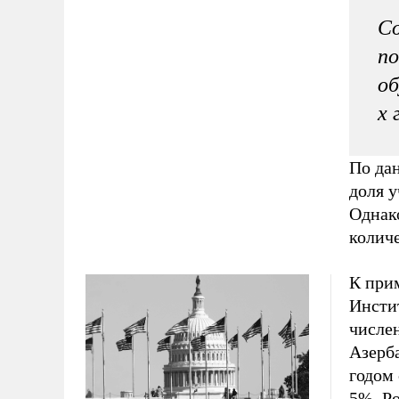
Со
по
об
х 
По да
доля у
Однак
колич
К при
Инсти
числен
Азерб
годом 
5%. Ро