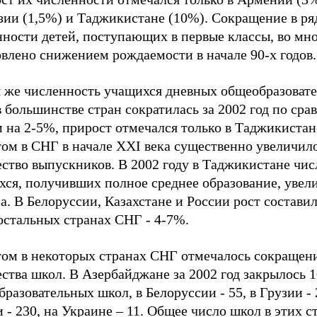
зии (1,5%) и Таджикистане (10%). Сокращение в ря
нности детей, поступающих в первые классы, во мн
влено снижением рождаемости в начале 90-х годов.
 же численность учащихся дневных общеобразоват
 большинстве стран сократилась за 2002 год по сра
 на 2-5%, прирост отмечался только в Таджикистан
том в СНГ в начале XXI века существенно увеличил
ство выпускников. В 2002 году в Таджикистане чис
хся, получивших полное среднее образование, увел
за. В Белоруссии, Казахстане и России рост состави
остальных странах СНГ - 4-7%.
том в некоторых странах СНГ отмечалось сокращен
ства школ. В Азербайджане за 2002 год закрылось 
разовательных школ, в Белоруссии - 55, в Грузии - 
 - 230, на Украине – 11. Общее число школ в этих с