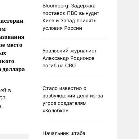
Bloomberg: Задержка
поставок ПВО вынудит
 истории
Киев и Запад принять
ом
условия России
разования
ое место
Уральский журналист
дых
Александр Родионов
окого
погиб на СВО
а доллара
Стало известно о
ей в
возбуждении дела из-за
153
угроз создателям
и.
«Колобка»
Начальник штаба