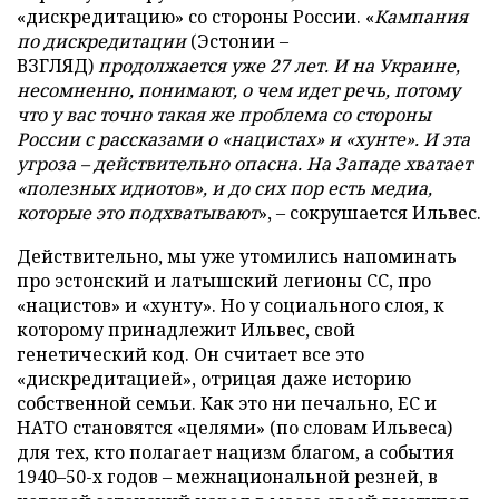
«дискредитацию» со стороны России. «
Кампания
по дискредитации
(Эстонии –
ВЗГЛЯД)
продолжается уже 27 лет. И на Украине,
несомненно, понимают, о чем идет речь, потому
что у вас точно такая же проблема со стороны
России с рассказами о «нацистах» и «хунте». И эта
угроза – действительно опасна. На Западе хватает
«полезных идиотов», и до сих пор есть медиа,
которые это подхватывают
», – сокрушается Ильвес.
Действительно, мы уже утомились напоминать
про эстонский и латышский легионы СС, про
«нацистов» и «хунту». Но у социального слоя, к
которому принадлежит Ильвес, свой
генетический код. Он считает все это
«дискредитацией», отрицая даже историю
собственной семьи. Как это ни печально, ЕС и
НАТО становятся «целями» (по словам Ильвеса)
для тех, кто полагает нацизм благом, а события
1940–50-х годов – межнациональной резней, в