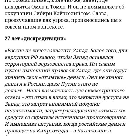
Но Тоомас Ильвес, конечно же, знает, где
находятся Омск и Томск. И он не помышляет об
оккупации Сибири Кайтселийтом. Слова,
прозвучавшие как угроза, произносились им в
совсем ином контексте.
27 лет «дискредитации»
«
Россия не хочет захватить Запад. Более того, для
верхушки РФ важно, чтобы Запад оставался
территорией верховенства права. Им самим
нужен нынешний правовой Запад, где они будут
хранить свои «отмытые» деньги. Они не хранят
деньги в России, даже Путин этого не
делает... Наша возможность для симметричного
ответа – это отказ в визах, это закрытие доступа на
Запад, это запрет анонимной покупки
недвижимости, запрет расходования «отмытых»
средств со скрытым источником происхождения.
И нынешняя ситуация, когда российские деньги
приходят на Кипр, оттуда – в Латвию или в