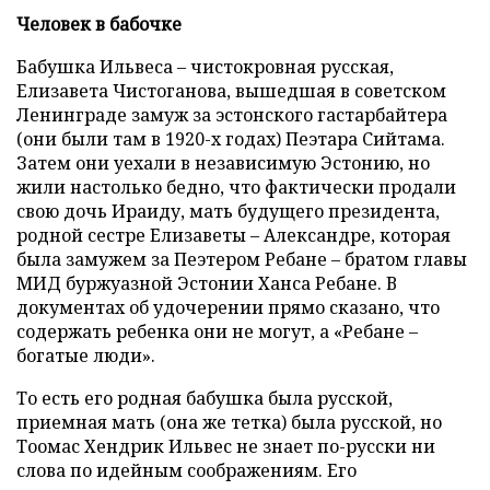
Человек в бабочке
Бабушка Ильвеса – чистокровная русская,
Елизавета Чистоганова, вышедшая в советском
Ленинграде замуж за эстонского гастарбайтера
(они были там в 1920-х годах) Пеэтара Сийтама.
Затем они уехали в независимую Эстонию, но
жили настолько бедно, что фактически продали
свою дочь Ираиду, мать будущего президента,
родной сестре Елизаветы – Александре, которая
была замужем за Пеэтером Ребане – братом главы
МИД буржуазной Эстонии Ханса Ребане. В
документах об удочерении прямо сказано, что
содержать ребенка они не могут, а «Ребане –
богатые люди».
То есть его родная бабушка была русской,
приемная мать (она же тетка) была русской, но
Тоомас Хендрик Ильвес не знает по-русски ни
слова по идейным соображениям. Его