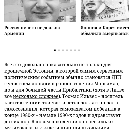
Россия ничего не должна
Япония и Корея вмес
Армении
обвалили американск
Все это довольно показательно не только для
крошечной Эстонии, в которой самым серьезным
политическим событием обычно становятся ДТП
с участием лошади в районе селения Марьямаа,
но и для большей части Прибалтики (хотя в Литве
все
несколько сложнее
). Тоомас Ильвес – носитель
квинтэссенции той части эстонско-латышского
самосознания, которая самозахватом победила в
конце 1980-х – начале 1990-х годов и здравствует
до сих пор. В новом поколении она несколько
мутировала, и к власти пришли школьники,