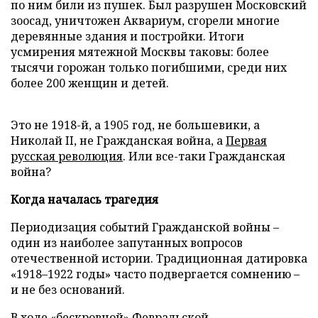
по ним били из пушек. Был разрушен Московский
зоосад, уничтожен Аквариум, сгорели многие
деревянные здания и постройки. Итоги
усмирения мятежной Москвы таковы: более
тысячи горожан только погибшими, среди них
более 200 женщин и детей.
Это не 1918-й, а 1905 год, не большевики, а
Николай II, не Гражданская война, а
Первая
русская революция
. Или все-таки Гражданская
война?
Когда началась трагедия
Периодизация событий Гражданской войны –
один из наиболее запутанных вопросов
отечественной истории. Традиционная датировка
«1918–1922 годы» часто подвергается сомнению –
и не без оснований.
В ходе
«бескровной» Февральской