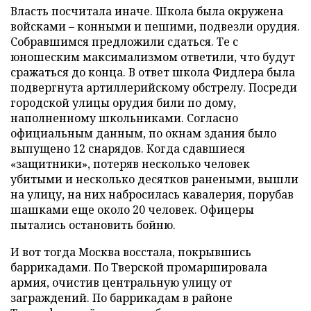
Власть посчитала иначе. Школа была окружена
войсками – конными и пешими, подвезли орудия.
Собравшимся предложили сдаться. Те с
юношеским максимализмом ответили, что будут
сражаться до конца. В ответ школа Фидлера была
подвергнута артиллерийскому обстрелу. Посреди
городской улицы орудия били по дому,
наполненному школьниками. Согласно
официальным данным, по окнам здания было
выпущено 12 снарядов. Когда сдавшиеся
«защитники», потеряв несколько человек
убитыми и несколько десятков ранеными, вышли
на улицу, на них набросилась кавалерия, порубав
шашками еще около 20 человек. Офицеры
пытались остановить бойню.
И вот тогда Москва восстала, покрывшись
баррикадами. По Тверской промаршировала
армия, очистив центральную улицу от
заграждений. По баррикадам в районе