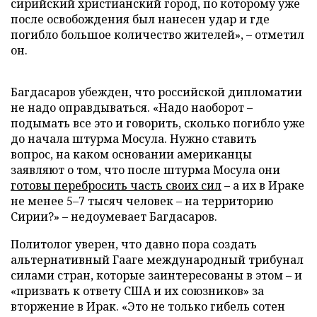
сирийский христианский город, по которому уже
после освобождения был нанесен удар и где
погибло большое количество жителей», – отметил
он.
Багдасаров убежден, что российской дипломатии
не надо оправдываться. «Надо наоборот –
подымать все это и говорить, сколько погибло уже
до начала штурма Мосула. Нужно ставить
вопрос, на каком основании американцы
заявляют о том, что после штурма Мосула они
готовы перебросить часть своих сил
– а их в Ираке
не менее 5–7 тысяч человек – на территорию
Сирии?» – недоумевает Багдасаров.
Политолог уверен, что давно пора создать
альтернативный Гааге международный трибунал
силами стран, которые заинтересованы в этом – и
«призвать к ответу США и их союзников» за
вторжение в Ирак. «Это не только гибель сотен