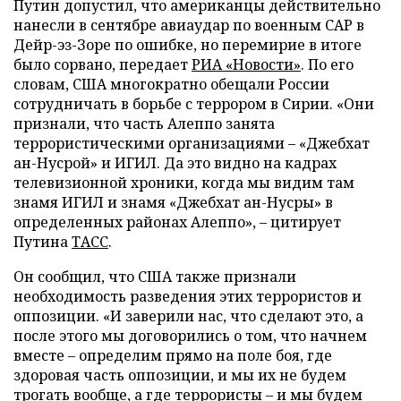
Путин допустил, что американцы действительно
нанесли в сентябре авиаудар по военным САР в
Дейр-эз-Зоре по ошибке, но перемирие в итоге
было сорвано, передает
РИА «Новости»
. По его
словам, США многократно обещали России
сотрудничать в борьбе с террором в Сирии. «Они
признали, что часть Алеппо занята
террористическими организациями – «Джебхат
ан-Нусрой» и ИГИЛ. Да это видно на кадрах
телевизионной хроники, когда мы видим там
знамя ИГИЛ и знамя «Джебхат ан-Нусры» в
определенных районах Алеппо», – цитирует
Путина
ТАСС
.
Он сообщил, что США также признали
необходимость разведения этих террористов и
оппозиции. «И заверили нас, что сделают это, а
после этого мы договорились о том, что начнем
вместе – определим прямо на поле боя, где
здоровая часть оппозиции, и мы их не будем
трогать вообще, а где террористы – и мы будем