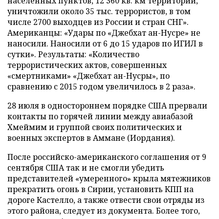
населенных пунктов, 12 360 кв. км территории,
уничтожили около 35 тыс. террористов, в том
числе 2700 выходцев из России и стран СНГ».
Американцы: «Удары по «Джебхат ан-Нусре» не
наносили. Наносили от 6 до 15 ударов по ИГИЛ в
сутки». Результаты: «Количество
террористических актов, совершенных
«смертниками» «Джебхат ан-Нусры», по
сравнению с 2015 годом увеличилось в 2 раза».
28 июля в одностороннем порядке США прервали
контакты по горячей линии между авиабазой
Хмеймим и группой своих политических и
военных экспертов в Аммане (Иордания).
После российско-американского соглашения от 9
сентября США так и не смогли убедить
представителей «умеренного» крыла мятежников
прекратить огонь в Сирии, установить КПП на
дороге Кастелло, а также отвести свои отряды из
этого района, следует из документа. Более того,