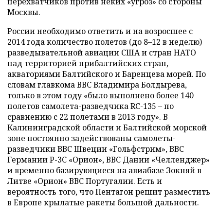
перехватчиков против неких «угроз» со стороны
Москвы.
России необходимо ответить и на возросшее с
2014 года количество полетов (до 8
–
12 в неделю)
разведывательной авиации США и стран НАТО
над территорией прибалтийских стран,
акваториями Балтийского и Баренцева морей. По
словам главкома ВВС Владимира Болдырева,
только в этом году «было выполнено более 140
полетов самолета-разведчика RC-135
–
по
сравнению с 22 полетами в 2013 году». В
Калининградской области и Балтийской морской
зоне постоянно задействованы самолеты-
разведчики ВВС Швеции «Гольфстрим», ВВС
Германии P-3C «Орион», ВВС Дании «Челленджер»
и временно базирующиеся на авиабазе Зокняй в
Литве «Орион» ВВС Португалии. Есть и
вероятность того, что Пентагон решит разместить
в Европе крылатые ракеты большой дальности.