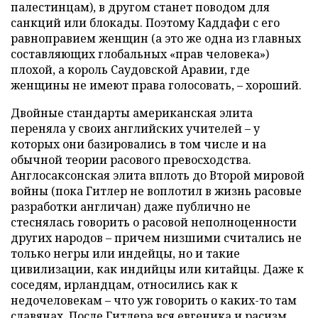
палестинцам), в другом станет поводом для
санкций или блокады. Поэтому Каддафи с его
равноправием женщин (а это же одна из главных
составляющих глобальных «прав человека»)
плохой, а король Саудовской Аравии, где
женщины не имеют права голосовать, – хороший.
Двойные стандарты американская элита
переняла у своих английских учителей – у
которых они базировались в том числе и на
обычной теории расового превосходства.
Англосаксонская элита вплоть до Второй мировой
войны (пока Гитлер не воплотил в жизнь расовые
разработки англичан) даже публично не
стеснялась говорить о расовой неполноценности
других народов – причем низшими считались не
только негры или индейцы, но и такие
цивилизации, как индийцы или китайцы. Даже к
соседям, ирландцам, относились как к
недочеловекам – что уж говорить о каких-то там
славянах. После Гитлера вся евгеника и расизм