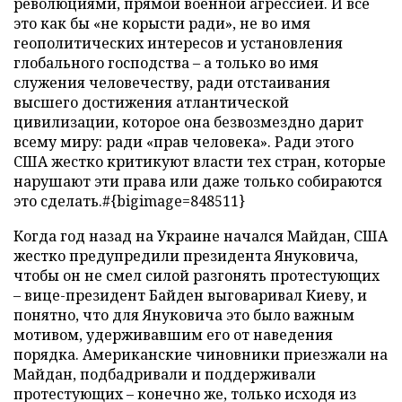
революциями, прямой военной агрессией. И все
это как бы «не корысти ради», не во имя
геополитических интересов и установления
глобального господства – а только во имя
служения человечеству, ради отстаивания
высшего достижения атлантической
цивилизации, которое она безвозмездно дарит
всему миру: ради «прав человека». Ради этого
США жестко критикуют власти тех стран, которые
нарушают эти права или даже только собираются
это сделать.#{bigimage=848511}
Когда год назад на Украине начался Майдан, США
жестко предупредили президента Януковича,
чтобы он не смел силой разгонять протестующих
– вице-президент Байден выговаривал Киеву, и
понятно, что для Януковича это было важным
мотивом, удерживавшим его от наведения
порядка. Американские чиновники приезжали на
Майдан, подбадривали и поддерживали
протестующих – конечно же, только исходя из