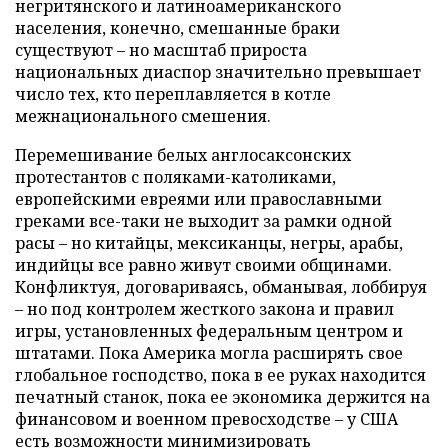
негритянского и латиноамериканского
населения, конечно, смешанные браки
существуют – но масштаб прироста
национальных диаспор значительно превышает
число тех, кто переплавляется в котле
межнационального смешения.
Перемешивание белых англосаксонских
протестантов с поляками-католиками,
европейскими евреями или православными
греками все-таки не выходит за рамки одной
расы – но китайцы, мексиканцы, негры, арабы,
индийцы все равно живут своими общинами.
Конфликтуя, договариваясь, обманывая, лоббируя
– но под контролем жесткого закона и правил
игры, установленных федеральным центром и
штатами. Пока Америка могла расширять свое
глобальное господство, пока в ее руках находится
печатный станок, пока ее экономика держится на
финансовом и военном превосходстве – у США
есть возможности минимизировать