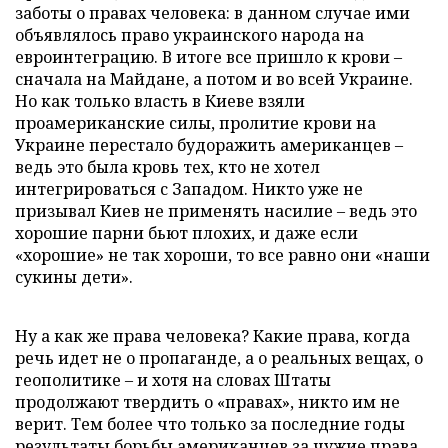
заботы о правах человека: в данном случае ими
объявлялось право украинского народа на
евроинтеграцию. В итоге все пришло к крови –
сначала на Майдане, а потом и во всей Украине.
Но как только власть в Киеве взяли
проамериканские силы, пролитие крови на
Украине перестало будоражить американцев –
ведь это была кровь тех, кто не хотел
интегрироваться с Западом. Никто уже не
призывал Киев не применять насилие – ведь это
хорошие парни бьют плохих, и даже если
«хорошие» не так хороши, то все равно они «наши
сукины дети».
Ну а как же права человека? Какие права, когда
речь идет не о пропаганде, а о реальных вещах, о
геополитике – и хотя на словах Штаты
продолжают твердить о «правах», никто им не
верит. Тем более что только за последние годы
результаты борьбы американцев за чужие права