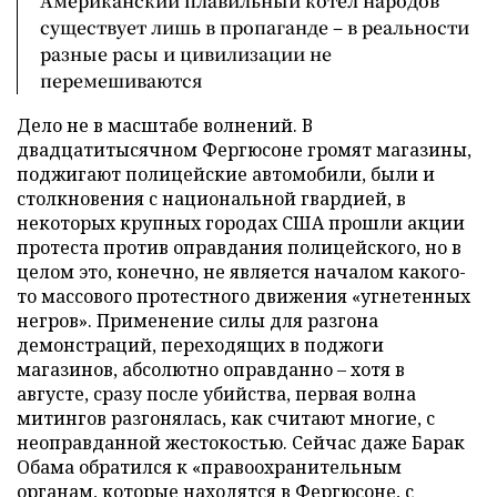
Американский плавильный котел народов
существует лишь в пропаганде – в реальности
разные расы и цивилизации не
перемешиваются
Дело не в масштабе волнений. В
двадцатитысячном Фергюсоне громят магазины,
поджигают полицейские автомобили, были и
столкновения с национальной гвардией, в
некоторых крупных городах США прошли акции
протеста против оправдания полицейского, но в
целом это, конечно, не является началом какого-
то массового протестного движения «угнетенных
негров». Применение силы для разгона
демонстраций, переходящих в поджоги
магазинов, абсолютно оправданно – хотя в
августе, сразу после убийства, первая волна
митингов разгонялась, как считают многие, с
неоправданной жестокостью. Сейчас даже Барак
Обама обратился к «правоохранительным
органам, которые находятся в Фергюсоне, с