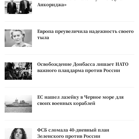
Анкориджа»
Европа преувеличила надежность своего
тыла
Освобождение Донбасса лишает НАТО
важного плацдарма против России
ЕС нашел лазейку в Черное море для
своих военных кораблей
ФСБ сломала 40-дневный план
Зеленского против России