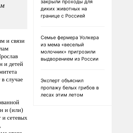
закрыли проходы для
ем
диких животных на
границе с Россией
Семье фермера Уолкера
м и связи
из мема «веселый
елам
молочник» пригрозили
Ярослав
выдворением из России
н и детей
омитета
 в случае
Эксперт объяснил
пропажу белых грибов в
лесах этим летом
ованной
 и (или)
т и сетевых
,