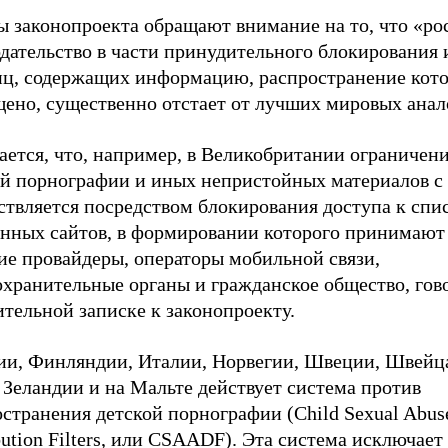
ы законопроекта обращают внимание на то, что «ро
дательство в части принудительного блокирования 
иц, содержащих информацию, распространение кот
щено, существенно отстает от лучших мировых анал
ется, что, например, в Великобритании ограничени
ой порнографии и иных непристойных материалов с 
ствляется посредством блокирования доступа к спи
онных сайтов, в формировании которого принимают
ие провайдеры, операторы мобильной связи,
охранительные органы и гражданское общество, гов
тельной записке к законопроекту.
ии, Финляндии, Италии, Норвегии, Швеции, Швейц
 Зеландии и на Мальте действует система против
странения детской порнографии (Child Sexual Abuse
bution Filters, или CSAADF). Эта система исключает