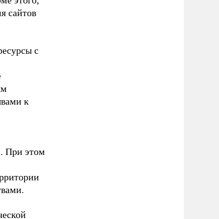
ме этого,
я сайтов
ресурсы с
е
ым
ывами к
. При этом
ерритории
вами.
ческой