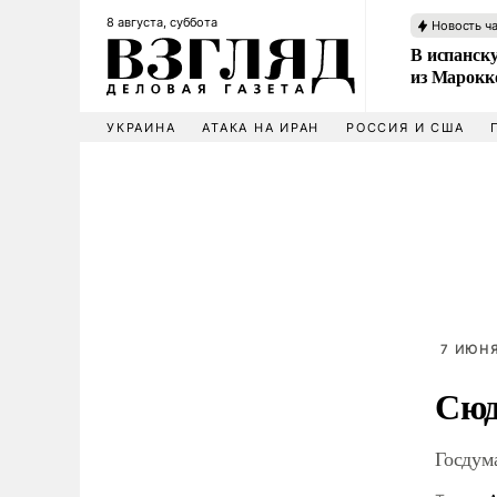
8 августа, суббота
Новость ч
В испанск
из Марокк
УКРАИНА
АТАКА НА ИРАН
РОССИЯ И США
7 ИЮНЯ
Сюд
Госдум