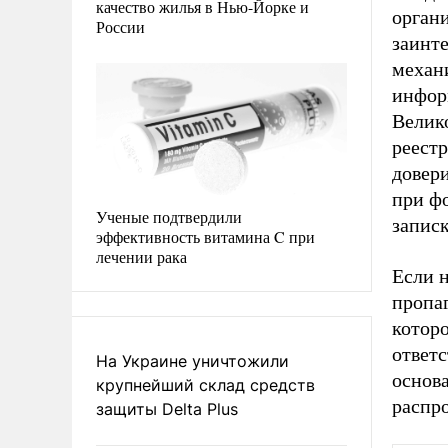
качество жилья в Нью-Йорке и
органи
России
заинте
механ
инфор
Велик
реест
довер
при фо
Ученые подтвердили
записк
эффективность витамина C при
лечении рака
Если 
пропа
котор
ответс
На Украине уничтожили
основ
крупнейший склад средств
распр
защиты Delta Plus