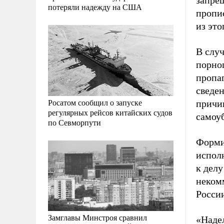
запре
потеряли надежду на США
пропи
из это
В случ
порно
пропа
сведе
Росатом сообщил о запуске
причин
регулярных рейсов китайских судов
самоу
по Севморпути
Форми
испол
к дел
неком
Росси
Замглавы Минстроя сравнил
«Наде