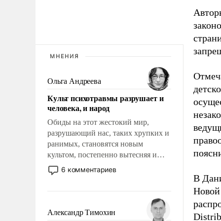
Автор
законо
стран
запре
МНЕНИЯ
Отмеча
Ольга Андреева
детск
Культ психотравмы разрушает и
осуще
человека, и народ
незак
Обиды на этот жестокий мир,
ведущ
разрушающий нас, таких хрупких и
право
ранимых, становятся новым
поясни
культом, постепенно вытесняя и
отменяя традиционное требование к
6 комментариев
человеку – быть мужественным и
В Дан
твердым под ударами судьбы, брать
Новой
на себя ответственность, помогать
распро
слабым, идти вперед и
Александр Тимохин
Distri
адаптироваться.