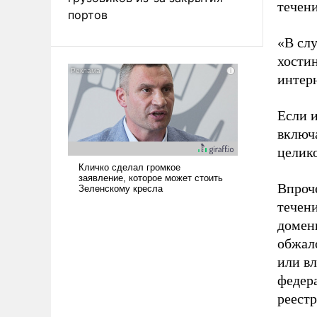
течени
портов
«В слу
хостин
интерн
Если и
включа
целик
Впроче
течен
домен
обжал
или в
федера
реестр