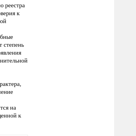
ю реестра
верия к
ной
обные
т степень
оявления
снительной
рактера,
нение
тся на
щенной к