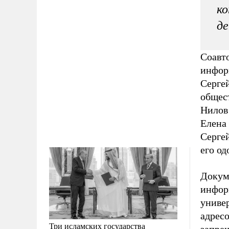
ко
де
Соавт
инфор
Сергей
общес
Нилов
Елена
Серге
его од
Докум
инфор
универ
адрес
Три исламских государства