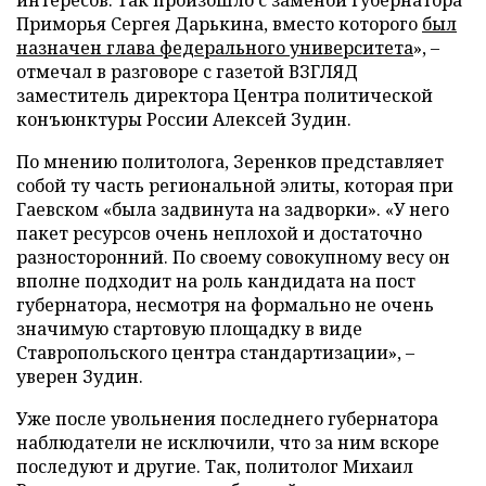
интересов. Так произошло с заменой губернатора
Приморья Сергея Дарькина, вместо которого
был
назначен глава федерального университета
», –
отмечал в разговоре с газетой ВЗГЛЯД
заместитель директора Центра политической
конъюнктуры России Алексей Зудин.
По мнению политолога, Зеренков представляет
собой ту часть региональной элиты, которая при
Гаевском «была задвинута на задворки». «У него
пакет ресурсов очень неплохой и достаточно
разносторонний. По своему совокупному весу он
вполне подходит на роль кандидата на пост
губернатора, несмотря на формально не очень
значимую стартовую площадку в виде
Ставропольского центра стандартизации», –
уверен Зудин.
Уже после увольнения последнего губернатора
наблюдатели не исключили, что за ним вскоре
последуют и другие.
Так, политолог Михаил