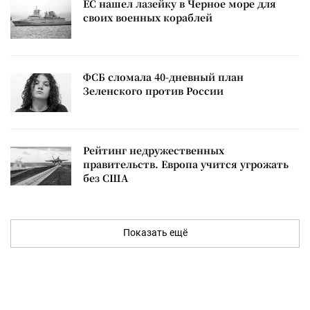
ЕС нашел лазейку в Черное море для
своих военных кораблей
ФСБ сломала 40-дневный план
Зеленского против России
Рейтинг недружественных
правительств. Европа учится угрожать
без США
Показать ещё