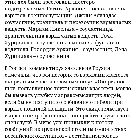
этих дел были арестованы шестеро
подозреваемых: Гогита Аркания – исполнитель
взрывов, военнослужащий, Джони Абуладзе –
соучастник, хранитель и перевозчик взрывчатых
веществ, Мариам Николава – соучастница,
хранительница взрывчатых веществ, Гоча
Хурцилава – соучастник, выполнял функцию
водителя, Годердзи Аркания – соучастник, Лела
Хурцилава – соучастница.
В России, комментируя заявление Грузии,
отмечали, что вся история со взрывами является
очередным «постановочным шоу». «Очередное
шоу, поставленное тбилисскими властями, могло
бы вызвать улыбку у здравомыслящих людей,
если бы не поступило сообщение о гибели при
взрыве пожилой женщины. Это свидетельствует
скорее о непрофессиональной работе грузинских
спецслужб. В мире уже привыкли к потоку
сообщений из грузинской столицы о «попытках
российских оккупантов» дестабилизировать