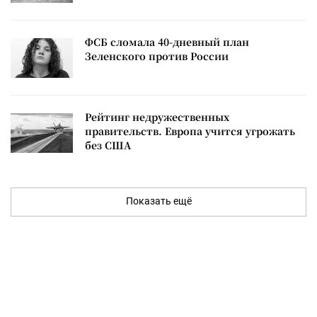
ФСБ сломала 40-дневный план
Зеленского против России
Рейтинг недружественных
правительств. Европа учится угрожать
без США
Показать ещё