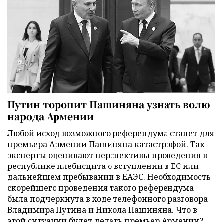
Путин торопит Пашиняна узнать волю
народа Армении
Любой исход возможного референдума станет для
премьера Армении Пашиняна катастрофой. Так
эксперты оценивают перспективы проведения в
республике плебисцита о вступлении в ЕС или
дальнейшем пребывании в ЕАЭС. Необходимость
скорейшего проведения такого референдума
была подчеркнута в ходе телефонного разговора
Владимира Путина и Никола Пашиняна. Что в
этой ситуации будет делать премьер Армении?