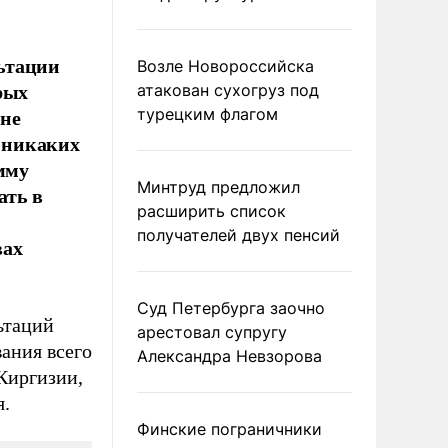
ьтации
Возле Новороссийска
рых
атакован сухогруз под
 не
турецким флагом
 никаких
мму
Минтруд предложил
ать в
расширить список
получателей двух пенсий
вах
Суд Петербурга заочно
ьтаций
арестовал супругу
ания всего
Александра Невзорова
Киргизии,
я.
Финские пограничники