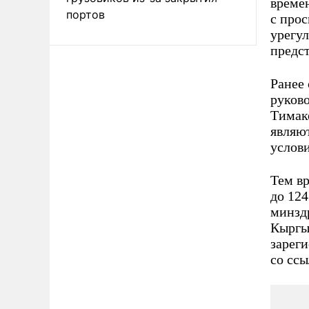
време
портов
с про
урегу
предс
Ранее
руково
Тимак
являю
услови
Тем в
до 124
минзд
Кыргыз
зарег
со сс