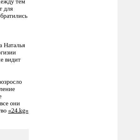
Между тем
т для
обратились
а Наталья
ргизии
не видит
возросло
вление
е
все они
тво
«24.kg»