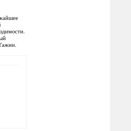
ижайшее
й
ходимости.
ный
Тажин.