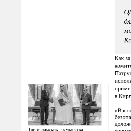
О
дл
ми
Ко
Как за
комит
Патруш
исполь
приме
в Кир
«В ко
безопа
долож
Три исламских государства
коротк