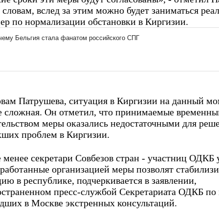
 словам, вслед за этим можно будет заниматься реа
мер по нормализации обстановки в Киргизии.
овам Патрушева, ситуация в Киргизии на данный м
е сложная. Он отметил, что принимаемые временн
тельством меры оказались недостаточными для реш
кших проблем в Киргизии.
 менее секретари Совбезов стран - участниц ОДКБ 
ыработанные организацией меры позволят стабилизи
ию в республике, подчеркивается в заявлении,
остраненном пресс-службой Секретариата ОДКБ по
дших в Москве экстренных консультаций.