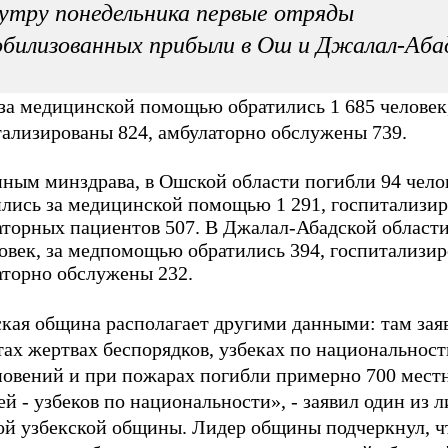
утру понедельника первые отряды
билизованных прибыли в Ош и Джалал-Аба
 за медицинской помощью обратились 1 685 человек
тализированы 824, амбулаторно обслужены 739.
нным минздрава, в Ошской области погибли 94 чело
ились за медицинской помощью 1 291, госпитализир
аторных пациентов 507. В Джалал-Абадской област
овек, за медпомощью обратились 394, госпитализир
аторно обслужены 232.
ская община располагает другими данными: там зая
ах жертвах беспорядков, узбеках по национальност
новений и при пожарах погибли примерно 700 мест
й - узбеков по национальности», - заявил один из 
ой узбекской общины. Лидер общины подчеркнул, ч