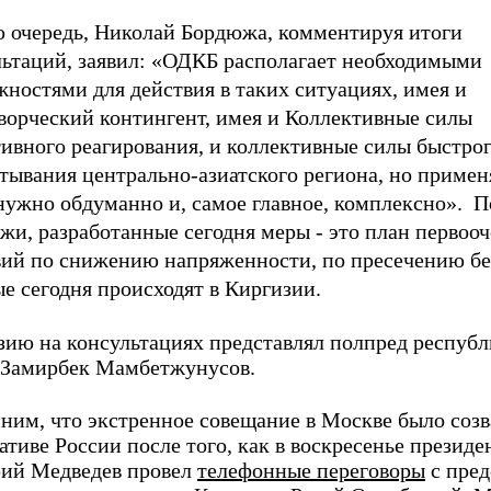
ю очередь, Николай Бордюжа, комментируя итоги
льтаций, заявил: «ОДКБ располагает необходимыми
ностями для действия в таких ситуациях, имея и
ворческий контингент, имея и Коллективные силы
тивного реагирования, и коллективные силы быстро
тывания центрально-азиатского региона, но примен
нужно обдуманно и, самое главное, комплексно». П
жи, разработанные сегодня меры - это план первоо
вий по снижению напряженности, по пресечению бе
е сегодня происходят в Киргизии.
зию на консультациях представлял полпред республ
Замирбек Мамбетжунусов.
ним, что экстренное совещание в Москве было созв
тиве России после того, как в воскресенье президе
ий Медведев провел
телефонные переговоры
с пред