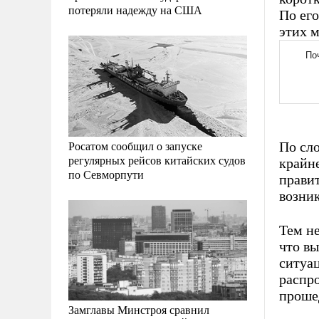
потеряли надежду на США
По его
этих 
Росатом сообщил о запуске
По сл
регулярных рейсов китайских судов
крайн
по Севморпути
прави
возни
Тем не
что в
ситуац
распр
проше
Замглавы Минстроя сравнил