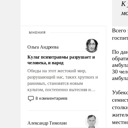
К 
мо
Всего
МНЕНИЯ
госпи
Ольга Андреева
По да
Культ психотравмы разрушает и
обрат
человека, и народ
амбул
Обиды на этот жестокий мир,
30 чел
разрушающий нас, таких хрупких и
амбул
ранимых, становятся новым
культом, постепенно вытесняя и
Узбек
отменяя традиционное требование к
8 комментариев
семист
человеку – быть мужественным и
столк
твердым под ударами судьбы, брать
жителе
на себя ответственность, помогать
слабым, идти вперед и
местн
Александр Тимохин
адаптироваться.