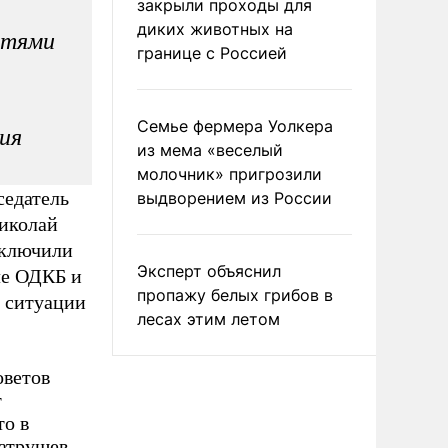
закрыли проходы для
диких животных на
стями
границе с Россией
Семье фермера Уолкера
ия
из мема «веселый
молочник» пригрозили
седатель
выдворением из России
Николай
сключили
Эксперт объяснил
ле ОДКБ и
пропажу белых грибов в
я ситуации
лесах этим летом
оветов
т
то в
атрушев.