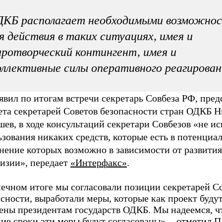
ДКБ располагает необходимыми возможно
я действия в таких ситуациях, имея и
ротворческий контингент, имея и
ллективные силы оперативного реагирован
явил по итогам встречи секретарь Совбеза РФ, пред
ета секретарей Советов безопасности стран ОДКБ 
ев, в ходе консультаций секретари Совбезов «не и
зования никаких средств, которые есть в потенциа
нение которых возможно в зависимости от развити
гизии», передает
«Интерфакс»
.
нечном итоге мы согласовали позиции секретарей С
сности, выработали меры, которые как проект буду
ены президентам государств ОДКБ. Мы надеемся, ч
ие сроки эти меры будут согласованы», - отметил П