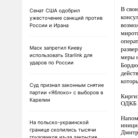
В сво
Сенат США одобрил
консу
ужесточение санкций против
возмож
России и Ирана
мирот
опера
Маск запретил Киеву
развер
использовать Starlink для
меры 
ударов по России
Бордю
дейст
которы
Суд признал законным снятие
партии «Яблоко» с выборов в
Кирги
Карелии
ОДКБ 
Напом
На польско-украинской
инициа
границе скопились тысячи
Дмитр
грузовиков из-за закрытия