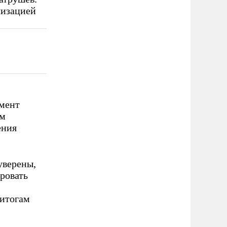
лизацией
омент
ым
ения
уверены,
ровать
 итогам