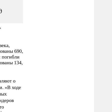
д
,
века,
ованы 690,
и погибли
ованы 134,
вляют о
и. «В ходе
ных
лидеров
то