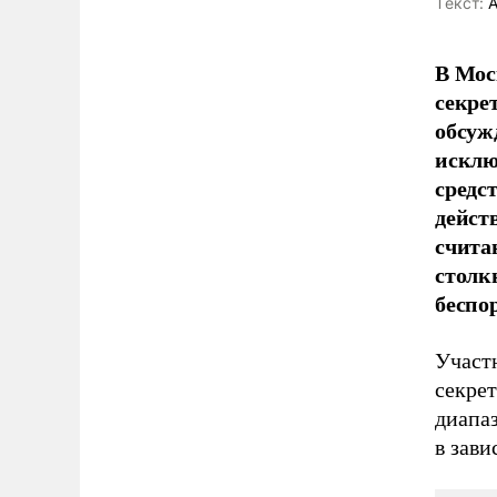
Tекст:
А
В Мос
секре
обсуж
исклю
средс
дейст
счита
столк
беспо
Участ
секре
диапа
в зави