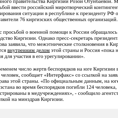
нного правительства Киргизии Розой Отунбаевой. 
сьбой ввести российский миротворческий континген
лирования ситуации в республике к президенту РФ 
тавители 76 киргизских общественных организаций.
 с просьбой о военной помощи к России обращалось
дство Киргизии. Однако пресс-секретарь президент
ова заявила, что межэтнические столкновения в Ки
тся
внутренним делом
этой страны и Россия «пока 
я для участия в его урегулировании».
ременем число жертв беспорядков на юге Киргизии 
 человек, сообщает «Интерфакс» со ссылкой на зая
рава этой страны. «По официальным данным, на юг
стана во время беспорядков погибли 124 человека, 
истрированы в медучреждениях», - сообщило агентс
ылкой на минздрав Киргизии.