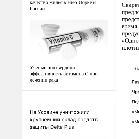
качество жилья в Нью-Йорке и
Секре
России
предло
предс
время.
преду
«Одно
плотны
Ученые подтвердили
НА
эффективность витамина C при
лечении рака
Ра
Чр
По
На Украине уничтожили
«Мо
крупнейший склад средств
«М
защиты Delta Plus