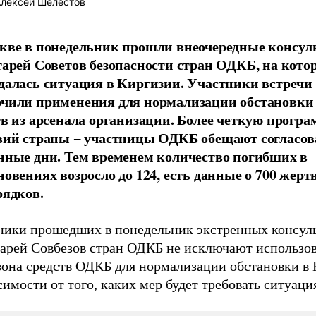
лексей Шелестов
кве в понедельник прошли внеочередные консул
тарей Советов безопасности стран ОДКБ, на кото
далась ситуация в Киргизии. Участники встречи
чили применения для нормализации обстановки
тв из арсенала организации. Более четкую програ
вий страны − участницы ОДКБ обещают согласов
нные дни. Тем временем количество погибших в
новениях возросло до 124, есть данные о 700 жерт
рядков.
ники прошедших в понедельник экстренных консул
тарей Совбезов стран ОДКБ не исключают использов
зона средств ОДКБ для нормализации обстановки в 
симости от того, каких мер будет требовать ситуаци