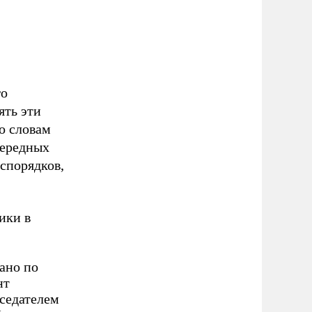
го
ять эти
о словам
чередных
спорядков,
ики в
ано по
нт
седателем