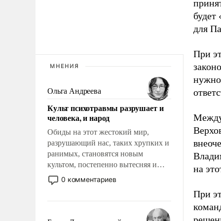
приня
будет
для Па
При эт
законо
МНЕНИЯ
нужно
Ольга Андреева
ответс
Культ психотравмы разрушает и
человека, и народ
Между 
Верхо
Обиды на этот жестокий мир,
внеоч
разрушающий нас, таких хрупких и
ранимых, становятся новым
Влади
культом, постепенно вытесняя и
на это
отменяя традиционное требование к
0 комментариев
человеку – быть мужественным и
При эт
твердым под ударами судьбы, брать
команд
на себя ответственность, помогать
решени
слабым, идти вперед и