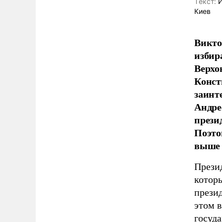
Tекст:
И
Киев
Викто
избир
Верхо
Конст
заинт
Андре
прези
Поэто
выше 
Прези
котор
презид
этом в
госуда