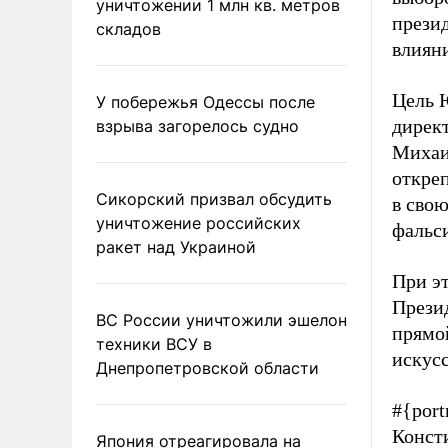
уничтожении 1 млн кв. метров
прези
складов
влияни
Цель 
У побережья Одессы после
дирек
взрыва загорелось судно
Михаи
откре
Сикорский призвал обсудить
в свою
уничтожение российских
фальс
ракет над Украиной
При э
Прези
ВС России уничтожили эшелон
прямой
техники ВСУ в
искус
Днепропетровской области
#{port
Конст
Япония отреагировала на