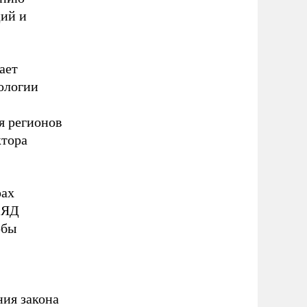
ций и
ает
ологии
я регионов
ктора
рах
ЛЯД
обы
ия закона