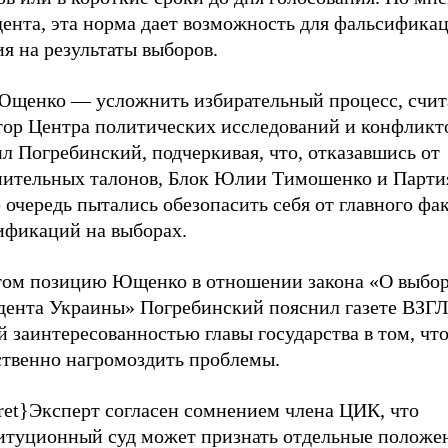
дента, эта норма дает возможность для фальсифика
я на результаты выборов.
Ющенко — усложнить избирательный процесс, счит
тор Центра политических исследований и конфликт
л Погребинский, подчеркивая, что, отказавшись от
пительных талонов, Блок Юлии Тимошенко и Парти
 очередь пытались обезопасить себя от главного фа
ификаций на выборах.
том позицию Ющенко в отношении закона «О выбо
дента Украины» Погребинский пояснил газете ВЗГ
 заинтересованностью главы государства в том, чт
ственно нагромоздить проблемы.
ret}Эксперт согласен сомнением члена ЦИК, что
итуционный суд может признать отдельные положен