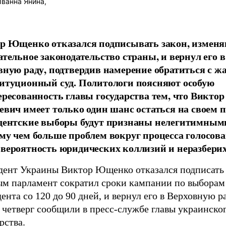
ванна Янина,
р Ющенко отказался подписывать закон, измен
ательное законодательство страны, и вернул его в
вную раду, подтвердив намерение обратиться с ж
итуционный суд. Политологи поясняют особую
ересованность главы государства тем, что Виктор
евич имеет только один шанс остаться на своем п
дентские выборы будут признаны нелегитимным
му чем больше проблем вокруг процесса голосова
вероятность юридических коллизий и неразберих
дент Украины Виктор Ющенко отказался подписать 
ым парламент сократил сроки кампании по выборам
ента со 120 до 90 дней, и вернул его в Верховную р
 четверг сообщили в пресс-службе главы украинско
рства.