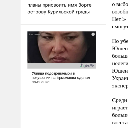
о выб
планы присвоить имя Зорге
возоб
острову Курильской гряды
Нет!» 
смогут
По уб
Ющенк
больш
нелеги
Ющенко
Украин
экспер
Среди
играет
больш
восста