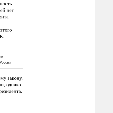
нность
ей нет
ента
этого
К.
му закону.
ми, однако
резидента.