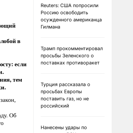
Reuters: США попросили
Россию освободить
осужденного американца
яющий
Гилмана
алобой в
Трамп прокомментировал
просьбы Зеленского о
осту: если
поставках противоракет
и.
ния, тем
Турция рассказала о
и.
просьбах Европы
поставить газ, но не
закон,
российский
аду. Об
го
Нанесены удары по