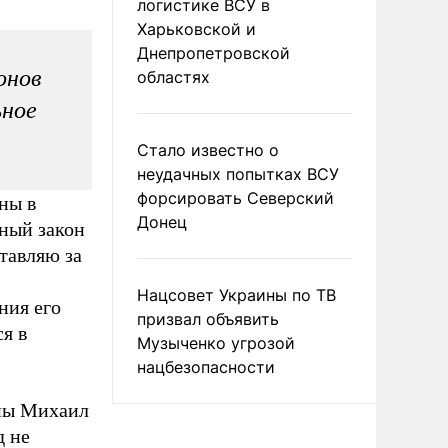
логистике ВСУ в
Харьковской и
Днепропетровской
онов
областях
ьное
Стало известно о
неудачных попытках ВСУ
форсировать Северский
ны в
Донец
нный закон
тавляю за
Нацсовет Украины по ТВ
ния его
призвал объявить
я в
Музыченко угрозой
нацбезопасности
ины Михаил
д не