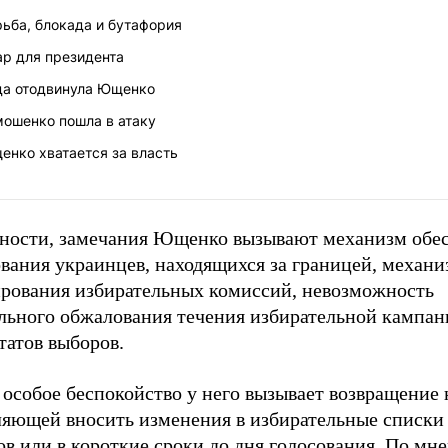
ьба, блокада и бутафория
ар для президента
да отодвинула Ющенко
мошенко пошла в атаку
енко хватается за власть
тности, замечания Ющенко вызывают механизм обе
вания украинцев, находящихся за границей, механи
рования избирательных комиссий, невозможность
льного обжалования течения избирательной кампан
татов выборов.
 особое беспокойство у него вызывает возвращение
ляющей вносить изменения в избирательные списки 
в или в короткие сроки до дня голосования. По мн