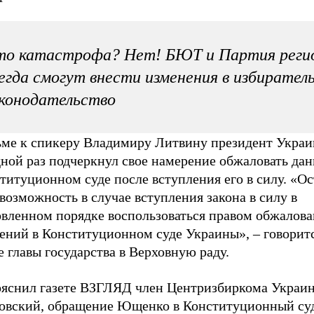
то катастрофа? Нет! БЮТ и Партия реги
егда смогут внести изменения в избирател
конодательство
ьме к спикеру Владимиру Литвину президент Украи
дной раз подчеркнул свое намерение обжаловать да
титуционном cуде после вступления его в силу. «Ос
возможность в случае вступления закона в силу в
овленном порядке воспользоваться правом обжалова
ений в Конституционном cуде Украины», – говоритс
 главы государства в Верховную раду.
ояснил газете ВЗГЛЯД член Центризбиркома Укра
овский, обращение Ющенко в Конституционный су