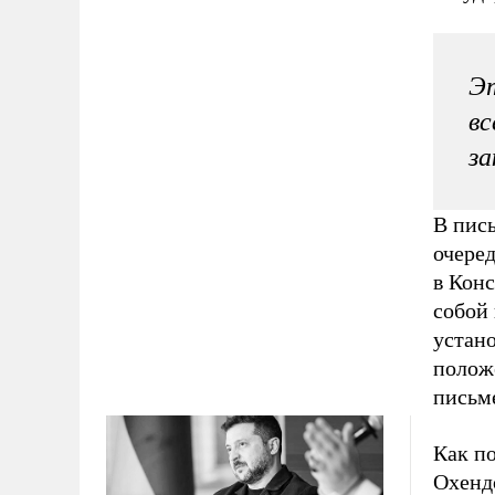
Э
вс
за
В пис
очере
в Конс
собой 
устан
полож
письме
Как п
Охенд