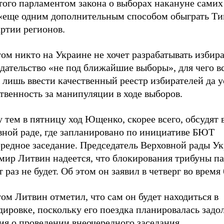
того парламентом закона о выборах накануне самих
 «еще одним дополнительным способом обыграть Т
ртии регионов.
ом никто на Украине не хочет разрабатывать избир
дательство «не под ближайшие выборы», для чего вс
 лишь ввести качественный реестр избирателей да 
твенность за манипуляции в ходе выборов.
тем в пятницу ход Ющенко, скорее всего, обсудят 
вной раде, где запланировано по инициативе БЮТ
ередное заседание. Председатель Верховной рады У
мир Литвин надеется, что блокирования трибуны п
т раз не будет. Об этом он заявил в четверг во время
ом Литвин отметил, что сам он будет находиться в
ировке, поскольку его поездка планировалась задо
я о проведении внеочередного заседания.