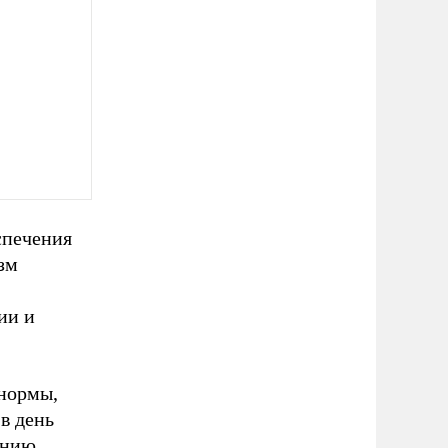
спечения
зм
ии и
 нормы,
в день
ению