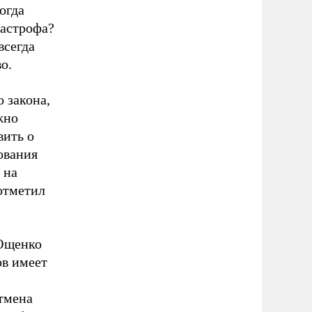
огда
тастрофа?
всегда
о.
 закона,
жно
вить о
ования
 на
отметил
 Ющенко
ов имеет
отмена