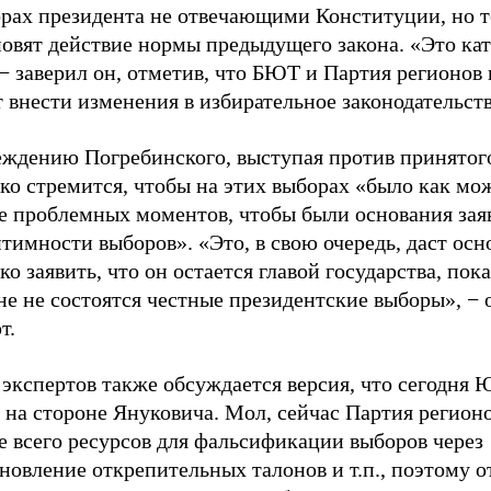
орах президента не отвечающими Конституции, но т
новят действие нормы предыдущего закона. «Это ка
− заверил он, отметив, что БЮТ и Партия регионов 
 внести изменения в избирательное законодательств
еждению Погребинского, выступая против принятого
о стремится, чтобы на этих выборах «было как мо
е проблемных моментов, чтобы были основания зая
тимности выборов». «Это, в свою очередь, даст осн
 заявить, что он остается главой государства, пока
е не состоятся честные президентские выборы», − 
т.
 экспертов также обсуждается версия, что сегодня
 на стороне Януковича. Мол, сейчас Партия регион
е всего ресурсов для фальсификации выборов через
новление открепительных талонов и т.п., поэтому 