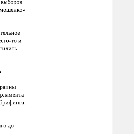
 выборов
имошенко»
ательное
его-то и
усилить
в
краины
арламента
 брифинга.
лго до