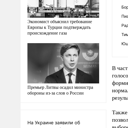
Бор
Пи
Экономист объяснил требование
Ра
Европы к Турции подтверждать
происхождение газа
Ти
Ющ
В час
голосо
форми
Премьер Литвы осадил министра
норма
обороны из-за слов о России
резуль
Также
позво
На Украине заявили об
выборо