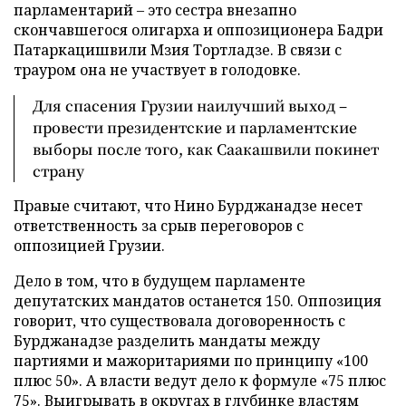
парламентарий – это сестра внезапно
скончавшегося олигарха и оппозиционера Бадри
Патаркацишвили Мзия Тортладзе. В связи с
трауром она не участвует в голодовке.
Для спасения Грузии наилучший выход –
провести президентские и парламентские
выборы после того, как Саакашвили покинет
страну
Правые считают, что Нино Бурджанадзе несет
ответственность за срыв переговоров с
оппозицией Грузии.
Дело в том, что в будущем парламенте
депутатских мандатов останется 150. Оппозиция
говорит, что существовала договоренность с
Бурджанадзе разделить мандаты между
партиями и мажоритариями по принципу «100
плюс 50». А власти ведут дело к формуле «75 плюс
75». Выигрывать в округах в глубинке властям