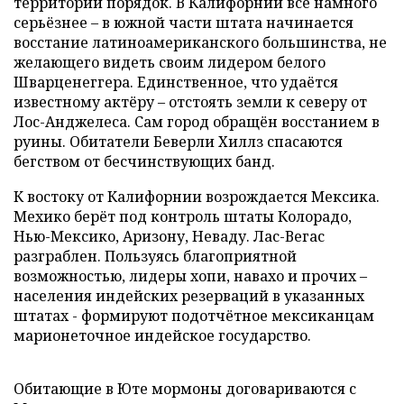
территории порядок. В Калифорнии всё намного
серьёзнее – в южной части штата начинается
восстание латиноамериканского большинства, не
желающего видеть своим лидером белого
Шварценеггера. Единственное, что удаётся
известному актёру – отстоять земли к северу от
Лос-Анджелеса. Сам город обращён восстанием в
руины. Обитатели Беверли Хиллз спасаются
бегством от бесчинствующих банд.
К востоку от Калифорнии возрождается Мексика.
Мехико берёт под контроль штаты Колорадо,
Нью-Мексико, Аризону, Неваду. Лас-Вегас
разграблен. Пользуясь благоприятной
возможностью, лидеры хопи, навахо и прочих –
населения индейских резерваций в указанных
штатах - формируют подотчётное мексиканцам
марионеточное индейское государство.
Обитающие в Юте мормоны договариваются с