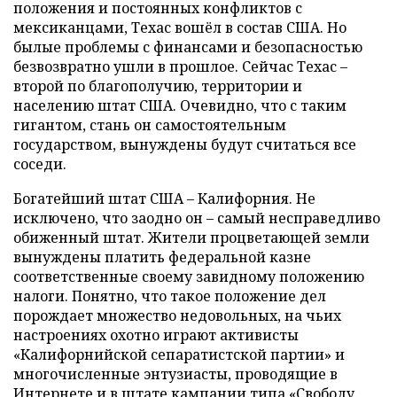
положения и постоянных конфликтов с
мексиканцами, Техас вошёл в состав США. Но
былые проблемы с финансами и безопасностью
безвозвратно ушли в прошлое. Сейчас Техас –
второй по благополучию, территории и
населению штат США. Очевидно, что с таким
гигантом, стань он самостоятельным
государством, вынуждены будут считаться все
соседи.
Богатейший штат США – Калифорния. Не
исключено, что заодно он – самый несправедливо
обиженный штат. Жители процветающей земли
вынуждены платить федеральной казне
соответственные своему завидному положению
налоги. Понятно, что такое положение дел
порождает множество недовольных, на чьих
настроениях охотно играют активисты
«Калифорнийской сепаратистской партии» и
многочисленные энтузиасты, проводящие в
Интернете и в штате кампании типа «Свободу