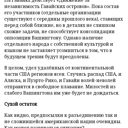
На Гавайях действует «Движение за
независимость Гавайских островов». Пока состав
его участников (отдельные организации
существуют с середины прошлого века), ставящих
перед собой близкие, но в деталях не слишком
схожие задачи, не способствует консолидации
оппозиции Вашингтону. Однако наличие
отдельного народа с собственной культурой и
языком не заставляет усомниться в том, что в
будущем трения будут преодолены.
В целом, удел удалённых от континентальной
части США регионов ясен. Случись распад США, и
Аляска, и Пуэрто-Рико, и Гавайи волей-неволей
отправятся в свободное плавание. Милостей из
слабого Вашингтона им уже будет не дождаться.
Сухой остаток
Как видно, предпосылки к разъединению так и
не сложившейся американской нации очевидны.
Как может развиваться ситуация?