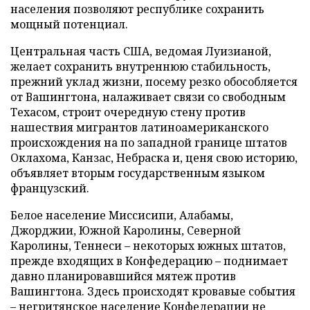
населения позволяют республике сохранить
мощный потенциал.
Центральная часть США, ведомая Луизианой,
желает сохранить внутреннюю стабильность,
прежний уклад жизни, посему резко обособляется
от Вашингтона, налаживает связи со свободным
Техасом, строит очередную стену против
нашествия мигрантов латиноамериканского
происхождения на по западной границе штатов
Оклахома, Канзас, Небраска и, ценя свою историю,
объявляет вторым государственным языком
французский.
Белое население Миссисипи, Алабамы,
Джорджии, Южной Каролины, Северной
Каролины, Теннеси – некоторых южных штатов,
прежде входящих в Конфедерацию – поднимает
давно планировавшийся мятеж против
Вашингтона. Здесь происходят кровавые события
– негритянское население Конфедерации не