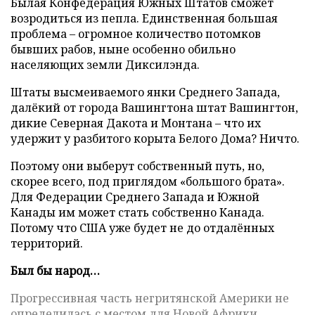
Былая Конфедерация Южных Штатов сможет
возродиться из пепла. Единственная большая
проблема – огромное количество потомков
бывших рабов, ныне особенно обильно
населяющих земли Диксилэнда.
Штаты высмеиваемого янки Среднего Запада,
далёкий от города Вашингтона штат Вашингтон,
дикие Северная Дакота и Монтана – что их
удержит у разбитого корыта Белого Дома? Ничто.
Поэтому они выберут собственный путь, но,
скорее всего, под приглядом «большого брата».
Для Федерации Среднего Запада и Южной
Канады им может стать собственно Канада.
Потому что США уже будет не до отдалённых
территорий.
Был бы народ…
Прогрессивная часть негритянской Америки не
определилась с местом для Новой Африки