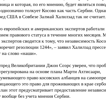
ица и которая, по его мнению, будет являться пово
 однозначно толкует Косово как часть Сербии. Одна
ед США в Совбезе Залмай Халилзад так не считает.
о европейских и американских экспертов работали
ием правового статуса в течение многих месяцев. 
экспертов сводится к тому, что независимость Косо
оречит резолюции 1244», – заявил Халилзад прессе
 на слово «наши».
тпред Великобритании Джон Соэрс уверен, что про
урегулирована на основе плана Марти Ахтисаари,
зумевающего право косовских албанцев на самоопре
рицающего это право для проживающих в крае сербо
план этот предусматривает предоставление независ
 вообще без учета мнения Сербии.