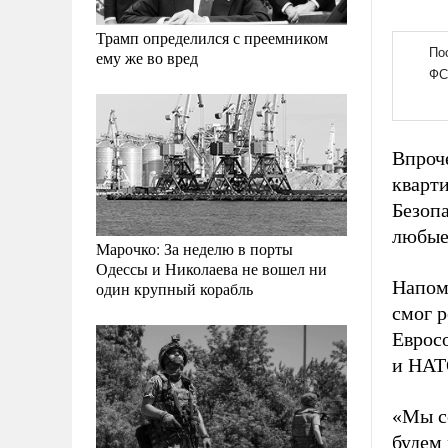
Трамп определился с преемником
ему же во вред
Впроч
кварт
Безоп
любые
Марочко: За неделю в порты
Одессы и Николаева не вошел ни
Напомн
один крупный корабль
смог р
Еврос
и НАТ
«Мы с
будем