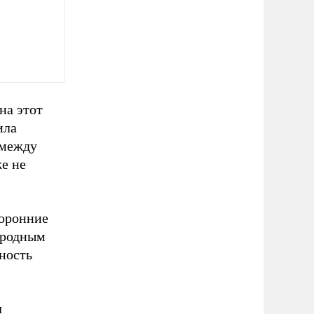
на этот
ила
 между
е не
торонние
ародным
ность
л