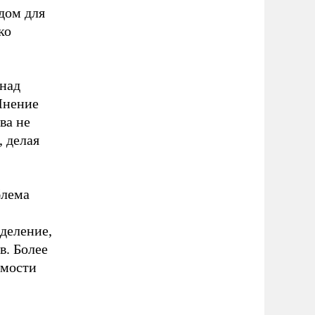
дом для
ко
 над
Мнение
ва не
, делая
блема
деление,
в. Более
имости