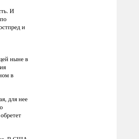
ть. И
 по
остпред и
щей ныне в
тия
ном в
я, для нее
ю
 обретет