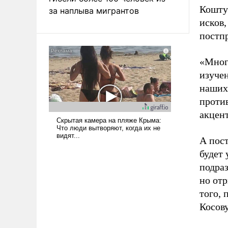
Коштун
за наплыва мигрантов
исков,
постпр
«Мног
изучен
наших 
против
акцент
А пос
будет 
подра
но от
того, 
Косову