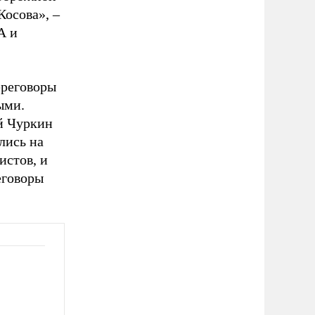
Косова», –
А и
ереговоры
ыми.
й Чуркин
лись на
истов, и
еговоры