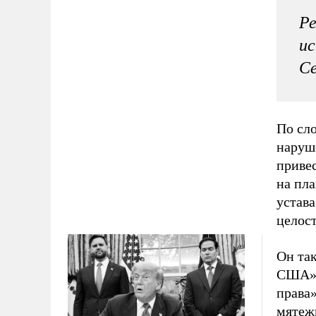
Ре
ис
С
По сл
наруш
привес
на пла
устав
целост
Он так
США»)
права»
мятеж