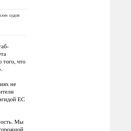
таб-
ета
 того, что
.
иях не
вители
 эгидой ЕС
ность. Мы
сторожной