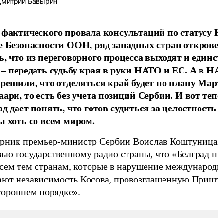
митрий Бавырин
 фактического провала консультаций по статусу 
е Безопасности ООН, ряд западных стран откров
ь, что из переговорного процесса выходят и еди
 – передать судьбу края в руки НАТО и ЕС. А в 
 решили, что отделяться край будет по плану Мар
аари, то есть без учета позиций Сербии. И вот те
д дает понять, что готов судиться за целостность
ы хоть со всем миром.
орник премьер-министр Сербии Воислав Коштуница 
вью государственному радио страны, что «Белград 
всем тем странам, которые в нарушение междунаро
ают независимость Косова, провозглашенную Приш
тороннем порядке».