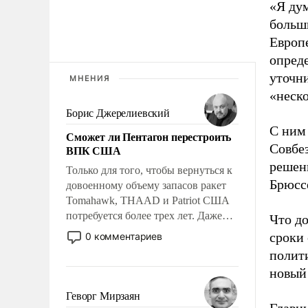
«Я ду
больши
Европе
опред
уточн
МНЕНИЯ
«неск
Борис Джерелиевский
С ним
Сможет ли Пентагон перестроить
Совбе
ВПК США
решени
Только для того, чтобы вернуться к
Брюсс
довоенному объему запасов ракет
Tomahawk, THAAD и Patriot США
потребуется более трех лет. Даже
Что до
небольшая война с Ираном
сроки
0 комментариев
опустошила американские
полити
арсеналы. Сложившаяся ситуация
новый
означает многолетний период
уязвимости США, например, перед
Геворг Мирзаян
Китаем.