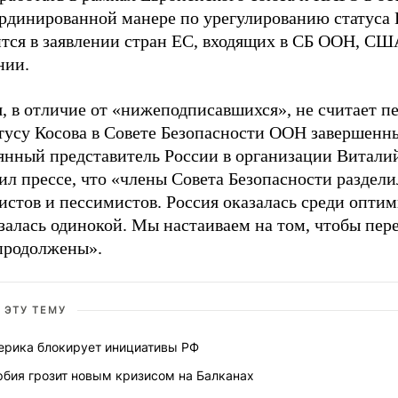
ординированной манере по урегулированию статуса 
ится в заявлении стран ЕС, входящих в СБ ООН, СШ
нии.
, в отличие от «нижеподписавшихся», не считает п
атусу Косова в Совете Безопасности ООН завершенн
янный представитель России в организации Витали
л прессе, что «члены Совета Безопасности раздели
стов и пессимистов. Россия оказалась среди оптим
залась одинокой. Мы настаиваем на том, чтобы пер
продолжены».
 ЭТУ ТЕМУ
ерика блокирует инициативы РФ
рбия грозит новым кризисом на Балканах