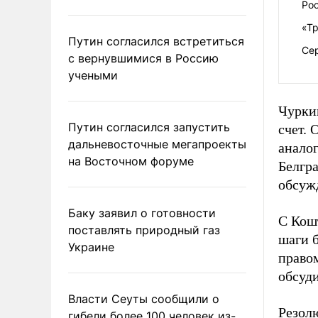
Ро
«Тр
Путин согласился встретиться
Се
с вернувшимися в Россию
учеными
Чуркин
Путин согласился запустить
счет. 
дальневосточные мегапроекты
анало
на Восточном форуме
Белгра
обсуж
Баку заявил о готовности
С Кош
поставлять природный газ
шаги 
Украине
правом
обсуди
Власти Сеуты сообщили о
Резол
гибели более 100 человек из-