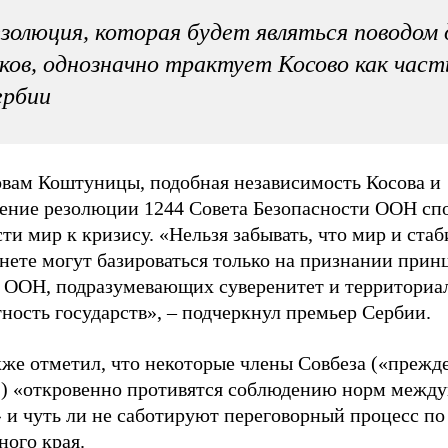
золюция, которая будет являться поводом 
ков, однозначно трактует Косово как част
ербии
овам Коштуницы, подобная независимость Косова и
ение резолюции 1244 Совета Безопасности ООН сп
ти мир к кризису. «Нельзя забывать, что мир и ста
нете могут базироваться только на признании прин
а ООН, подразумевающих суверенитет и территори
ность государств», – подчеркнул премьер Сербии.
же отметил, что некоторые члены Совбеза («прежде
 «откровенно противятся соблюдению норм между
 и чуть ли не саботируют переговорный процесс по
ного края.