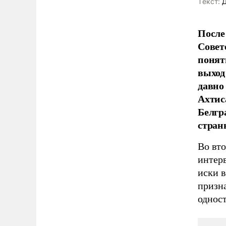
Tекст:
Д
После
Совет
понят
выход
давно
Ахтис
Белгра
стран
Во вт
интер
иски 
призн
однос