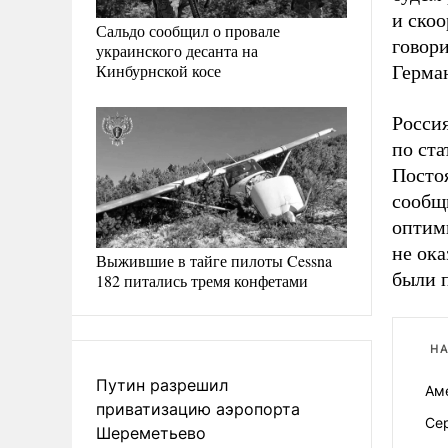
и ско
Сальдо сообщил о провале
говор
украинского десанта на
Кинбурнской косе
Герма
Россия
по ст
Посто
сообщи
оптими
не ока
Выжившие в тайге пилоты Cessna
были 
182 питались тремя конфетами
НА
Путин разрешил
Ам
приватизацию аэропорта
Се
Шереметьево