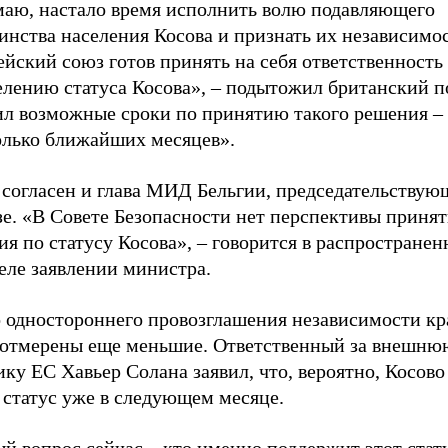
маю, настало время исполнить волю подавляющего
нства населения Косова и признать их независимос
йский союз готов принять на себя ответственность
елению статуса Косова», – подытожил британский п
ил возможные сроки по принятию такого решения –
олько ближайших месяцев».
 согласен и глава МИД Бельгии, председательствую
зе. «В Совете Безопасности нет перспективы приня
я по статусу Косова», – говорится в распространен
еле заявлении министра.
 одностороннего провозглашения независимости кра
 отмерены еще меньшие. Ответственный за внешню
ку ЕС Хавьер Солана заявил, что, вероятно, Косово
 статус уже в следующем месяце.