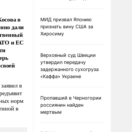
Косова в
МИД призвал Японию
енно дали
признать вину США за
нственный
Хиросиму
НАТО и ЕС
ти
Верховный суд Швеции
перь
утвердил передачу
 своей
задержанного сухогруза
«Каффа» Украине
заявил в
предъявит
Пропавший в Черногории
дных норм
россиянин найден
тиной в
мертвым