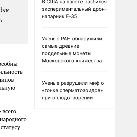
В США на взлете разбился
для
экспериментальный дрон-
напарник F-35
ь
Ученые РАН обнаружили
самые древние
поддельные монеты
Московского княжества
особны
бильность
ципов
Ученые разрушили миф о
альную
«гонке сперматозоидов»
при оплодотворении
 всего
народного
 статусу