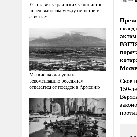
Tекст:
А
ЕС ставит украинских уклонистов
перед выбором между нищетой и
фронтом
Прези
голод
актом
ВЗГЛЯ
пороч
котор
Москв
Матвиенко допустила
Свое п
рекомендацию россиянам
отказаться от поездок в Армению
150-л
Верхо
закон
против