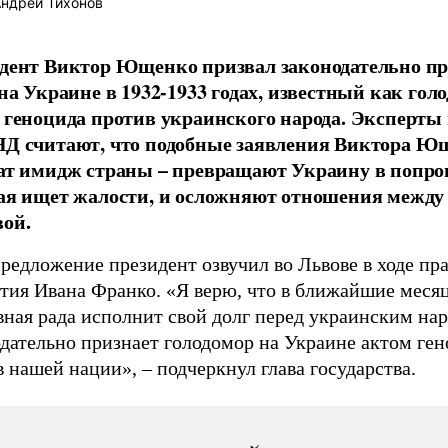
ндрей Тихонов
дент Виктор Ющенко призвал законодательно пр
 на Украине в 1932-1933 годах, известный как гол
 геноцида против украинского народа. Эксперты
Д считают, что подобные заявления Виктора Ю
ат имидж страны – превращают Украину в попро
ая ищет жалости, и осложняют отношения между
ой.
редложение президент озвучил во Львове в ходе пр
етия Ивана Франко. «Я верю, что в ближайшие меся
вная рада исполнит свой долг перед украинским на
одательно признает голодомор на Украине актом ге
 нашей нации», – подчеркнул глава государства.