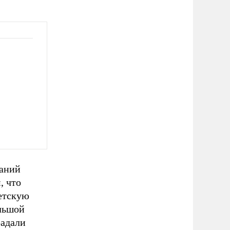
ваний
, что
етскую
ольшой
радали