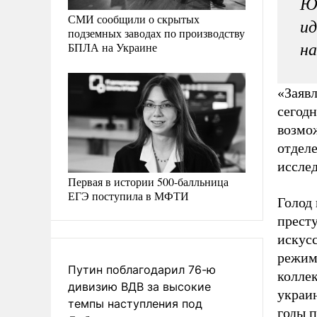
Ющ
СМИ сообщили о скрытых
ид
подземных заводах по производству
БПЛА на Украине
на
«Заяв
сегодн
возмо
отдел
иссле
Первая в истории 500-балльница
ЕГЭ поступила в МФТИ
Голод
прест
искусс
режим
Путин поблагодарил 76-ю
коллек
дивизию ВДВ за высокие
украи
темпы наступления под
годы п