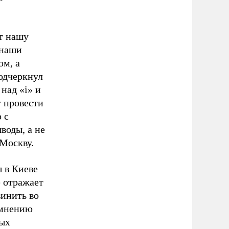
т нашу
 наши
ом, а
одчеркнул
над «i» и
т провести
 с
воды, а не
 Москву.
 в Киеве
 отражает
винить во
 мнению
ных