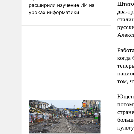
Штато
расширили изучение ИИ на
два-тр
уроках информатики
стали
русски
Алекс
Работ
когда 
тепер
нацио
том, ч
Ющенк
потом
стране
больш
культу