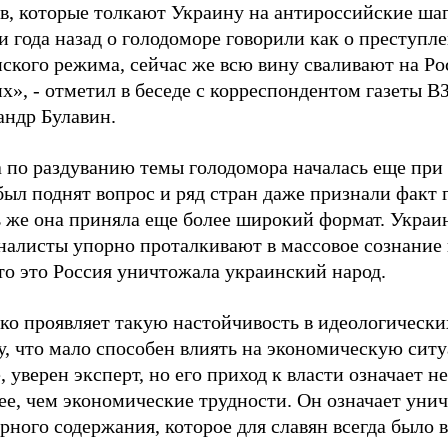
в, которые толкают Украину на антироссийские ша
и года назад о голодоморе говорили как о преступл
нского режима, сейчас же всю вину сваливают на Р
х», - отметил в беседе с корреспондентом газеты 
андр Булавин.
а по раздуванию темы голодомора началась еще при
был поднят вопрос и ряд стран даже признали факт 
ь же она приняла еще более широкий формат. Украи
налисты упорно проталкивают в массовое сознание
то это Россия уничтожала украинский народ.
о проявляет такую настойчивость в идеологически
у, что мало способен влиять на экономическую сит
, уверен эксперт, но его приход к власти означает н
ее, чем экономические трудности. Он означает уни
рного содержания, которое для славян всегда было 