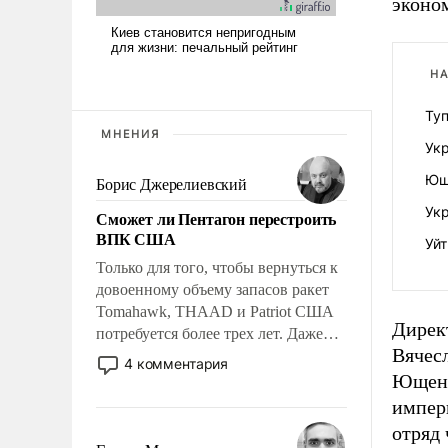
эконо
НА
Ту
МНЕНИЯ
Ук
Ющ
Борис Джерелиевский
Ук
Сможет ли Пентагон перестроить
ВПК США
Уйт
Только для того, чтобы вернуться к
довоенному объему запасов ракет
Tomahawk, THAAD и Patriot США
Дирек
потребуется более трех лет. Даже
Вячесл
небольшая война с Ираном
4 комментария
опустошила американские
Ющенк
арсеналы. Сложившаяся ситуация
импер
означает многолетний период
отряд 
уязвимости США, например, перед