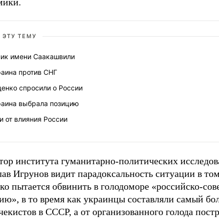
мики.
 ЭТУ ТЕМУ
пик имени Саакашвили
раина против СНГ
енко спросили о России
раина выбрала позицию
и от влияния России
тор института гуманитарно-политических исследо
ав Игрунов видит парадоксальность ситуации в том
о пытается обвинить в голодоморе «российско-сов
ию», в то время как украинцы составляли самый б
чекистов в СССР, а от организованного голода пост