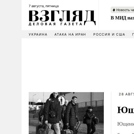
7 августа, пятница
Новость ч
В МИД наз
УКРАИНА
АТАКА НА ИРАН
РОССИЯ И США
28 АВГ
Юще
Ющенко