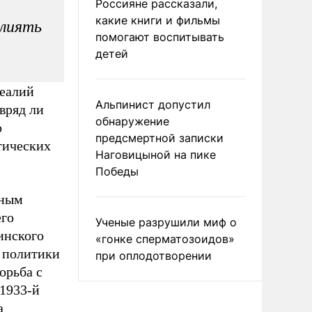
Россияне рассказали,
какие книги и фильмы
влиять
помогают воспитывать
детей
реалий
Альпинист допустил
вряд ли
обнаружение
о
предсмертной записки
тических
Наговицыной на пике
Победы
шным
его
Ученые разрушили миф о
инского
«гонке сперматозоидов»
 политики
при оплодотворении
орьба с
1933-й
а