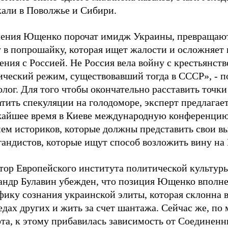
кали в Поволжье и Сибири.
ления Ющенко порочат имидж Украины, превращаю
у в попрошайку, которая ищет жалости и осложняет
ния с Россией. Не Россия вела войну с крестьянств
ический режим, существовавший тогда в СССР», - п
лог. Для того чтобы окончательно расставить точки 
тить спекуляции на голодоморе, эксперт предлагае
жайшее время в Киеве международную конференцию
ем историков, которые должны представить свои вы
гандистов, которые ищут способ возложить вину на
тор Европейского института политической культуры
андр Булавин убежден, что позиция Ющенко вполне
фику сознания украинской элиты, которая склонна 
едах других и жить за счет шантажа. Сейчас же, по
рта, к этому прибавилась зависимость от Соединен