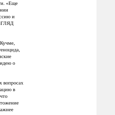
ги. «Еще
ении
оссию и
ВЗГЛЯД
 Кучме,
геноцида,
нские
 идею о
х вопросах
уацию в
ечто
чтожение
важнее