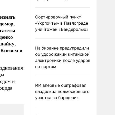
изнать
Сортировочный пункт
одомор,
«Укрпочты» в Павлограде
 газеты
уничтожен «Бандеролью»
щенко
шайку,
На Украине предупредили
 Киевом и
об удорожании китайской
электроники после ударов
по портам
азднования
цы
родом и
ИИ впервые оштрафовал
ноцида
владельца подмосковного
участка за борщевик