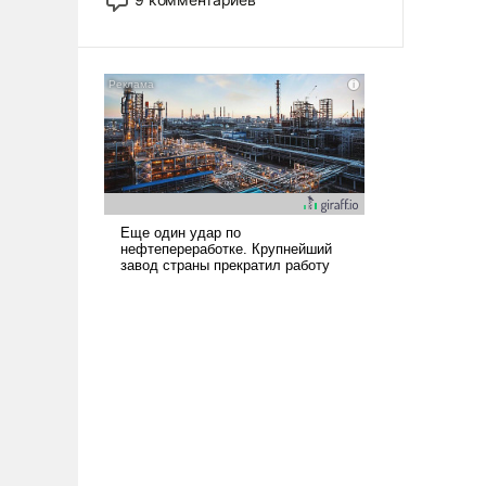
назад было образом для
псевдонаучной фантастики, стало
всерьез обсуждаемой идеей.