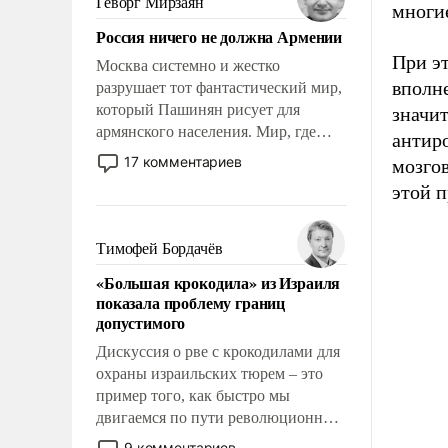
Геворг Мирзаян
многи
Китаем.
Россия ничего не должна Армении
При эт
Москва системно и жестко
вполне
разрушает тот фантастический мир,
который Пашинян рисует для
значит
армянского населения. Мир, где
антир
политические прожекты будут
17 комментариев
мозгов
безусловно оплачиваться за счет
этой 
российских налогоплательщиков и
где Еревану за свои поступки не
нужно отвечать.
Тимофей Бордачёв
«Большая крокодила» из Израиля
показала проблему границ
допустимого
Дискуссия о рве с крокодилами для
охраны израильских тюрем – это
пример того, как быстро мы
двигаемся по пути революционных
изменений. То, что несколько лет
9 комментариев