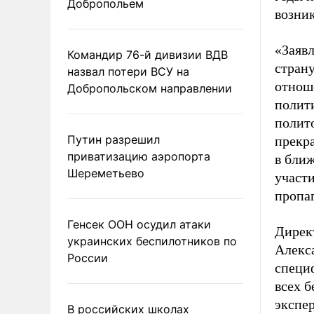
Добропольем
возни
«Заяв
Командир 76-й дивизии ВДВ
стран
назвал потери ВСУ на
отноше
Добропольском направлении
полит
полито
Путин разрешил
прекра
приватизацию аэропорта
в бли
Шереметьево
участи
пропа
Генсек ООН осудил атаки
Дирек
украинских беспилотников по
Алекс
России
специ
всех б
экспе
В российских школах