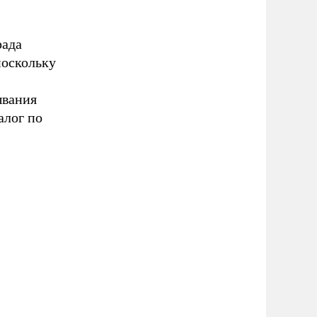
рада
поскольку
ывания
алог по