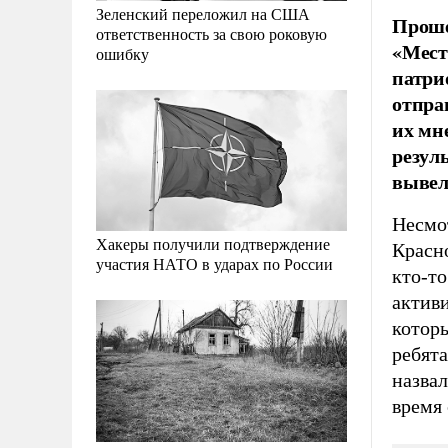
Зеленский переложил на США
Проше
ответственность за свою роковую
«Мест
ошибку
патри
отпра
их мн
резул
вывел
Несмо
Хакеры получили подтверждение
Красно
участия НАТО в ударах по России
кто-т
актив
котор
ребята
назвал
время 