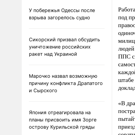
Работа
У побережья Одессы после
под пр
взрыва загорелось судно
право
одино
Сикорский призвал обсудить
милиц
уничтожение российских
людей
ракет над Украиной
ППС с
самос
каждо
Марочко назвал возможную
штабе
причину конфликта Драпатого
докла
и Сырского
«В дра
постра
Япония отреагировала на
пытай
планы присвоить имя Зорге
приезд
острову Курильской гряды
соратн