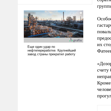
групп
Особо
гастар
поваль
предос
их сто
Фатеев
«Дозо
счету 
непра
Кроме 
челове
прогу