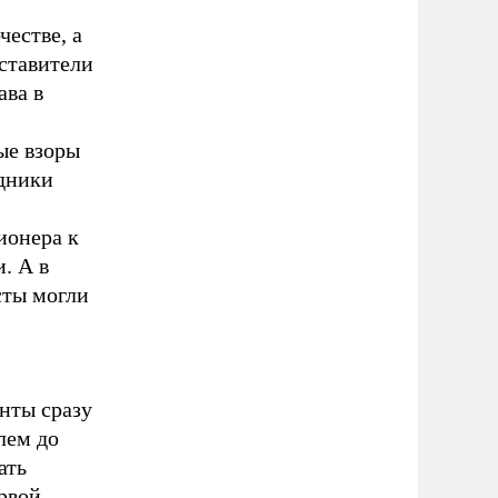
честве, а
ставители
ава в
ые взоры
удники
ионера к
. А в
сты могли
.
нты сразу
лем до
ать
ервой