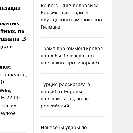
Reuters: США попросили
низации
Россию освободить
осужденного американца
ижение,
Гилмана
ойных, по
ушкина. В
дка и
Трамп прокомментировал
просьбы Зеленского о
поставках противоракет
вном
 на кухне,
40
Турция рассказала о
еева,
просьбах Европы
 В 22.00
поставить газ, но не
стные»
российский
темное
Нанесены удары по