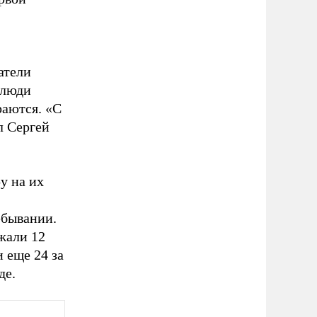
атели
 люди
раются. «С
л Сергей
у на их
ебывании.
жали 12
и еще 24 за
де.