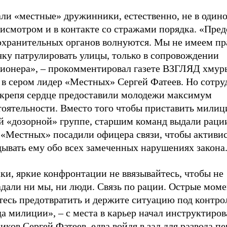
ли «местные» дружинники, естественно, не в одино
исмотром и в контакте со стражами порядка. «Пред
охранительных органов волнуются. Мы не имеем пр
чку патрулировать улицы, только в сопровождении
ионера», – прокомментировал газете ВЗГЛЯД хмур
 в сером лидер «Местных» Сергей Фатеев. Но сотр
крепя сердце предоставили молодежи максимум
тоятельности. Вместо того чтобы приставить милиц
й «дозорной» группе, старшим команд выдали рации
 «Местных» посадили офицера связи, чтобы активи
дывать ему обо всех замеченных нарушениях закона
ки, яркие конфронтации не ввязывайтесь, чтобы не
дали ни мы, ни люди. Связь по рации. Острые моме
тесь предотвратить и держите ситуацию под контро
а милиции», – с места в карьер начал инструктиров
иков Сергей Фатеев, едва войдя в зал для развода п