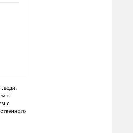
 люди.
ем к
ем с
ственного