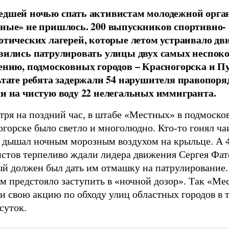
дшей ночью спать активистам молодежной орга
ные» не пришлось. 200 выпускников спортивно-
отических лагерей, которые летом устраивало дв
вились патрулировать улицы двух самых неспок
ению, подмосковных городов – Красногорска и П
ьтате ребята задержали 54 нарушителя правопоря
и на чистую воду 22 нелегальных иммигранта.
тря на поздний час, в штабе «Местных» в подмоско
горске было светло и многолюдно. Кто-то гонял чаи
о дышал ночным морозным воздухом на крыльце. А 
истов терпеливо ждали лидера движения Сергея Фат
ый должен был дать им отмашку на патрулирование.
м предстояло заступить в «ночной дозор». Так «Ме
и свою акцию по обходу улиц областных городов в 
суток.