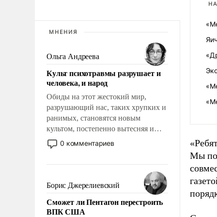
НА
«М
МНЕНИЯ
Яи
«Д
Ольга Андреева
Эк
Культ психотравмы разрушает и
человека, и народ
«М
Обиды на этот жестокий мир,
«М
разрушающий нас, таких хрупких и
ранимых, становятся новым
культом, постепенно вытесняя и
отменяя традиционное требование к
«Ребя
0 комментариев
человеку – быть мужественным и
Мы по
твердым под ударами судьбы, брать
совме
на себя ответственность, помогать
газет
слабым, идти вперед и
Борис Джерелиевский
поряд
адаптироваться.
Сможет ли Пентагон перестроить
ВПК США