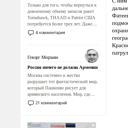
С ним 
Только для того, чтобы вернуться к
дальн
довоенному объему запасов ракет
Фатеев
Tomahawk, THAAD и Patriot США
подмо
потребуется более трех лет. Даже
охраня
небольшая война с Ираном
4 комментария
опустошила американские
геогра
арсеналы. Сложившаяся ситуация
Красн
означает многолетний период
патрул
уязвимости США, например, перед
Геворг Мирзаян
Китаем.
Россия ничего не должна Армении
Москва системно и жестко
разрушает тот фантастический мир,
который Пашинян рисует для
армянского населения. Мир, где
политические прожекты будут
21 комментарий
безусловно оплачиваться за счет
российских налогоплательщиков и
где Еревану за свои поступки не
нужно отвечать.