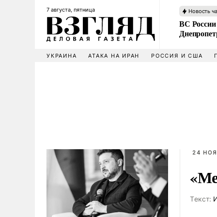
7 августа, пятница
Новость ч
ВС России
Днепропет
УКРАИНА
АТАКА НА ИРАН
РОССИЯ И США
24 НОЯ
«Ме
Tекст:
И