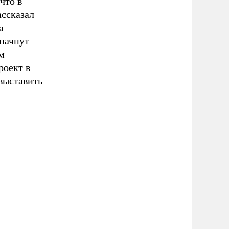
что в
ссказал
а
 начнут
м
роект в
выставить