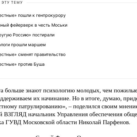
 ЭТУ ТЕМУ
естные» пошли к генпрокурору
чный фейерверк в честь Моськи
ругую Россию» постирали
ологи прошли маршем
естные» сменят правительство
естные» против Буша
та больше знают психологию молодых, чем пожилые
ддерживаем их начинание. Но в итоге, думаю, прид
стному патрулированию», – поделился своим мнени
ой ВЗГЛЯД начальник Управления обеспечения обще
ка ГУВД Московской области Николай Парфенов.