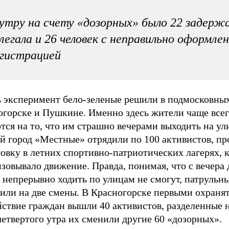
утру на счету «дозорных» было 22 задерж
легала и 26 человек с неправильно оформле
гистрацией
ь эксперимент бело-зеленые решили в подмосковны
огорске и Пушкине. Именно здесь жители чаще все
ся на то, что им страшно вечерами выходить на ул
й город «Местные» отрядили по 100 активистов, п
овку в летних спортивно-патриотических лагерях, 
зовывало движение. Правда, понимая, что с вечера 
 непрерывно ходить по улицам не смогут, патрульн
лили на две смены. В Красногорске первыми охраня
ствие граждан вышли 40 активистов, разделенные н
етвертого утра их сменили другие 60 «дозорных».