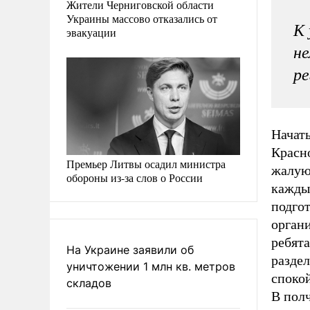
Жители Черниговской области
Украины массово отказались от
К 
эвакуации
не
ре
Начат
Красн
Премьер Литвы осадил министра
жалуют
обороны из-за слов о России
кажды
подгот
органи
ребята
На Украине заявили об
разде
уничтожении 1 млн кв. метров
спокой
складов
В полч