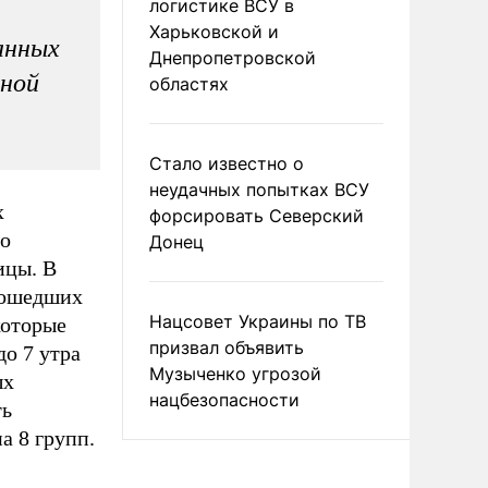
логистике ВСУ в
Харьковской и
анных
Днепропетровской
нной
областях
Стало известно о
неудачных попытках ВСУ
х
форсировать Северский
го
Донец
ицы. В
рошедших
Нацсовет Украины по ТВ
которые
призвал объявить
до 7 утра
Музыченко угрозой
ых
нацбезопасности
ть
а 8 групп.