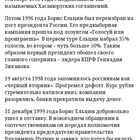
называемых Хасавюртских соглашений.
Летом 1996 года Борис Ельцин был переизбран на
пост президента России. Его предвыборная
кампания прошла под лозунгом «Голосуй или
проиграешь». В первом туре Ельцин набрал 35%
голосов, во втором – чуть больше 50%. Таким
образом первый президент обошел своего
главного соперника – лидера КПРФ Геннадия
Зюганова.
19 августа 1998 года запомнилось россиянам как
«черный вторник». Прогремел дефолт. Курс рубля
стремительно катился вниз, компании
разорялись, банки прекратили выдачу денег.
31 декабря 1999 года Борис Ельцин добровольно
ушел в отставку. В новогоднем обращении к
соотечественникам он передал полномочия
президента председателю правительства
Владимиру Путину и заявил, что хотел бы видеть