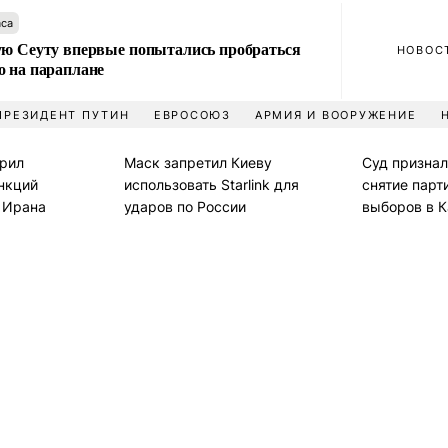
аса
ую Сеуту впервые попытались пробраться
НОВОС
о на параплане
ПРЕЗИДЕНТ ПУТИН
ЕВРОСОЮЗ
АРМИЯ И ВООРУЖЕНИЕ
рил
Маск запретил Киеву
Суд призна
нкций
использовать Starlink для
снятие парт
и Ирана
ударов по России
выборов в 