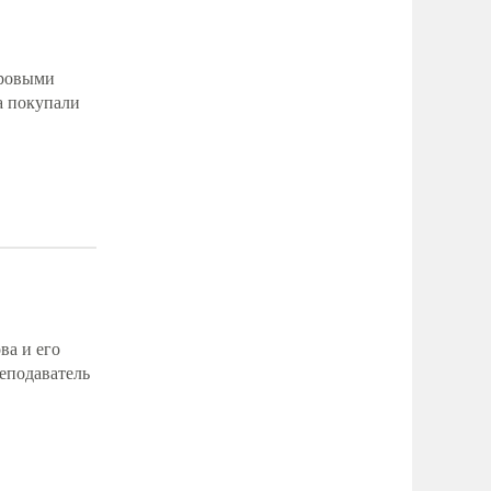
оровыми
а покупали
ва и его
реподаватель