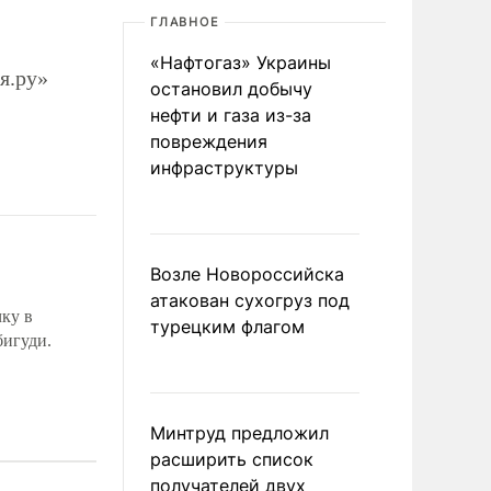
ГЛАВНОЕ
«Нафтогаз» Украины
я.ру»
остановил добычу
нефти и газа из-за
повреждения
инфраструктуры
Возле Новороссийска
атакован сухогруз под
чку в
турецким флагом
бигуди.
Минтруд предложил
расширить список
получателей двух