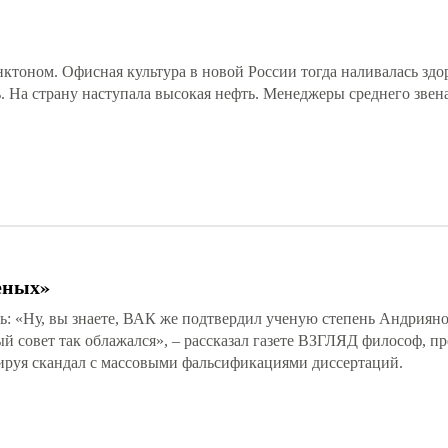
ктоном. Офисная культура в новой России тогда наливалась зд
ь. На страну наступала высокая нефть. Менеджеры среднего звен
еных»
: «Ну, вы знаете, ВАК же подтвердил ученую степень Андрияно
ный совет так облажался», – рассказал газете ВЗГЛЯД философ, п
уя скандал с массовыми фальсификациями диссертаций.