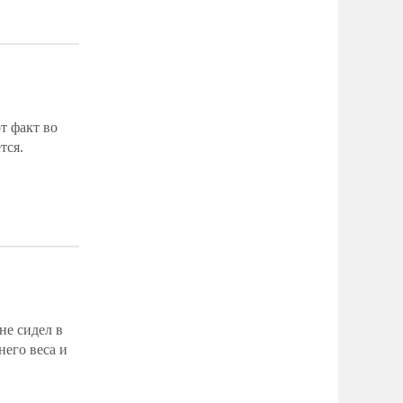
т факт во
тся.
не сидел в
него веса и