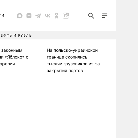
ТИ
НЕФТЬ И РУБЛЬ
л законным
На польско-украинской
ии «Яблоко» с
границе скопились
Карелии
тысячи грузовиков из-за
закрытия портов