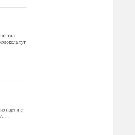
 постил
колокола тут
из парт и с
Ага.