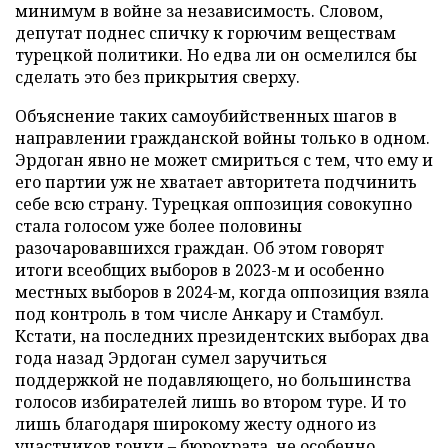
минимум в войне за независимость. Словом,
депутат поднес спичку к горючим веществам
турецкой политики. Но едва ли он осмелился бы
сделать это без прикрытия сверху.
Объяснение таких самоубийственных шагов в
направлении гражданской войны только в одном.
Эрдоган явно не может смириться с тем, что ему и
его партии уж не хватает авторитета подчинить
себе всю страну. Турецкая оппозиция совокупно
стала голосом уже более половины
разочаровавшихся граждан. Об этом говорят
итоги всеобщих выборов в 2023-м и особенно
местных выборов в 2024-м, когда оппозиция взяла
под контроль в том числе Анкару и Стамбул.
Кстати, на последних президентских выборах два
года назад Эрдоган сумел заручиться
поддержкой не подавляющего, но большинства
голосов избирателей лишь во втором туре. И то
лишь благодаря широкому жесту одного из
участников гонки – бюрократа, не особенно