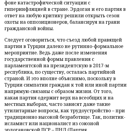
фоне катастрофической ситуации с
гиперинфляцией в стране. Эрдоган и его партия в
ответ на любую критику решили открыть сезон
охоты на оппозиционеров, балансируя на грани
гражданской войны.
Следует оговориться, что съезд любой правящей
партии в Турции далеко не рутинно-формальное
мероприятие. Ведь даже после изменения
государственной формы правления с
парламентской на президентскую в 2017-м
республика, по существу, осталась партийной
страной. И это вполне объяснимо, поскольку в
Турции симпатии граждан к той или иной партии
напрямую связаны с образом жизни. От того,
какая партия одержит верх на всеобщих и на
местных выборах, часто зависят даже такие
утилитарные вопросы, как трудоустройство – при
традиционно высокой безработице. Так, политик-
исламист или националист из союзной
эрдогановской ПСР – ПНД (Партия