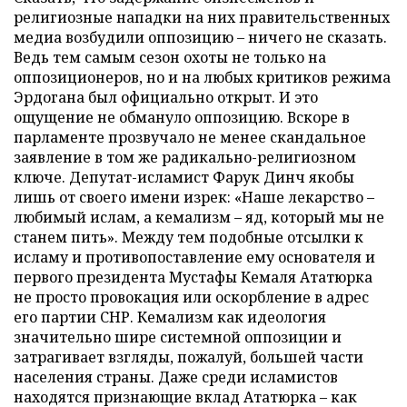
религиозные нападки на них правительственных
медиа возбудили оппозицию – ничего не сказать.
Ведь тем самым сезон охоты не только на
оппозиционеров, но и на любых критиков режима
Эрдогана был официально открыт. И это
ощущение не обмануло оппозицию. Вскоре в
парламенте прозвучало не менее скандальное
заявление в том же радикально-религиозном
ключе. Депутат-исламист Фарук Динч якобы
лишь от своего имени изрек: «Наше лекарство –
любимый ислам, а кемализм – яд, который мы не
станем пить». Между тем подобные отсылки к
исламу и противопоставление ему основателя и
первого президента Мустафы Кемаля Ататюрка
не просто провокация или оскорбление в адрес
его партии СНР. Кемализм как идеология
значительно шире системной оппозиции и
затрагивает взгляды, пожалуй, большей части
населения страны. Даже среди исламистов
находятся признающие вклад Ататюрка – как