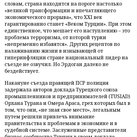
словам, страна находится на пороге настолько
«великой трансформации и впечатляющего
экономического прорыва», что XXI век
гарантированно станет «Веком Турции». При этом
единственное, что мешает его наступлению – это
проблема терроризма, от которой турки
«непременно избавятся». Других рецептов по
налаживанию жизни в изнывающей от
гиперинфляции стране национальный лидер на
съезде не озвучил. Но Эрдоган далеко не
бездействует.
Накануне съезда правящей ПСР полиция
задержала авторов доклада Турецкого союза
промышленников и предпринимателей (TUSIAD)
Орхана Турана и Омера Араса, грех которых был в
том, что они, «не зная свое место», легальным
путем решили привлечь внимание
правительства к проблемам в экономике и в
судебной системе. Заслуженные представители
бизнес-сообщества Турции в своем докладе