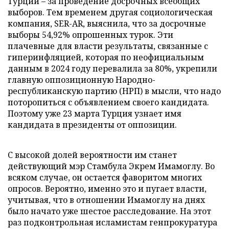
Турции – за проведение досрочных всеобщих
выборов. Тем временем другая социологическая
компания, SER-AR, выяснила, что за досрочные
выборы 54,92% опрошенных турок. Эти
плачевные для власти результаты, связанные с
гиперинфляцией, которая по неофициальным
данным в 2024 году перевалила за 80%, укрепили
главную оппозиционную Народно-
республиканскую партию (НРП) в мысли, что надо
поторопиться с объявлением своего кандидата.
Поэтому уже 23 марта Турция узнает имя
кандидата в президенты от оппозиции.
С высокой долей вероятности им станет
действующий мэр Стамбула Экрем Имамоглу. Во
всяком случае, он остается фаворитом многих
опросов. Вероятно, именно это и пугает власти,
учитывая, что в отношении Имамоглу на днях
было начато уже шестое расследование. На этот
раз подконтрольная исламистам генпрокуратура